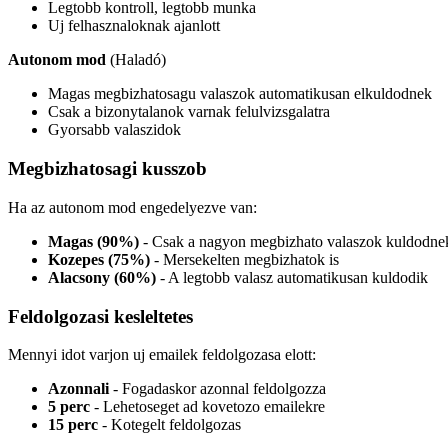
Legtobb kontroll, legtobb munka
Uj felhasznaloknak ajanlott
Autonom mod
(Haladó)
Magas megbizhatosagu valaszok automatikusan elkuldodnek
Csak a bizonytalanok varnak felulvizsgalatra
Gyorsabb valaszidok
Megbizhatosagi kusszob
Ha az autonom mod engedelyezve van:
Magas (90%)
- Csak a nagyon megbizhato valaszok kuldodne
Kozepes (75%)
- Mersekelten megbizhatok is
Alacsony (60%)
- A legtobb valasz automatikusan kuldodik
Feldolgozasi kesleltetes
Mennyi idot varjon uj emailek feldolgozasa elott:
Azonnali
- Fogadaskor azonnal feldolgozza
5 perc
- Lehetoseget ad kovetozo emailekre
15 perc
- Kotegelt feldolgozas