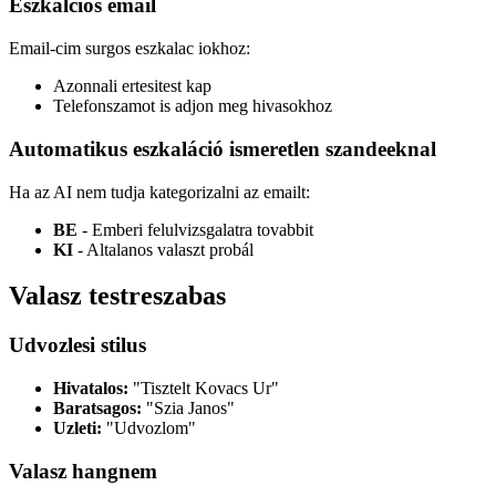
Eszkalcios email
Email-cim surgos eszkalac iokhoz:
Azonnali ertesitest kap
Telefonszamot is adjon meg hivasokhoz
Automatikus eszkaláció ismeretlen szandeeknal
Ha az AI nem tudja kategorizalni az emailt:
BE
- Emberi felulvizsgalatra tovabbit
KI
- Altalanos valaszt probál
Valasz testreszabas
Udvozlesi stilus
Hivatalos:
"Tisztelt Kovacs Ur"
Baratsagos:
"Szia Janos"
Uzleti:
"Udvozlom"
Valasz hangnem