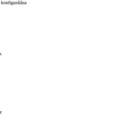
 konfigurálása
.
e