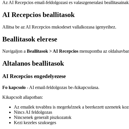
Az AI Recepcios email-feldolgozasi es valaszgeneralasi beallitasainak
AI Recepcios beallitasok
Allitsa be az AI Recepcios mukodeset vallalkozasa igenyeihez.
Beallitasok elerese
Navigaljon a
Beallitasok > AI Recepcios
menupontba az oldalsavban
Altalanos beallitasok
AI Recepcios engedelyezese
Fo kapcsolo
- AI email-feldolgozas be-/kikapcsolasa.
Kikapcsolt allapotban:
Az emailek tovabbra is megerkéznek a beerkezett uzenetek koz
Nincs AI feldolgozas
Nincsenek generalt piszkozatok
Kezi kezeles szukseges