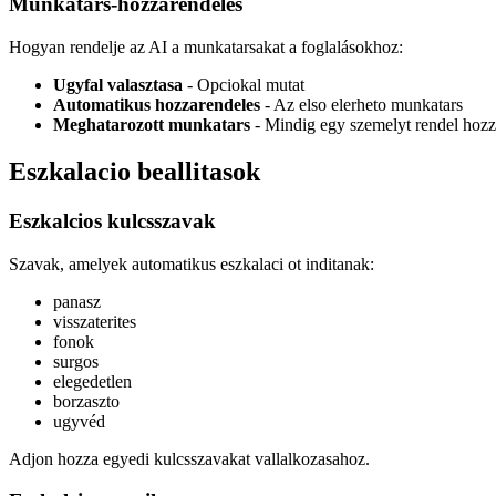
Munkatars-hozzarendeles
Hogyan rendelje az AI a munkatarsakat a foglalásokhoz:
Ugyfal valasztasa
- Opciokal mutat
Automatikus hozzarendeles
- Az elso elerheto munkatars
Meghatarozott munkatars
- Mindig egy szemelyt rendel hoz
Eszkalacio beallitasok
Eszkalcios kulcsszavak
Szavak, amelyek automatikus eszkalaci ot inditanak:
panasz
visszaterites
fonok
surgos
elegedetlen
borzaszto
ugyvéd
Adjon hozza egyedi kulcsszavakat vallalkozasahoz.