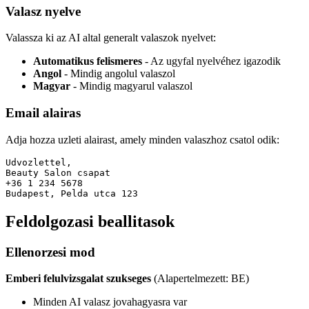
Valasz nyelve
Valassza ki az AI altal generalt valaszok nyelvet:
Automatikus felismeres
- Az ugyfal nyelvéhez igazodik
Angol
- Mindig angolul valaszol
Magyar
- Mindig magyarul valaszol
Email alairas
Adja hozza uzleti alairast, amely minden valaszhoz csatol odik:
Udvozlettel,

Beauty Salon csapat

+36 1 234 5678

Feldolgozasi beallitasok
Ellenorzesi mod
Emberi felulvizsgalat szukseges
(Alapertelmezett: BE)
Minden AI valasz jovahagyasra var