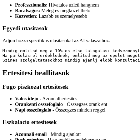
Professzionalis:
Hivatalos uzleti hangnem
Baratsagos:
Meleg es megkozelitheto
Kozvetlen:
Lazabb es szemelyesebb
Egyedi utasitasok
Adjon hozza specifikus utasitasokat az AI valaszaihoz:
Mindig emlitsd meg a 10%-os elso latogatasi kedvezmenyt
Ha parkolásrol erdeklodnek, emlitsd meg az epulet mogot
Ertesitesi beallitasok
Fugo piszkozat ertesitesek
Valos ideju
- Azonnali ertesites
Orankenti osszefoglalo
- Összegzes orank ent
Napi osszefoglalo
- Összegzes minden reggel
Eszkalacio ertesitesek
Azonnali email
- Mindig ajanlott
Push ertesites
- Ha a mobil engedelyezve van