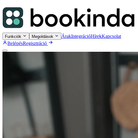
Árak
Integráció
Hírek
Kapcsolat
Funkciók
Megoldások
Belépés
Regisztráció