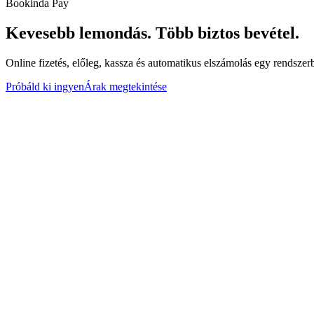
Bookinda Pay
Kevesebb lemondás.
Több biztos bevétel.
Online fizetés, előleg, kassza és automatikus elszámolás egy rendszer
Próbáld ki ingyen
Árak megtekintése