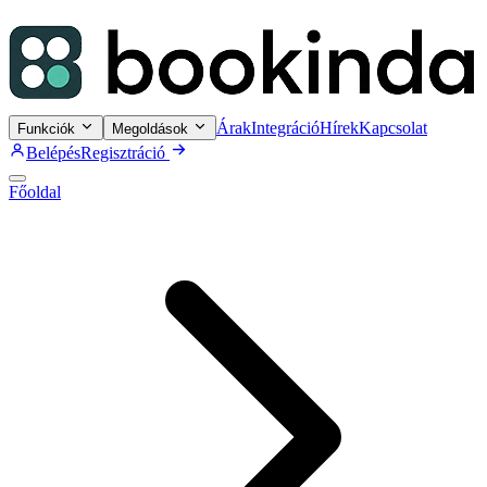
Árak
Integráció
Hírek
Kapcsolat
Funkciók
Megoldások
Belépés
Regisztráció
Főoldal