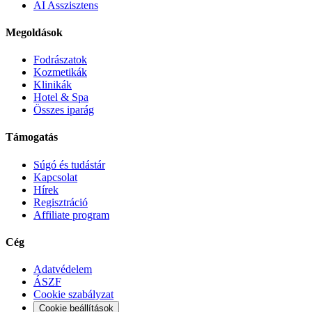
AI Asszisztens
Megoldások
Fodrászatok
Kozmetikák
Klinikák
Hotel & Spa
Összes iparág
Támogatás
Súgó és tudástár
Kapcsolat
Hírek
Regisztráció
Affiliate program
Cég
Adatvédelem
ÁSZF
Cookie szabályzat
Cookie beállítások