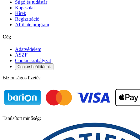
Súgó és tudástár
Kapcsolat
Hírek
Regisztráció
Affiliate program
Cég
Adatvédelem
ÁSZF
Cookie szabályzat
Cookie beállítások
Biztonságos fizetés:
Tanúsított minőség: