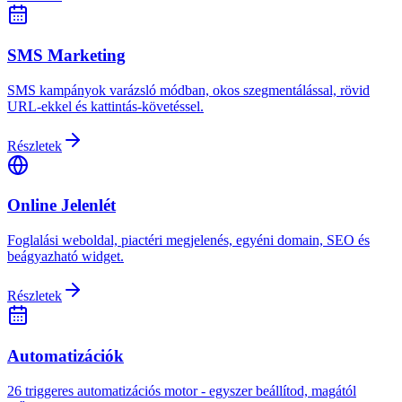
SMS Marketing
SMS kampányok varázsló módban, okos szegmentálással, rövid
URL-ekkel és kattintás-követéssel.
Részletek
Online Jelenlét
Foglalási weboldal, piactéri megjelenés, egyéni domain, SEO és
beágyazható widget.
Részletek
Automatizációk
26 triggeres automatizációs motor - egyszer beállítod, magától