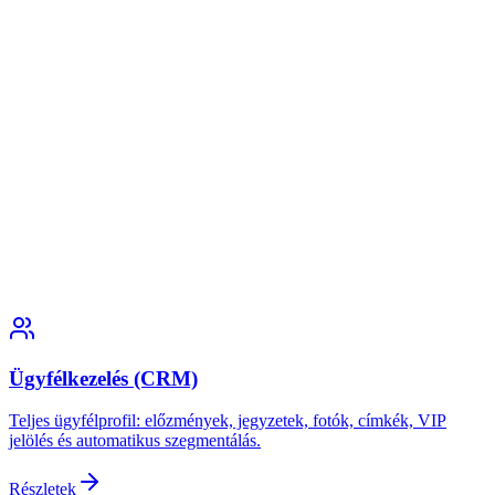
Ügyfélkezelés (CRM)
Teljes ügyfélprofil: előzmények, jegyzetek, fotók, címkék, VIP
jelölés és automatikus szegmentálás.
Részletek