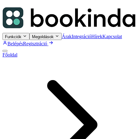
Árak
Integráció
Hírek
Kapcsolat
Funkciók
Megoldások
Belépés
Regisztráció
Főoldal