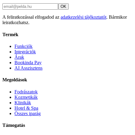
OK
A feliratkozással elfogadod az
adatkezelési tájékoztatót
. Bármikor
leiratkozhatsz.
Termék
Funkciók
Integrációk
Árak
Bookinda Pay
AI Asszisztens
Megoldások
Fodrászatok
Kozmetikák
Klinikák
Hotel & Spa
Összes iparág
Támogatás