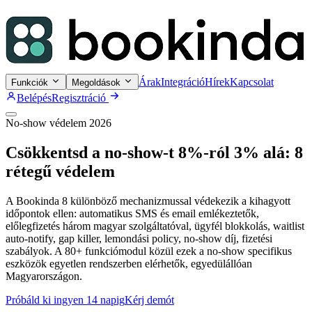
Árak
Integráció
Hírek
Kapcsolat
Funkciók
Megoldások
Belépés
Regisztráció
No-show védelem 2026
Csökkentsd a no-show-t 8%-ról 3% alá: 8
rétegű védelem
A Bookinda 8 különböző mechanizmussal védekezik a kihagyott
időpontok ellen: automatikus SMS és email emlékeztetők,
előlegfizetés három magyar szolgáltatóval, ügyfél blokkolás, waitlist
auto-notify, gap killer, lemondási policy, no-show díj, fizetési
szabályok. A 80+ funkciómodul közül ezek a no-show specifikus
eszközök egyetlen rendszerben elérhetők, egyedülállóan
Magyarországon.
Próbáld ki ingyen 14 napig
Kérj demót