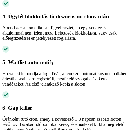
4. Ügyfél blokkolás többszörös no-show után
A rendszer automatikusan figyelmeztet, ha egy vendég 3+
alkalommal nem jelent meg. Lehetőség blokkolásra, vagy csak
előlegfizetéssel engedélyezett foglalásra.
5. Waitlist auto-notify
Ha valaki lemondja a foglalását, a rendszer automatikusan email-ben
értesíti a waitlistre regisztrált, megfelelő szolgáltatást kérő
vendégeket. Az első jelentkező kapja a sloton.
6. Gap killer
Óránként futó cron, amely a következő 1-3 napban szabad sloton
lévő rövid szabad időpontokat keres, és emaileket küld a megfelelő
waitlist vendégeknek. Egyedi Bookinda funkció.