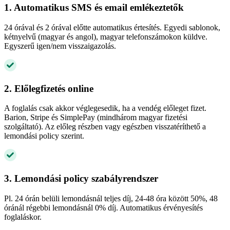
1. Automatikus SMS és email emlékeztetők
24 órával és 2 órával előtte automatikus értesítés. Egyedi sablonok,
kétnyelvű (magyar és angol), magyar telefonszámokon küldve.
Egyszerű igen/nem visszaigazolás.
2. Előlegfizetés online
A foglalás csak akkor véglegesedik, ha a vendég előleget fizet.
Barion, Stripe és SimplePay (mindhárom magyar fizetési
szolgáltató). Az előleg részben vagy egészben visszatéríthető a
lemondási policy szerint.
3. Lemondási policy szabályrendszer
Pl. 24 órán belüli lemondásnál teljes díj, 24-48 óra között 50%, 48
óránál régebbi lemondásnál 0% díj. Automatikus érvényesítés
foglaláskor.