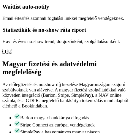
Waitlist auto-notify
Email értesítés azonnali foglalási linkkel megfelelő vendégeknek.
Statisztikák és no-show ráta riport
Havi és éves no-show trend, dolgozónként, szolgáltatásonként.
🇭🇺
Magyar fizetési és adatvédelmi
megfelelőség
Az előlegfizetés és no-show díj kezelése Magyarországon szigorú
szabályoknak van alávetve. A magyar fizetési szolgáltatókkal való
közvetlen integráció (Barion, Stripe, SimplePay), a NAV online
számla, és a GDPR-megfelelő bankkártya tokenizálás mind alapból
elérhető a Bookindában.
Barion magyar bankkártya elfogadás
Stripe Connect az európai vendégeknek
SimplePay a hagyományos magyar piacon