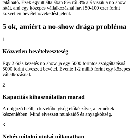
található. Ezek együtt általában 8%-ról 3% alá viszik a no-show
rátát, ami egy közepes vállalkozásnál havi 50-100 ezer forint
közvetlen bevételnövekedést jelent.
5 ok, amiért a no-show drága probléma
1
Közvetlen bevételveszteség
Egy 2 órás kezelés no-show-ja egy 5000 forintos szolgáltatásnál
5000 forint elveszett bevétel. Évente 1-2 millió forint egy közepes
vállalkozásnál.
2
Kapacitás kihasználatlan marad
A dolgozó beáll, a kezelőhelyiség előkészítve, a termékek
készenlétben. Mind elveszett munkaidő és anyagköltség.
3
Nehéz pótolni utolsó pillanatban