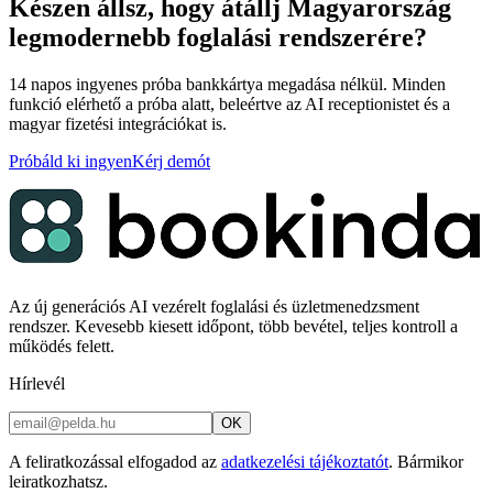
Készen állsz, hogy átállj Magyarország
legmodernebb foglalási rendszerére?
14 napos ingyenes próba bankkártya megadása nélkül. Minden
funkció elérhető a próba alatt, beleértve az AI receptionistet és a
magyar fizetési integrációkat is.
Próbáld ki ingyen
Kérj demót
Az új generációs AI vezérelt foglalási és üzletmenedzsment
rendszer. Kevesebb kiesett időpont, több bevétel, teljes kontroll a
működés felett.
Hírlevél
OK
A feliratkozással elfogadod az
adatkezelési tájékoztatót
. Bármikor
leiratkozhatsz.