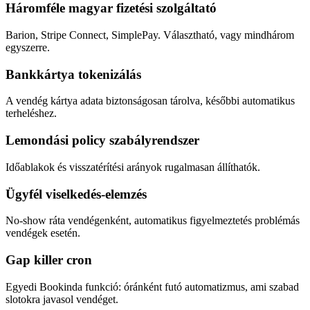
Háromféle magyar fizetési szolgáltató
Barion, Stripe Connect, SimplePay. Választható, vagy mindhárom
egyszerre.
Bankkártya tokenizálás
A vendég kártya adata biztonságosan tárolva, későbbi automatikus
terheléshez.
Lemondási policy szabályrendszer
Időablakok és visszatérítési arányok rugalmasan állíthatók.
Ügyfél viselkedés-elemzés
No-show ráta vendégenként, automatikus figyelmeztetés problémás
vendégek esetén.
Gap killer cron
Egyedi Bookinda funkció: óránként futó automatizmus, ami szabad
slotokra javasol vendéget.