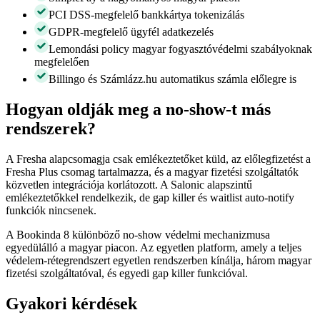
PCI DSS-megfelelő bankkártya tokenizálás
GDPR-megfelelő ügyfél adatkezelés
Lemondási policy magyar fogyasztóvédelmi szabályoknak
megfelelően
Billingo és Számlázz.hu automatikus számla előlegre is
Hogyan oldják meg a no-show-t más
rendszerek?
A Fresha alapcsomagja csak emlékeztetőket küld, az előlegfizetést a
Fresha Plus csomag tartalmazza, és a magyar fizetési szolgáltatók
közvetlen integrációja korlátozott. A Salonic alapszintű
emlékeztetőkkel rendelkezik, de gap killer és waitlist auto-notify
funkciók nincsenek.
A Bookinda 8 különböző no-show védelmi mechanizmusa
egyedülálló a magyar piacon. Az egyetlen platform, amely a teljes
védelem-rétegrendszert egyetlen rendszerben kínálja, három magyar
fizetési szolgáltatóval, és egyedi gap killer funkcióval.
Gyakori kérdések