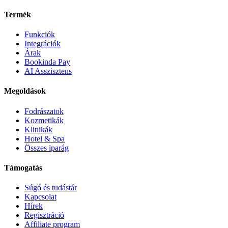
Termék
Funkciók
Integrációk
Árak
Bookinda Pay
AI Asszisztens
Megoldások
Fodrászatok
Kozmetikák
Klinikák
Hotel & Spa
Összes iparág
Támogatás
Súgó és tudástár
Kapcsolat
Hírek
Regisztráció
Affiliate program