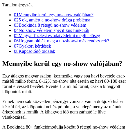
Tartalomjegyzék
01
Mennyibe kerül egy no-show valójában?
02
5 ok, amiért a no-show drága probléma
03
Bookinda 8 rétegű no-show védelem
04
No-show védelem-specifikus funkciók
05
Magyar fizetési és adatvédelmi megfelelőség
06
Hogyan oldják meg a no-show-t más rendszerek?
07
Gyakori kérdések
08
Kapcsolódó oldalak
Mennyibe kerül egy no-show valójában?
Egy átlagos magyar szalon, kozmetika vagy spa havi bevétele ezer-
másfél millió forint. 8-12% no-show ráta esetén ez havi 80-180 ezer
forint elveszett bevétel. Évente 1-2 millió forint, csak a kihagyott
időpontok miatt.
Ennek nemcsak közvetlen pénzügyi vonzata van: a dolgozó hiába
készül fel, az időpontot nehéz pótolni, a vendégélmény az utánuk
érkezőnek is romlik. A kihagyott idő nem zárható le ülve
várakozással.
A Bookinda 80+ funkciómodulja között 8 rétegű no-show védelem