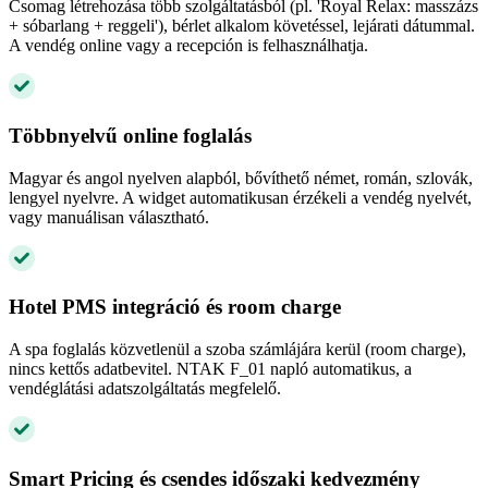
Csomag létrehozása több szolgáltatásból (pl. 'Royal Relax: masszázs
+ sóbarlang + reggeli'), bérlet alkalom követéssel, lejárati dátummal.
A vendég online vagy a recepción is felhasználhatja.
Többnyelvű online foglalás
Magyar és angol nyelven alapból, bővíthető német, román, szlovák,
lengyel nyelvre. A widget automatikusan érzékeli a vendég nyelvét,
vagy manuálisan választható.
Hotel PMS integráció és room charge
A spa foglalás közvetlenül a szoba számlájára kerül (room charge),
nincs kettős adatbevitel. NTAK F_01 napló automatikus, a
vendéglátási adatszolgáltatás megfelelő.
Smart Pricing és csendes időszaki kedvezmény