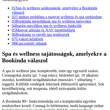
01
Spa és wellness sajátosságok, amelyekre a Bookinda
válaszol
02
5 tipikus probléma a magyar wellness és spa szektorban
03
Bookinda megoldások spa és wellness igényekre
04
Iparág-specifikus spa és wellness funkciók
05
Magyar adózási és NAV megfelelőség
06
Bookinda vs egyéb spa rendszerek
07
Gyakori kérdések
08
Kapcsolódó oldalak
Spa és wellness sajátosságok, amelyekre a
Bookinda válaszol
A spa és wellness piac komplexebb, mint egy egyszerű szalon.
Csomagokat árulsz (pl. 3 nap relax), bérleteket (pl. 10 alkalom
uszoda), kombinált szolgáltatásokat (masszázs + sóbarlang +
reggeli). Külföldi vendégek érkeznek többnyelvű igényekkel. Sok
kezelőhelyiség, sok terapeuta, eltérő nyitvatartás külön
szolgáltatásokon.
A Bookinda 80+ funkciómodulja ezt a komplexitást egyetlen
rendszerben kezeli. Csomag és bérletmotor, multi-language online