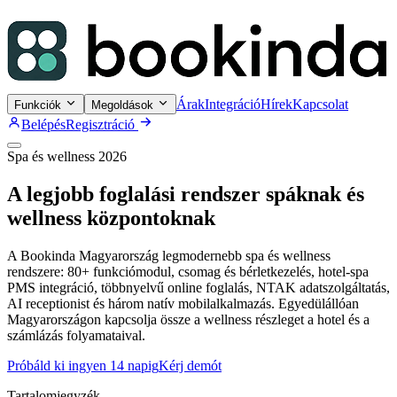
Árak
Integráció
Hírek
Kapcsolat
Funkciók
Megoldások
Belépés
Regisztráció
Spa és wellness 2026
A legjobb foglalási rendszer spáknak és
wellness központoknak
A Bookinda Magyarország legmodernebb spa és wellness
rendszere: 80+ funkciómodul, csomag és bérletkezelés, hotel-spa
PMS integráció, többnyelvű online foglalás, NTAK adatszolgáltatás,
AI receptionist és három natív mobilalkalmazás. Egyedülállóan
Magyarországon kapcsolja össze a wellness részleget a hotel és a
számlázás folyamataival.
Próbáld ki ingyen 14 napig
Kérj demót
Tartalomjegyzék