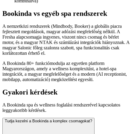
kombinálva)
Bookinda vs egyéb spa rendszerek
A nemzetközi rendszerek (Mindbody, Booker) a globális piacra
fejlesztett megoldások, magyar adózási megfelelőség nélkül. A
Fresha alapcsomagja ingyenes, viszont nincs csomag és bérlet
motor, és a magyar NTAK és számlázási integrációk hiányoznak. A
magyar Salonic főleg szalonra szabott, spa funkcionalitás csak
korlátozottan érhető el.
A Bookinda 80+ funkciómodulja az egyetlen platform
Magyarországon, amely a wellness komplexitást, a hotel-spa
integrációt, a magyar megfelelőséget és a modern (AI receptionist,
mobilapp, automatizáció) megközelítést egyesíti.
Gyakori kérdések
A Bookinda
spa és wellness
foglalási rendszerével kapcsolatos
leggyakoribb kérdések.
Tudja kezelni a Bookinda a komplex csomagokat?