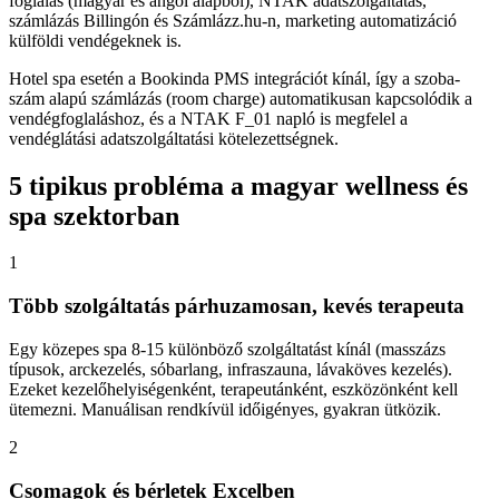
foglalás (magyar és angol alapból), NTAK adatszolgáltatás,
számlázás Billingón és Számlázz.hu-n, marketing automatizáció
külföldi vendégeknek is.
Hotel spa esetén a Bookinda PMS integrációt kínál, így a szoba-
szám alapú számlázás (room charge) automatikusan kapcsolódik a
vendégfoglaláshoz, és a NTAK F_01 napló is megfelel a
vendéglátási adatszolgáltatási kötelezettségnek.
5 tipikus probléma a magyar wellness és
spa szektorban
1
Több szolgáltatás párhuzamosan, kevés terapeuta
Egy közepes spa 8-15 különböző szolgáltatást kínál (masszázs
típusok, arckezelés, sóbarlang, infraszauna, lávaköves kezelés).
Ezeket kezelőhelyiségenként, terapeutánként, eszközönként kell
ütemezni. Manuálisan rendkívül időigényes, gyakran ütközik.
2
Csomagok és bérletek Excelben