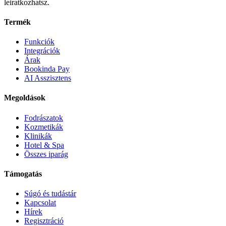
leiratkozhatsz.
Termék
Funkciók
Integrációk
Árak
Bookinda Pay
AI Asszisztens
Megoldások
Fodrászatok
Kozmetikák
Klinikák
Hotel & Spa
Összes iparág
Támogatás
Súgó és tudástár
Kapcsolat
Hírek
Regisztráció