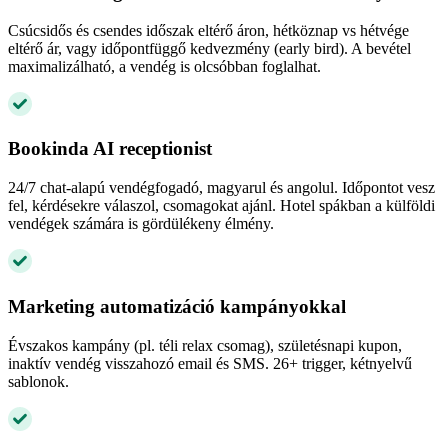
Csúcsidős és csendes időszak eltérő áron, hétköznap vs hétvége
eltérő ár, vagy időpontfüggő kedvezmény (early bird). A bevétel
maximalizálható, a vendég is olcsóbban foglalhat.
Bookinda AI receptionist
24/7 chat-alapú vendégfogadó, magyarul és angolul. Időpontot vesz
fel, kérdésekre válaszol, csomagokat ajánl. Hotel spákban a külföldi
vendégek számára is gördülékeny élmény.
Marketing automatizáció kampányokkal
Évszakos kampány (pl. téli relax csomag), születésnapi kupon,
inaktív vendég visszahozó email és SMS. 26+ trigger, kétnyelvű
sablonok.