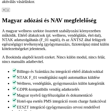
aktiválás vásárláskor.
🇭🇺
Magyar adózási és NAV megfelelőség
A magyar wellness szektor összetett szabályozási környezetben
működik. Eltérő áfakulcsok (pl. wellness, vendéglátás, étel-ital),
NTAK adatszolgáltatás (F_01 napló), és az ÁNTSZ által felügyelt
egészségügyi tevékenység (gyógymasszázs, fizioterápia) mind külön
kötelezettségeket jelentenek.
A Bookinda alapból kezeli ezeket. Nincs külön modul, nincs felár,
nincs manuális adatbevitel.
Billingo és Számlázz.hu integráció eltérő áfakulcsokkal
NTAK F_01 vendéglátási napló automatikus küldése
Wellness, vendéglátás, gyógymasszázs külön kategóriák
GDPR-kompatibilis vendég adatkezelés
Magyar nyelvű ügyfélszolgálat és dokumentáció
Hotel-spa esetén PMS integráció room charge funkcióval
EESZT integráció (gyógymasszázs orvosi rendelővel