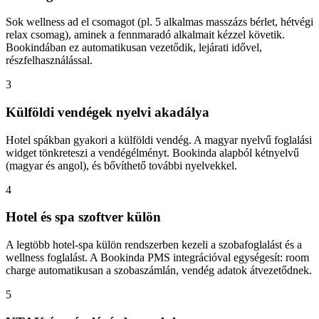
Sok wellness ad el csomagot (pl. 5 alkalmas masszázs bérlet, hétvégi
relax csomag), aminek a fennmaradó alkalmait kézzel követik.
Bookindában ez automatikusan vezetődik, lejárati idővel,
részfelhasználással.
3
Külföldi vendégek nyelvi akadálya
Hotel spákban gyakori a külföldi vendég. A magyar nyelvű foglalási
widget tönkreteszi a vendégélményt. Bookinda alapból kétnyelvű
(magyar és angol), és bővíthető további nyelvekkel.
4
Hotel és spa szoftver külön
A legtöbb hotel-spa külön rendszerben kezeli a szobafoglalást és a
wellness foglalást. A Bookinda PMS integrációval egységesít: room
charge automatikusan a szobaszámlán, vendég adatok átvezetődnek.
5