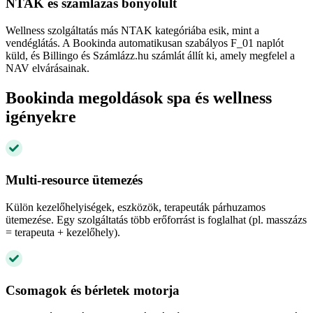
NTAK és számlázás bonyolult
Wellness szolgáltatás más NTAK kategóriába esik, mint a
vendéglátás. A Bookinda automatikusan szabályos F_01 naplót
küld, és Billingo és Számlázz.hu számlát állít ki, amely megfelel a
NAV elvárásainak.
Bookinda megoldások spa és wellness
igényekre
Multi-resource ütemezés
Külön kezelőhelyiségek, eszközök, terapeuták párhuzamos
ütemezése. Egy szolgáltatás több erőforrást is foglalhat (pl. masszázs
= terapeuta + kezelőhely).
Csomagok és bérletek motorja