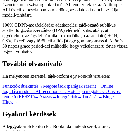
üzenetek nem szivárognak ki más AI rendszerekbe, az Anthropic
API üzleti kapcsolatban van velünk, az adatokat nem használja
modell-tanításra.
100% GDPR-megfelelőség: adatkezelési tájékoztató publikus,
adatfeldolgozási szerződés (DPA) elérhető, sütiszabályzat
egyértelmű, az ügyfél bármikor exportálhatja az adatait (JSON,
CSV, Excel) vagy törölheti a fiókját egy gombnyomással. A törlés
30 napos grace period-del működik, hogy véletlenszerű törlés vissza
legyen vonható.
További olvasnivaló
Ha mélyebben szeretnél tájékozódni egy konkrét területen:
Funkciók áttekintés
→
Megoldások iparágak szerint
→
Online
foglalási modul
→
AI receptionist
→
Hotel spa megoldás
→
Orvosi
rendelő (EESZT)
→
Árazás
→
Integrációk
→
Tudástár
→
Blog /
Hírek
→
Gyakori kérdések
A leggyakoribb kérdések a Bookinda működéséről, áráról,