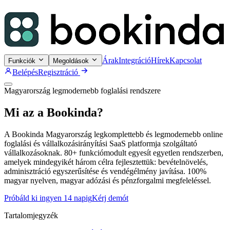
Árak
Integráció
Hírek
Kapcsolat
Funkciók
Megoldások
Belépés
Regisztráció
Magyarország legmodernebb foglalási rendszere
Mi az a Bookinda?
A Bookinda Magyarország legkomplettebb és legmodernebb online
foglalási és vállalkozásirányítási SaaS platformja szolgáltató
vállalkozásoknak. 80+ funkciómodult egyesít egyetlen rendszerben,
amelyek mindegyikét három célra fejlesztettük: bevételnövelés,
adminisztráció egyszerűsítése és vendégélmény javítása. 100%
magyar nyelven, magyar adózási és pénzforgalmi megfeleléssel.
Próbáld ki ingyen 14 napig
Kérj demót
Tartalomjegyzék