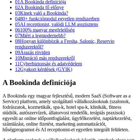
01
A Bookinda definíciója
02
A Bookinda fő előnye
03
Kinek való a Bookinda?
04
80+ funkciómodul egyetlen rendszerben
05
AI receptionist, valódi LLM asszisztens
06
100% magyar megfelelőség
07
Miért a legmodernebb?
08
Hogyan különbözik a Fresha, Salonic, Reservio
rendszerektől?
09
Árazás röviden
10
Migráció más rendszerekről
11
Cyberbiztonság és adatvédelem
12
Gyakori kérdések (GYIK)
A Bookinda definíciója
A Bookinda egy magyar fejlesztésű, modern SaaS (Software as a
Service) platform, amely szolgáltató vállalkozásoknak (szalonok,
fodrászatok, kozmetikák, spa-k, hotel spa-k, klinikák, fitness
stúdiók, autószervízek, állatorvosi rendelők, terápiás praxisok)
egyesíti az online időpontfoglalást, ügyfélkezelést, naptárkezelést,
számlázást, online fizetést, marketing automatizációt,
hűségprogramot és AI receptionist-et egyetlen integrált felületen.