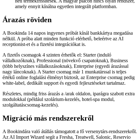
heti termékfrissítések. A magyar piacon nincs olyan rendszer,
amely ennyit kínálna egyetlen integrált platformban.
Árazás röviden
A Bookinda 14 napos ingyenes próbát kínál bankkártya megadása
nélkül. A próba alatt minden funkció elérhető, beleértve az AI
receptionist-et és a fizetési integrációkat is.
A fizetős csomagok 4 szinten érhetők el: Starter (induló
vállalkozóknak), Professional (növekvő csapatoknak), Business
(több helyszínes vállalkozásoknak), Enterprise (egyedi árazással
nagy láncoknak). A Starter csomag már 1 munkatárssal is teljes
értékű online foglalási élményt biztosít, az Enterprise csomag pedig
white-label, dedikált support és egyedi fejlesztéseket tartalmaz.
Részletes, mindig friss árazás a /arak oldalon, iparágra szabott extra
modulokkal (például szolárium-kezelés, hotel-spa modul,
szolgáltatáscsomag-kezelés).
Migráció más rendszerekről
A Bookindára való átállás támogatott a fő versenytárs-rendszerekről.
Az AI Import Wizard segít a Fresha, Treatwell, Salonic, Reservio