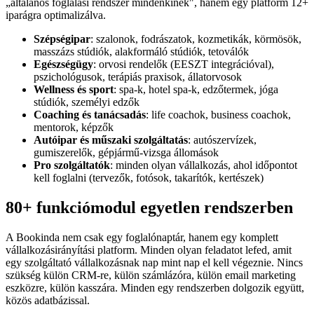
„általános foglalási rendszer mindenkinek", hanem egy platform 12+
iparágra optimalizálva.
Szépségipar
: szalonok, fodrászatok, kozmetikák, körmösök,
masszázs stúdiók, alakformáló stúdiók, tetoválók
Egészségügy
: orvosi rendelők (EESZT integrációval),
pszichológusok, terápiás praxisok, állatorvosok
Wellness és sport
: spa-k, hotel spa-k, edzőtermek, jóga
stúdiók, személyi edzők
Coaching és tanácsadás
: life coachok, business coachok,
mentorok, képzők
Autóipar és műszaki szolgáltatás
: autószervízek,
gumiszerelők, gépjármű-vizsga állomások
Pro szolgáltatók
: minden olyan vállalkozás, ahol időpontot
kell foglalni (tervezők, fotósok, takarítók, kertészek)
80+ funkciómodul egyetlen rendszerben
A Bookinda nem csak egy foglalónaptár, hanem egy komplett
vállalkozásirányítási platform. Minden olyan feladatot lefed, amit
egy szolgáltató vállalkozásnak nap mint nap el kell végeznie. Nincs
szükség külön CRM-re, külön számlázóra, külön email marketing
eszközre, külön kasszára. Minden egy rendszerben dolgozik együtt,
közös adatbázissal.