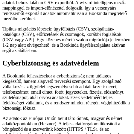
adatok behozatalában CSV exportból. A wizard intelligens mező-
mappinggel és import-előnézettel dolgozik, így a versenytárs
rendszerből exportált adatok automatikusan a Bookinda megfelelő
mezőibe kerülnek.
Tipikus migrációs lépések: ügyfélbázis (CSV), szolgáltatás-
katalógus (CSV), előfizetések és csomagok, korábbi foglalások
(CSV vagy API). Egy közepes méretű szalon migrációja jellemzően
1-2 nap alatt elvégezhető, és a Bookinda ügyfélszolgálata aktívan
segít az átállásban.
Cyberbiztonság és adatvédelem
A Bookinda fejlesztésekor a cyberbiztonság nem utólagos
kiegészítő, hanem alapvető tervezési szempont. Egy szolgáltató
vállalkozás az ügyfelei legszemélyesebb adatait kezeli: nevet,
telefonszámot, email címet, fotót, jegyzeteket, fizetési előzményt,
születésnapot, akár orvosi adatokat. Ezek védelméért teljes
felelősséget vállalunk, és a rendszer minden rétegén végighúzódik a
biztonsági fókusz.
Az adatok az Európai Unión belül tárolódnak, magyar és német
adatközpontokban (Hetzner). A teljes adatforgalom titkosított a
böngésződ és a szerverünk között (HTTPS / TLS), és az