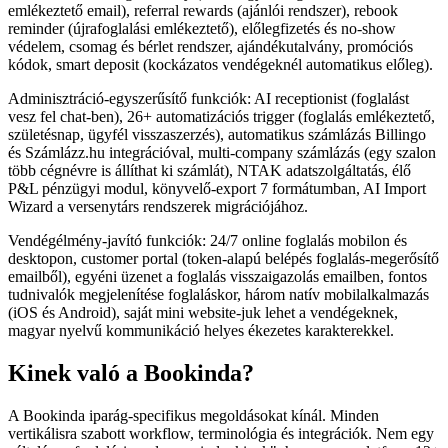
emlékeztető email), referral rewards (ajánlói rendszer), rebook
reminder (újrafoglalási emlékeztető), előlegfizetés és no-show
védelem, csomag és bérlet rendszer, ajándékutalvány, promóciós
kódok, smart deposit (kockázatos vendégeknél automatikus előleg).
Adminisztráció-egyszerűsítő funkciók: AI receptionist (foglalást
vesz fel chat-ben), 26+ automatizációs trigger (foglalás emlékeztető,
születésnap, ügyfél visszaszerzés), automatikus számlázás Billingo
és Számlázz.hu integrációval, multi-company számlázás (egy szalon
több cégnévre is állíthat ki számlát), NTAK adatszolgáltatás, élő
P&L pénzügyi modul, könyvelő-export 7 formátumban, AI Import
Wizard a versenytárs rendszerek migrációjához.
Vendégélmény-javító funkciók: 24/7 online foglalás mobilon és
desktopon, customer portal (token-alapú belépés foglalás-megerősítő
emailből), egyéni üzenet a foglalás visszaigazolás emailben, fontos
tudnivalók megjelenítése foglaláskor, három natív mobilalkalmazás
(iOS és Android), saját mini website-juk lehet a vendégeknek,
magyar nyelvű kommunikáció helyes ékezetes karakterekkel.
Kinek való a Bookinda?
A Bookinda iparág-specifikus megoldásokat kínál. Minden
vertikálisra szabott workflow, terminológia és integrációk. Nem egy