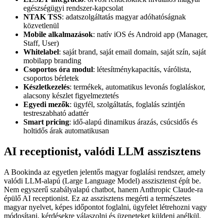
egészségügyi rendszer-kapcsolat
NTAK TSS
: adatszolgáltatás magyar adóhatóságnak
közvetlenül
Mobile alkalmazások
: natív iOS és Android app (Manager,
Staff, User)
Whitelabel
: saját brand, saját email domain, saját szín, saját
mobilapp branding
Csoportos óra modul
: létesítménykapacitás, várólista,
csoportos bérletek
Készletkezelés
: termékek, automatikus levonás foglaláskor,
alacsony készlet figyelmeztetés
Egyedi mezők
: ügyfél, szolgáltatás, foglalás szintjén
testreszabható adattér
Smart pricing
: idő-alapú dinamikus árazás, csúcsidős és
holtidős árak automatikusan
AI receptionist, valódi LLM asszisztens
A Bookinda az egyetlen jelentős magyar foglalási rendszer, amely
valódi LLM-alapú (Large Language Model) asszisztenst épít be.
Nem egyszerű szabályalapú chatbot, hanem Anthropic Claude-ra
épülő AI receptionist. Ez az asszisztens megérti a természetes
magyar nyelvet, képes időpontot foglalni, ügyfelet létrehozni vagy
módosítani, kérdésekre válaszolni és üzeneteket küldeni anélkül,