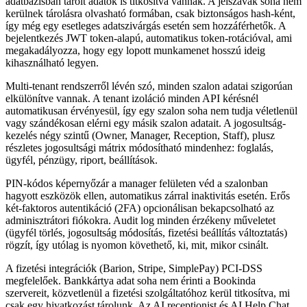
adatbázisban tárolt adatok is titkosítva vannak. A jelszavak soha nem
kerülnek tárolásra olvasható formában, csak biztonságos hash-ként,
így még egy esetleges adatszivárgás esetén sem hozzáférhetők. A
bejelentkezés JWT token-alapú, automatikus token-rotációval, ami
megakadályozza, hogy egy lopott munkamenet hosszú ideig
kihasználható legyen.
Multi-tenant rendszerről lévén szó, minden szalon adatai szigorúan
elkülönítve vannak. A tenant izoláció minden API kérésnél
automatikusan érvényesül, így egy szalon soha nem tudja véletlenül
vagy szándékosan elérni egy másik szalon adatait. A jogosultság-
kezelés négy szintű (Owner, Manager, Reception, Staff), plusz
részletes jogosultsági mátrix módosítható mindenhez: foglalás,
ügyfél, pénzügy, riport, beállítások.
PIN-kódos képernyőzár a manager felületen véd a szalonban
hagyott eszközök ellen, automatikus zárral inaktivitás esetén. Erős
két-faktoros autentikáció (2FA) opcionálisan bekapcsolható az
adminisztrátori fiókokra. Audit log minden érzékeny műveletet
(ügyfél törlés, jogosultság módosítás, fizetési beállítás változtatás)
rögzít, így utólag is nyomon követhető, ki, mit, mikor csinált.
A fizetési integrációk (Barion, Stripe, SimplePay) PCI-DSS
megfelelőek. Bankkártya adat soha nem érinti a Bookinda
szervereit, közvetlenül a fizetési szolgáltatóhoz kerül titkosítva, mi
csak egy hivatkozást tárolunk. Az AI receptionist és AI Help Chat