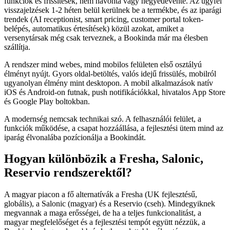
funkciók és frissítések, nem havonta vagy negyedévente. Az ügyfél
visszajelzések 1-2 héten belül kerülnek be a termékbe, és az iparági
trendek (AI receptionist, smart pricing, customer portal token-
belépés, automatikus értesítések) közül azokat, amiket a
versenytársak még csak terveznek, a Bookinda már ma élesben
szállítja.
A rendszer mind webes, mind mobilos felületen első osztályú
élményt nyújt. Gyors oldal-betöltés, valós idejű frissülés, mobilról
ugyanolyan élmény mint desktopon. A mobil alkalmazások natív
iOS és Android-on futnak, push notifikációkkal, hivatalos App Store
és Google Play boltokban.
A modernség nemcsak technikai szó. A felhasználói felület, a
funkciók működése, a csapat hozzáállása, a fejlesztési ütem mind az
iparág élvonalába pozícionálja a Bookindát.
Hogyan különbözik a Fresha, Salonic,
Reservio rendszerektől?
A magyar piacon a fő alternatívák a Fresha (UK fejlesztésű,
globális), a Salonic (magyar) és a Reservio (cseh). Mindegyiknek
megvannak a maga erősségei, de ha a teljes funkcionalitást, a
magyar megfelelőséget és a fejlesztési tempót együtt nézzük, a