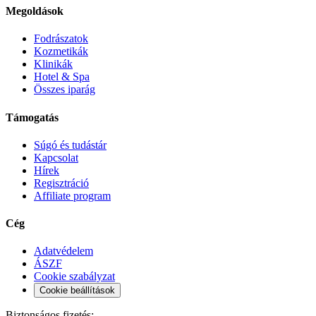
Megoldások
Fodrászatok
Kozmetikák
Klinikák
Hotel & Spa
Összes iparág
Támogatás
Súgó és tudástár
Kapcsolat
Hírek
Regisztráció
Affiliate program
Cég
Adatvédelem
ÁSZF
Cookie szabályzat
Cookie beállítások
Biztonságos fizetés: