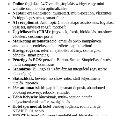
Online foglalás
: 24/7 vendég-foglalás widget vagy mini
website-on, mobilra optimalizálva
Naptár
: drag-and-drop, multi-staff, multi-location, vízszintes
és függőleges nézet, smart filter
AI receptionist
: Anthropic Claude alapú asszisztens, foglalást
vesz fel, ügyfelet rögzít, módosít
Ügyfélkezelés (CRM)
: jegyzetek, fotók, blokkolás, no-show
védelem, customer portal
Marketing automatizáció
: email és SMS kampányok,
automatikus emlékeztetők, születésnapi köszöntő
Hűségprogram
: referral, ajándékutalvány, csomagok,
bérletek, smart pricing
Pénzügy és POS
: pénztár, Barion, Stripe, SimplePay fizetés,
multi-company számlázás
Számlázás
: Billingo és Számlázz.hu integráció (egyszerre
több cég is)
Statisztikák
: bevétel, no-show ratio, staff teljesítmény,
jutalék, riportok
26+ automatizáció
: gap killer, smart deposit, abandoned
booking recovery, rebook reminder
Több helyszín
: láncoknak, multi-location naptár,
helyszínenkénti staff és szolgáltatás
Hotel spa modul
: hotel-vendég foglalás, room charge,
NTAK F_01 napló
EESZT integráció
: orvosi rendelőknek hivatalos magyar