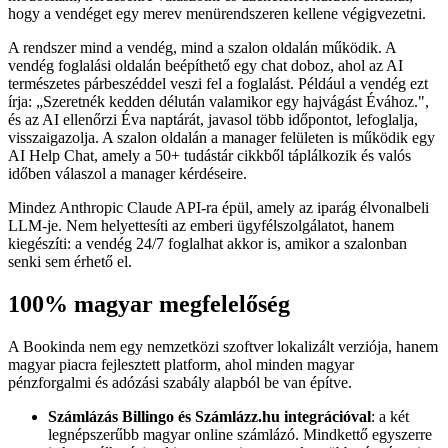
hogy a vendéget egy merev menürendszeren kellene végigvezetni.
A rendszer mind a vendég, mind a szalon oldalán működik. A
vendég foglalási oldalán beépíthető egy chat doboz, ahol az AI
természetes párbeszéddel veszi fel a foglalást. Például a vendég ezt
írja: „Szeretnék kedden délután valamikor egy hajvágást Évához.",
és az AI ellenőrzi Éva naptárát, javasol több időpontot, lefoglalja,
visszaigazolja. A szalon oldalán a manager felületen is működik egy
AI Help Chat, amely a 50+ tudástár cikkből táplálkozik és valós
időben válaszol a manager kérdéseire.
Mindez Anthropic Claude API-ra épül, amely az iparág élvonalbeli
LLM-je. Nem helyettesíti az emberi ügyfélszolgálatot, hanem
kiegészíti: a vendég 24/7 foglalhat akkor is, amikor a szalonban
senki sem érhető el.
100% magyar megfelelőség
A Bookinda nem egy nemzetközi szoftver lokalizált verziója, hanem
magyar piacra fejlesztett platform, ahol minden magyar
pénzforgalmi és adózási szabály alapból be van építve.
Számlázás Billingo és Számlázz.hu integrációval
: a két
legnépszerűbb magyar online számlázó. Mindkettő egyszerre