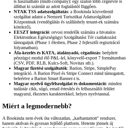
is használható (multi-company): egy szalon több cégnévre is
állíthat ki számlát az adott foglalástól függően.
NTAK TSS adatszolgáltatás
: a Bookinda közvetlenül
szolgáltat adatot a Nemzeti Turisztikai Adatszolgáltató
Központnak (vendéglátás és szálláshely tenant-ek számára
kötelező).
EESZT integráció
: orvosi rendelők számára a hivatalos
Elektronikus Egészségügyi Szolgáltatási Tér csatlakozást
támogatjuk (Phase 1 élesben, Phase 2 fejlesztői regisztráció
folyamatban).
Áfa-kezelés és KATA, átalányadó, cégadózás
: beépített
pénzügyi modul élő P&L-lel, könyvelő-export 7 formátumban
(CSV, PDF, RLB, Kulcs-Soft, Novitax stb.).
Magyar fizetési szolgáltatók
: Barion, Stripe, SimplePay
integráció. A Barion Pixel és Stripe Connect mind támogatott,
beleértve a Barion Smart Banner-t is.
Magyar nyelvű ügyfélszolgálat és dokumentáció
: minden
tudástár cikk, súgó, email értesítés és felhasználói felület
magyarul, ékezetes karakterekkel, helyes nyelvtannal.
Miért a legmodernebb?
A Bookinda nem évek óta változatlan, „karbantartott" rendszer,
hanem aktívan és gyorsan fejlődő platform. Hetente jönnek új