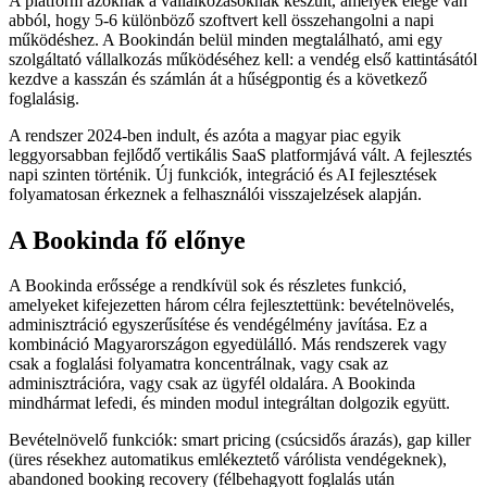
A platform azoknak a vállalkozásoknak készült, amelyek elege van
abból, hogy 5-6 különböző szoftvert kell összehangolni a napi
működéshez. A Bookindán belül minden megtalálható, ami egy
szolgáltató vállalkozás működéséhez kell: a vendég első kattintásától
kezdve a kasszán és számlán át a hűségpontig és a következő
foglalásig.
A rendszer 2024-ben indult, és azóta a magyar piac egyik
leggyorsabban fejlődő vertikális SaaS platformjává vált. A fejlesztés
napi szinten történik. Új funkciók, integráció és AI fejlesztések
folyamatosan érkeznek a felhasználói visszajelzések alapján.
A Bookinda fő előnye
A Bookinda erőssége a rendkívül sok és részletes funkció,
amelyeket kifejezetten három célra fejlesztettünk: bevételnövelés,
adminisztráció egyszerűsítése és vendégélmény javítása. Ez a
kombináció Magyarországon egyedülálló. Más rendszerek vagy
csak a foglalási folyamatra koncentrálnak, vagy csak az
adminisztrációra, vagy csak az ügyfél oldalára. A Bookinda
mindhármat lefedi, és minden modul integráltan dolgozik együtt.
Bevételnövelő funkciók: smart pricing (csúcsidős árazás), gap killer
(üres résekhez automatikus emlékeztető várólista vendégeknek),
abandoned booking recovery (félbehagyott foglalás után