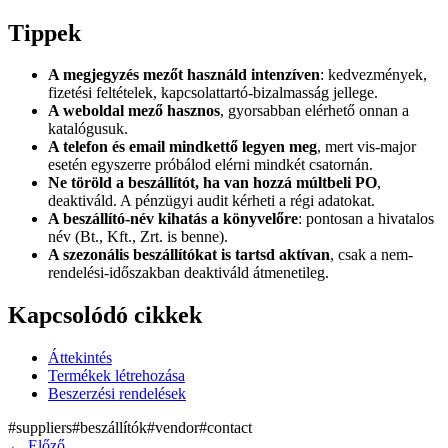
Tippek
A megjegyzés mezőt használd intenzíven
: kedvezmények,
fizetési feltételek, kapcsolattartó-bizalmasság jellege.
A weboldal mező hasznos
, gyorsabban elérhető onnan a
katalógusuk.
A telefon és email mindkettő legyen meg
, mert vis-major
esetén egyszerre próbálod elérni mindkét csatornán.
Ne töröld a beszállítót, ha van hozzá múltbeli PO
,
deaktiváld. A pénzügyi audit kérheti a régi adatokat.
A beszállító-név kihatás a könyvelőre
: pontosan a hivatalos
név (Bt., Kft., Zrt. is benne).
A szezonális beszállítókat is tartsd aktívan
, csak a nem-
rendelési-időszakban deaktiváld átmenetileg.
Kapcsolódó cikkek
Áttekintés
Termékek létrehozása
Beszerzési rendelések
#
suppliers
#
beszállítók
#
vendor
#
contact
←
Előző