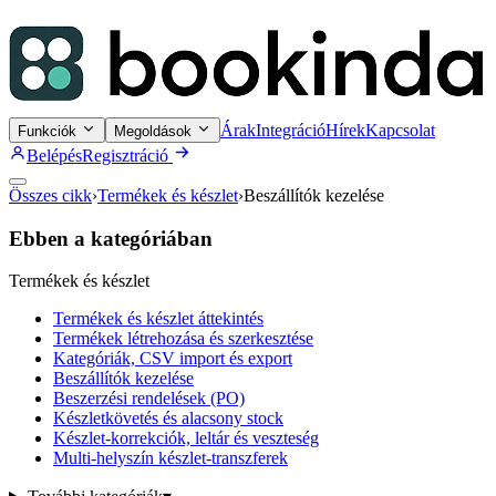
Árak
Integráció
Hírek
Kapcsolat
Funkciók
Megoldások
Belépés
Regisztráció
Összes cikk
›
Termékek és készlet
›
Beszállítók kezelése
Ebben a kategóriában
Termékek és készlet
Termékek és készlet áttekintés
Termékek létrehozása és szerkesztése
Kategóriák, CSV import és export
Beszállítók kezelése
Beszerzési rendelések (PO)
Készletkövetés és alacsony stock
Készlet-korrekciók, leltár és veszteség
Multi-helyszín készlet-transzferek