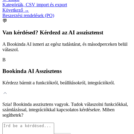
Kategóriák, CSV import és export
Következő
→
Beszerzési rendelések (PO)
💬
Van kérdésed? Kérdezd az AI asszisztenst
A Bookinda AI ismeri az egész tudástárat, és másodperceken belül
válaszol.
B
Bookinda AI Asszisztens
Kérdezz bármit a funkciókról, beállításokról, integrációkról.
Szia! Bookinda asszisztens vagyok. Tudok válaszolni funkciókkal,
számlázással, integrációkkal kapcsolatos kérdésekre. Miben
segíthetek?