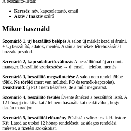
A beszállító-listán:
Keresés
: név, kapcsolattartó, email
Aktív / Inaktív
szűrő
Mikor használd
Szcenárió 1, új beszállító belépés
A salon új márkát kezd el árulni.
+ Új beszállító, adatok, mentés. Aztán a termékek létrehozásánál
hozzákapcsolod.
Szcenárió 2, kapcsolattartó-változás
A beszállítónál új account-
manager. Beszállító szerkesztése → új email + telefon, mentés.
Szcenárió 3, beszállító megszüntetése
A salon nem rendel többé
tőlük.
Ne töröld
(mert van múltbeli PO és termék-kapcsolat).
Deaktiváld
: új PO-t nem készítesz, de a múlt megmarad.
Szcenárió 4, beszállító-fésülés
Évente átnézed a beszállítót-listát. A
12 hónapja inaktívakat / fel nem használtakat deaktiválod, hogy
tisztán maradjon.
Szcenárió 5, beszállítói előzmény
PO-listán szűrsz: csak Hairstore
Kft. Látod az utolsó 12 hónap rendeléseit, az átlagos rendelési
méretet, a fizetési szokásokat.