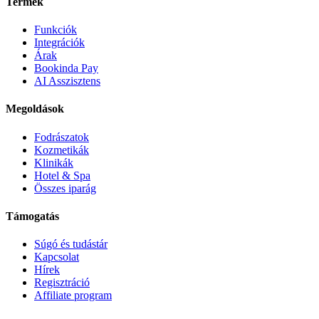
Termék
Funkciók
Integrációk
Árak
Bookinda Pay
AI Asszisztens
Megoldások
Fodrászatok
Kozmetikák
Klinikák
Hotel & Spa
Összes iparág
Támogatás
Súgó és tudástár
Kapcsolat
Hírek
Regisztráció
Affiliate program