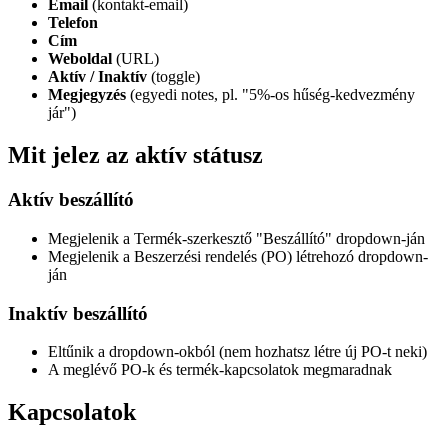
Email
(kontakt-email)
Telefon
Cím
Weboldal
(URL)
Aktív / Inaktív
(toggle)
Megjegyzés
(egyedi notes, pl. "5%-os hűség-kedvezmény
jár")
Mit jelez az aktív státusz
Aktív beszállító
Megjelenik a Termék-szerkesztő "Beszállító" dropdown-ján
Megjelenik a Beszerzési rendelés (PO) létrehozó dropdown-
ján
Inaktív beszállító
Eltűnik a dropdown-okból (nem hozhatsz létre új PO-t neki)
A meglévő PO-k és termék-kapcsolatok megmaradnak
Kapcsolatok