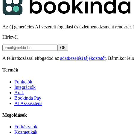
Az új generációs AI vezérelt foglalási és üzletmenedzsment rendszer. K
Hírlevél
OK
A feliratkozással elfogadod az
adatkezelési tájékoztatót
. Bármikor leir
Termék
Funkciók
Integrációk
Árak
Bookinda Pay
AI Asszisztens
Megoldások
Fodrászatok
Kozmetikák