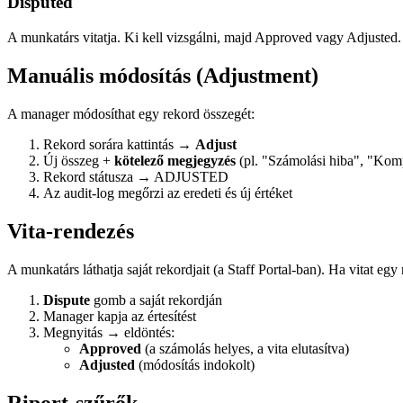
Disputed
A munkatárs vitatja. Ki kell vizsgálni, majd Approved vagy Adjusted.
Manuális módosítás (Adjustment)
A manager módosíthat egy rekord összegét:
Rekord sorára kattintás →
Adjust
Új összeg +
kötelező megjegyzés
(pl. "Számolási hiba", "Kom
Rekord státusza → ADJUSTED
Az audit-log megőrzi az eredeti és új értéket
Vita-rendezés
A munkatárs láthatja saját rekordjait (a Staff Portal-ban). Ha vitat egy
Dispute
gomb a saját rekordján
Manager kapja az értesítést
Megnyitás → eldöntés:
Approved
(a számolás helyes, a vita elutasítva)
Adjusted
(módosítás indokolt)
Riport-szűrők