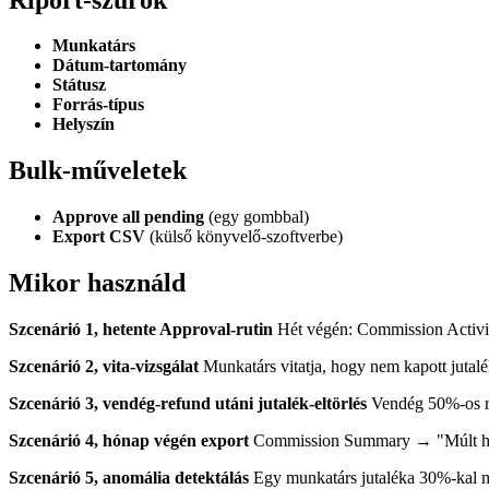
Munkatárs
Dátum-tartomány
Státusz
Forrás-típus
Helyszín
Bulk-műveletek
Approve all pending
(egy gombbal)
Export CSV
(külső könyvelő-szoftverbe)
Mikor használd
Szcenárió 1, hetente Approval-rutin
Hét végén: Commission Activi
Szcenárió 2, vita-vizsgálat
Munkatárs vitatja, hogy nem kapott jutal
Szcenárió 3, vendég-refund utáni jutalék-eltörlés
Vendég 50%-os re
Szcenárió 4, hónap végén export
Commission Summary → "Múlt hó
Szcenárió 5, anomália detektálás
Egy munkatárs jutaléka 30%-kal ma