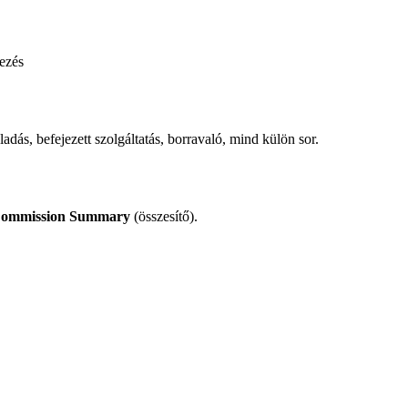
dezés
adás, befejezett szolgáltatás, borravaló, mind külön sor.
ommission Summary
(összesítő).