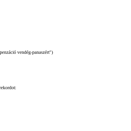
penzáció vendég-panaszért")
 rekordot: