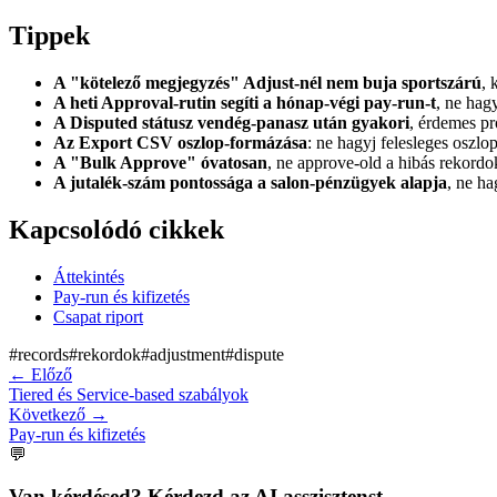
Tippek
A "kötelező megjegyzés" Adjust-nél nem buja sportszárú
, 
A heti Approval-rutin segíti a hónap-végi pay-run-t
, ne hag
A Disputed státusz vendég-panasz után gyakori
, érdemes pr
Az Export CSV oszlop-formázása
: ne hagyj felesleges oszlo
A "Bulk Approve" óvatosan
, ne approve-old a hibás rekordok
A jutalék-szám pontossága a salon-pénzügyek alapja
, ne ha
Kapcsolódó cikkek
Áttekintés
Pay-run és kifizetés
Csapat riport
#
records
#
rekordok
#
adjustment
#
dispute
←
Előző
Tiered és Service-based szabályok
Következő
→
Pay-run és kifizetés
💬
Van kérdésed? Kérdezd az AI asszisztenst