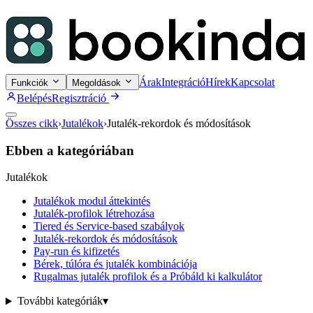
Árak
Integráció
Hírek
Kapcsolat
Funkciók
Megoldások
Belépés
Regisztráció
Összes cikk
›
Jutalékok
›
Jutalék-rekordok és módosítások
Ebben a kategóriában
Jutalékok
Jutalékok modul áttekintés
Jutalék-profilok létrehozása
Tiered és Service-based szabályok
Jutalék-rekordok és módosítások
Pay-run és kifizetés
Bérek, túlóra és jutalék kombinációja
Rugalmas jutalék profilok és a Próbáld ki kalkulátor
További kategóriák
▾