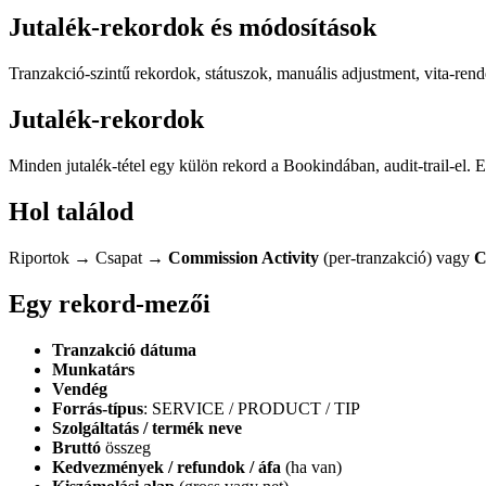
Jutalék-rekordok és módosítások
Tranzakció-szintű rekordok, státuszok, manuális adjustment, vita-ren
Jutalék-rekordok
Minden jutalék-tétel egy külön rekord a Bookindában, audit-trail-el. El
Hol találod
Riportok → Csapat →
Commission Activity
(per-tranzakció) vagy
C
Egy rekord-mezői
Tranzakció dátuma
Munkatárs
Vendég
Forrás-típus
: SERVICE / PRODUCT / TIP
Szolgáltatás / termék neve
Bruttó
összeg
Kedvezmények / refundok / áfa
(ha van)