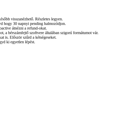
később visszanézhető. Részletes legyen.
yd hogy 30 napnyi pending halmozódjon.
oactive átnézni a refund-okat.
pot, a bérszámfejtő szoftvere általában szigorú formátumot vár.
at is. Először szűrd a kétségeseket.
gyd ki egyetlen lépést.