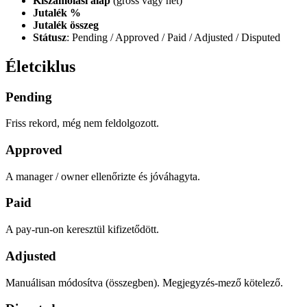
Kiszámolási alap
(gross vagy net)
Jutalék %
Jutalék összeg
Státusz
: Pending / Approved / Paid / Adjusted / Disputed
Életciklus
Pending
Friss rekord, még nem feldolgozott.
Approved
A manager / owner ellenőrizte és jóváhagyta.
Paid
A pay-run-on keresztül kifizetődött.
Adjusted
Manuálisan módosítva (összegben). Megjegyzés-mező kötelező.