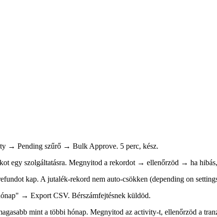
ty → Pending szűrő → Bulk Approve. 5 perc, kész.
ékot egy szolgáltatásra. Megnyitod a rekordot → ellenőrzöd → ha hibás
fundot kap. A jutalék-rekord nem auto-csökken (depending on settings
nap" → Export CSV. Bérszámfejtésnek küldöd.
gasabb mint a többi hónap. Megnyitod az activity-t, ellenőrzöd a tran