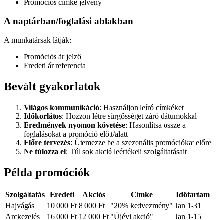
Promóciós címke jelvény
A naptárban/foglalási ablakban
A munkatársak látják:
Promóciós ár jelző
Eredeti ár referencia
Bevált gyakorlatok
Világos kommunikáció
: Használjon leíró címkéket
Időkorlátos
: Hozzon létre sürgősséget záró dátumokkal
Eredmények nyomon követése
: Hasonlítsa össze a
foglalásokat a promóció előtt/alatt
Előre tervezés
: Ütemezze be a szezonális promóciókat előre
Ne túlozza el
: Túl sok akció leértékeli szolgáltatásait
Példa promóciók
Szolgáltatás
Eredeti
Akciós
Címke
Időtartam
Hajvágás
10 000 Ft
8 000 Ft
"20% kedvezmény"
Jan 1-31
Arckezelés
16 000 Ft
12 000 Ft
"Újévi akció"
Jan 1-15