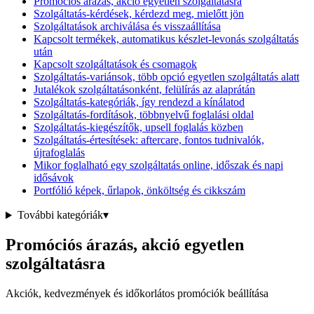
Promóciós árazás, akció egyetlen szolgáltatásra
Szolgáltatás-kérdések, kérdezd meg, mielőtt jön
Szolgáltatások archiválása és visszaállítása
Kapcsolt termékek, automatikus készlet-levonás szolgáltatás
után
Kapcsolt szolgáltatások és csomagok
Szolgáltatás-variánsok, több opció egyetlen szolgáltatás alatt
Jutalékok szolgáltatásonként, felülírás az alaprátán
Szolgáltatás-kategóriák, így rendezd a kínálatod
Szolgáltatás-fordítások, többnyelvű foglalási oldal
Szolgáltatás-kiegészítők, upsell foglalás közben
Szolgáltatás-értesítések: aftercare, fontos tudnivalók,
újrafoglalás
Mikor foglalható egy szolgáltatás online, időszak és napi
idősávok
Portfólió képek, űrlapok, önköltség és cikkszám
További kategóriák
▾
Promóciós árazás, akció egyetlen
szolgáltatásra
Akciók, kedvezmények és időkorlátos promóciók beállítása