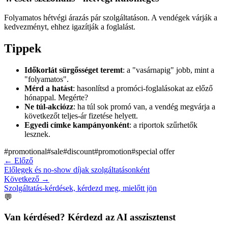
Folyamatos hétvégi árazás pár szolgáltatáson. A vendégek várják a
kedvezményt, ehhez igazítják a foglalást.
Tippek
Időkorlát sürgősséget teremt
: a "vasárnapig" jobb, mint a
"folyamatos".
Mérd a hatást
: hasonlítsd a promóci-foglalásokat az előző
hónappal. Megérte?
Ne túl-akciózz
: ha túl sok promó van, a vendég megvárja a
következőt teljes-ár fizetése helyett.
Egyedi címke kampányonként
: a riportok szűrhetők
lesznek.
#
promotional
#
sale
#
discount
#
promotion
#
special offer
←
Előző
Előlegek és no-show díjak szolgáltatásonként
Következő
→
Szolgáltatás-kérdések, kérdezd meg, mielőtt jön
💬
Van kérdésed? Kérdezd az AI asszisztenst