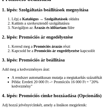
1. lépés: Szolgáltatás beállítások megnyitása
Lépj a
Katalógus → Szolgáltatások
oldalra
Kattints a szerkesztendő szolgáltatásra
Navigáljon az
Árazás és időtartam
fülre
2. lépés: Promóciós ár engedélyezése
Keresd meg a
Promóciós árazás
részt
Kapcsold be a
Promóciós ár engedélyezése
kapcsolót
3. lépés: Promóciós ár beállítása
Add meg a kedvezményes árat:
A rendszer automatikusan mutatja a megtakarítás százalékát
Példa: Eredeti 20 000 Ft -> Promóciós 16 000 Ft = "20%
kedvezmény"
4. lépés: Promóciós címke hozzáadása (Opcionális)
Adj hozzá jelvényt/címkét, amely a listákon megjelenik: