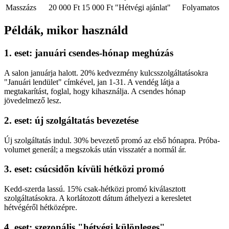
Masszázs
20 000 Ft
15 000 Ft
"Hétvégi ajánlat"
Folyamatos
Példák, mikor használd
1. eset: januári csendes-hónap meghúzás
A salon januárja halott. 20% kedvezmény kulcsszolgáltatásokra
"Januári lendület" címkével, jan 1-31. A vendég látja a
megtakarítást, foglal, hogy kihasználja. A csendes hónap
jövedelmező lesz.
2. eset: új szolgáltatás bevezetése
Új szolgáltatás indul. 30% bevezető promó az első hónapra. Próba-
volumet generál; a megszokás után visszatér a normál ár.
3. eset: csúcsidőn kívüli hétközi promó
Kedd-szerda lassú. 15% csak-hétközi promó kiválasztott
szolgáltatásokra. A korlátozott dátum áthelyezi a keresletet
hétvégéről hétközépre.
4. eset: szezonális "hétvégi különleges"