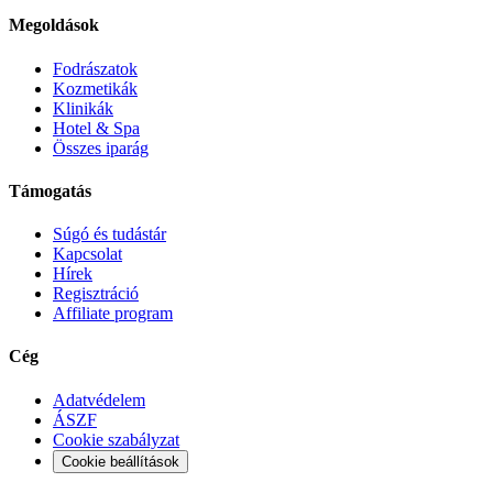
Megoldások
Fodrászatok
Kozmetikák
Klinikák
Hotel & Spa
Összes iparág
Támogatás
Súgó és tudástár
Kapcsolat
Hírek
Regisztráció
Affiliate program
Cég
Adatvédelem
ÁSZF
Cookie szabályzat
Cookie beállítások