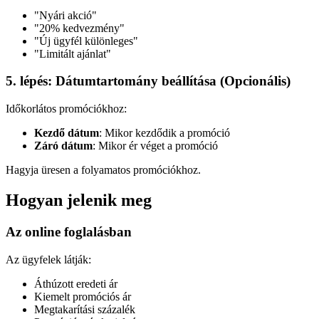
"Nyári akció"
"20% kedvezmény"
"Új ügyfél különleges"
"Limitált ajánlat"
5. lépés: Dátumtartomány beállítása (Opcionális)
Időkorlátos promóciókhoz:
Kezdő dátum
: Mikor kezdődik a promóció
Záró dátum
: Mikor ér véget a promóció
Hagyja üresen a folyamatos promóciókhoz.
Hogyan jelenik meg
Az online foglalásban
Az ügyfelek látják:
Áthúzott eredeti ár
Kiemelt promóciós ár
Megtakarítási százalék