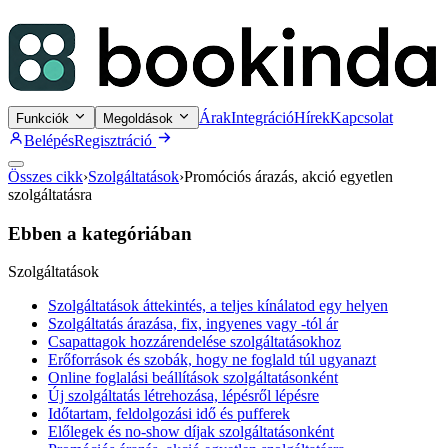
Árak
Integráció
Hírek
Kapcsolat
Funkciók
Megoldások
Belépés
Regisztráció
Összes cikk
›
Szolgáltatások
›
Promóciós árazás, akció egyetlen
szolgáltatásra
Ebben a kategóriában
Szolgáltatások
Szolgáltatások áttekintés, a teljes kínálatod egy helyen
Szolgáltatás árazása, fix, ingyenes vagy -tól ár
Csapattagok hozzárendelése szolgáltatásokhoz
Erőforrások és szobák, hogy ne foglald túl ugyanazt
Online foglalási beállítások szolgáltatásonként
Új szolgáltatás létrehozása, lépésről lépésre
Időtartam, feldolgozási idő és pufferek
Előlegek és no-show díjak szolgáltatásonként