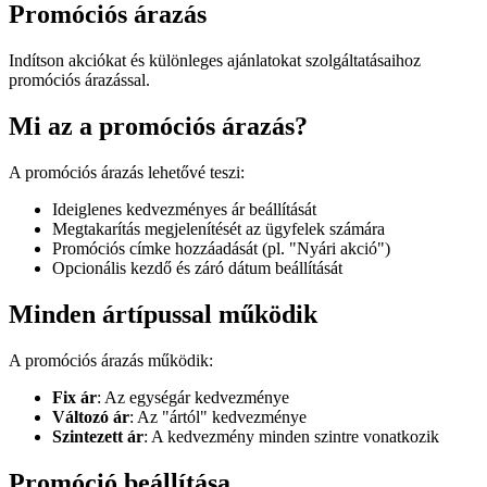
Promóciós árazás
Indítson akciókat és különleges ajánlatokat szolgáltatásaihoz
promóciós árazással.
Mi az a promóciós árazás?
A promóciós árazás lehetővé teszi:
Ideiglenes kedvezményes ár beállítását
Megtakarítás megjelenítését az ügyfelek számára
Promóciós címke hozzáadását (pl. "Nyári akció")
Opcionális kezdő és záró dátum beállítását
Minden ártípussal működik
A promóciós árazás működik:
Fix ár
: Az egységár kedvezménye
Változó ár
: Az "ártól" kedvezménye
Szintezett ár
: A kedvezmény minden szintre vonatkozik
Promóció beállítása