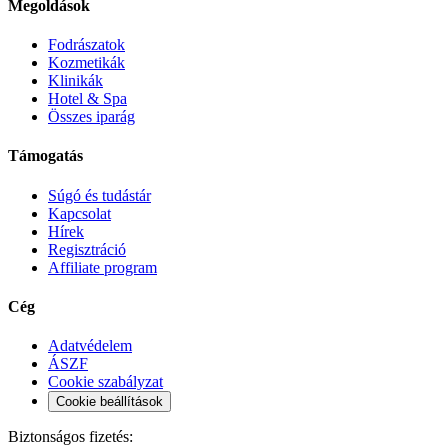
Megoldások
Fodrászatok
Kozmetikák
Klinikák
Hotel & Spa
Összes iparág
Támogatás
Súgó és tudástár
Kapcsolat
Hírek
Regisztráció
Affiliate program
Cég
Adatvédelem
ÁSZF
Cookie szabályzat
Cookie beállítások
Biztonságos fizetés: