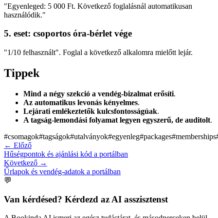
"Egyenleged: 5 000 Ft. Következő foglalásnál automatikusan
használódik."
5. eset: csoportos óra-bérlet vége
"1/10 felhasznált". Foglal a következő alkalomra mielőtt lejár.
Tippek
Mind a négy szekció a vendég-bizalmat erősíti
.
Az automatikus levonás kényelmes
.
Lejárati emlékeztetők kulcsfontosságúak
.
A tagság-lemondási folyamat legyen egyszerű, de auditolt
.
#
csomagok
#
tagságok
#
utalványok
#
egyenleg
#
packages
#
memberships
←
Előző
Hűségpontok és ajánlási kód a portálban
Következő
→
Űrlapok és vendég-adatok a portálban
💬
Van kérdésed? Kérdezd az AI asszisztenst
A Bookinda AI ismeri az egész tudástárat, és másodperceken belül