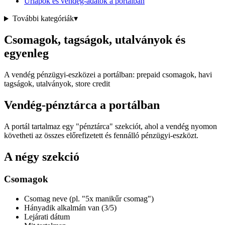
Űrlapok és vendég-adatok a portálban
További kategóriák
▾
Csomagok, tagságok, utalványok és
egyenleg
A vendég pénzügyi-eszközei a portálban: prepaid csomagok, havi
tagságok, utalványok, store credit
Vendég-pénztárca a portálban
A portál tartalmaz egy "pénztárca" szekciót, ahol a vendég nyomon
követheti az összes előrefizetett és fennálló pénzügyi-eszközt.
A négy szekció
Csomagok
Csomag neve (pl. "5x manikűr csomag")
Hányadik alkalmán van (3/5)
Lejárati dátum