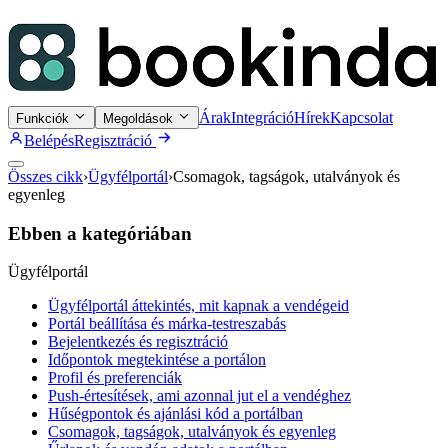
Árak
Integráció
Hírek
Kapcsolat
Funkciók
Megoldások
Belépés
Regisztráció
Összes cikk
›
Ügyfélportál
›
Csomagok, tagságok, utalványok és
egyenleg
Ebben a kategóriában
Ügyfélportál
Ügyfélportál áttekintés, mit kapnak a vendégeid
Portál beállítása és márka-testreszabás
Bejelentkezés és regisztráció
Időpontok megtekintése a portálon
Profil és preferenciák
Push-értesítések, ami azonnal jut el a vendéghez
Hűségpontok és ajánlási kód a portálban
Csomagok, tagságok, utalványok és egyenleg