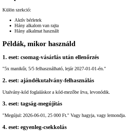
Külön szekció:
Aktív bérletek
Hány alkalom van rajta
Hány alkalmat használt
Példák, mikor használd
1. eset: csomag-vásárlás után ellenőrzés
"5x manikűr, 5/5 felhasználható, lejár 2027-01-01-én."
2. eset: ajándékutalvány-felhasználás
Utalvány-kód foglaláskor a kód-mezőbe írva, levonódik.
3. eset: tagság-megújítás
"Megújul: 2026-06-01, 25 000 Ft." Vagy hagyja, vagy lemondja.
4. eset: egyenleg-csekkolás