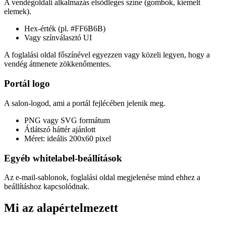
A vendégoldali alkalmazás elsődleges színe (gombok, kiemelt
elemek).
Hex-érték (pl. #FF6B6B)
Vagy színválasztó UI
A foglalási oldal főszínével egyezzen vagy közeli legyen, hogy a
vendég átmenete zökkenőmentes.
Portál logo
A salon-logod, ami a portál fejlécében jelenik meg.
PNG vagy SVG formátum
Átlátszó háttér ajánlott
Méret: ideális 200x60 pixel
Egyéb whitelabel-beállítások
Az e-mail-sablonok, foglalási oldal megjelenése mind ehhez a
beállításhoz kapcsolódnak.
Mi az alapértelmezett