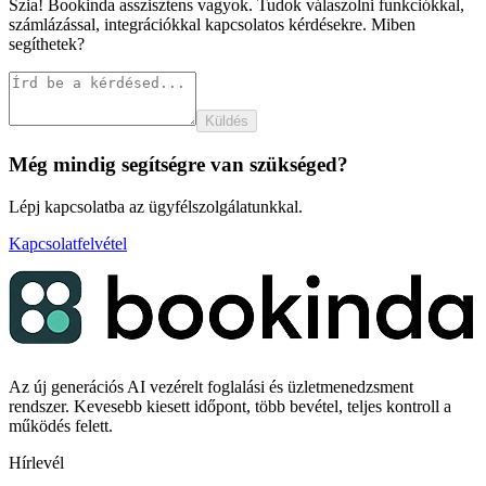
Szia! Bookinda asszisztens vagyok. Tudok válaszolni funkciókkal,
számlázással, integrációkkal kapcsolatos kérdésekre. Miben
segíthetek?
Küldés
Még mindig segítségre van szükséged?
Lépj kapcsolatba az ügyfélszolgálatunkkal.
Kapcsolatfelvétel
Az új generációs AI vezérelt foglalási és üzletmenedzsment
rendszer. Kevesebb kiesett időpont, több bevétel, teljes kontroll a
működés felett.
Hírlevél