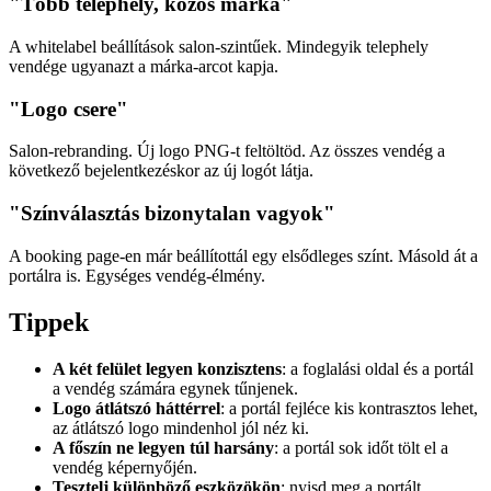
"Több telephely, közös márka"
A whitelabel beállítások salon-szintűek. Mindegyik telephely
vendége ugyanazt a márka-arcot kapja.
"Logo csere"
Salon-rebranding. Új logo PNG-t feltöltöd. Az összes vendég a
következő bejelentkezéskor az új logót látja.
"Színválasztás bizonytalan vagyok"
A booking page-en már beállítottál egy elsődleges színt. Másold át a
portálra is. Egységes vendég-élmény.
Tippek
A két felület legyen konzisztens
: a foglalási oldal és a portál
a vendég számára egynek tűnjenek.
Logo átlátszó háttérrel
: a portál fejléce kis kontrasztos lehet,
az átlátszó logo mindenhol jól néz ki.
A főszín ne legyen túl harsány
: a portál sok időt tölt el a
vendég képernyőjén.
Tesztelj különböző eszközökön
: nyisd meg a portált