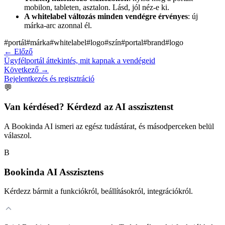
mobilon, tableten, asztalon. Lásd, jól néz-e ki.
A whitelabel változás minden vendégre érvényes
: új
márka-arc azonnal él.
#
portál
#
márka
#
whitelabel
#
logo
#
szín
#
portal
#
brand
#
logo
←
Előző
Ügyfélportál áttekintés, mit kapnak a vendégeid
Következő
→
Bejelentkezés és regisztráció
💬
Van kérdésed? Kérdezd az AI asszisztenst
A Bookinda AI ismeri az egész tudástárat, és másodperceken belül
válaszol.
B
Bookinda AI Asszisztens
Kérdezz bármit a funkciókról, beállításokról, integrációkról.