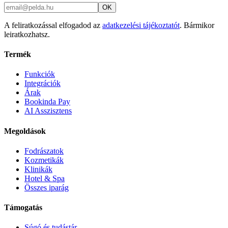
OK
A feliratkozással elfogadod az
adatkezelési tájékoztatót
. Bármikor
leiratkozhatsz.
Termék
Funkciók
Integrációk
Árak
Bookinda Pay
AI Asszisztens
Megoldások
Fodrászatok
Kozmetikák
Klinikák
Hotel & Spa
Összes iparág
Támogatás
Súgó és tudástár