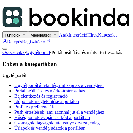
Árak
Integráció
Hírek
Kapcsolat
Funkciók
Megoldások
Belépés
Regisztráció
Összes cikk
›
Ügyfélportál
›
Portál beállítása és márka-testreszabás
Ebben a kategóriában
Ügyfélportál
Ügyfélportál áttekintés, mit kapnak a vendégeid
Portál beállítása és márka-testreszabás
Bejelentkezés és regisztráció
Időpontok megtekintése a portálon
Profil és preferenciák
Push-értesítések, ami azonnal jut el a vendéghez
Hűségpontok és ajánlási kód a portálban
Csomagok, tagságok, utalványok és egyenleg
Űrlapok és vendég-adatok a portálban