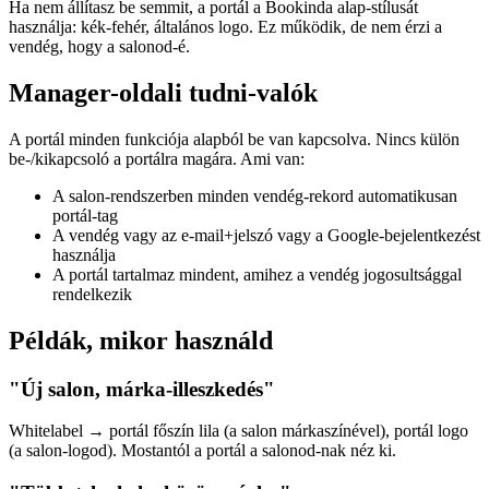
Ha nem állítasz be semmit, a portál a Bookinda alap-stílusát
használja: kék-fehér, általános logo. Ez működik, de nem érzi a
vendég, hogy a salonod-é.
Manager-oldali tudni-valók
A portál minden funkciója alapból be van kapcsolva. Nincs külön
be-/kikapcsoló a portálra magára. Ami van:
A salon-rendszerben minden vendég-rekord automatikusan
portál-tag
A vendég vagy az e-mail+jelszó vagy a Google-bejelentkezést
használja
A portál tartalmaz mindent, amihez a vendég jogosultsággal
rendelkezik
Példák, mikor használd
"Új salon, márka-illeszkedés"
Whitelabel → portál főszín lila (a salon márkaszínével), portál logo
(a salon-logod). Mostantól a portál a salonod-nak néz ki.