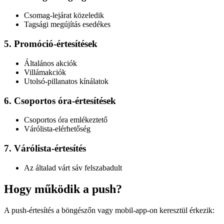
Csomag-lejárat közeledik
Tagsági megújítás esedékes
5. Promóció-értesítések
Általános akciók
Villámakciók
Utolsó-pillanatos kínálatok
6. Csoportos óra-értesítések
Csoportos óra emlékeztető
Várólista-elérhetőség
7. Várólista-értesítés
Az általad várt sáv felszabadult
Hogy működik a push?
A push-értesítés a böngészőn vagy mobil-app-on keresztül érkezik: