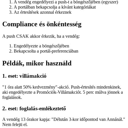
A vendég engedélyezi a push-t a böngészőjében (egyszer)
A portálban bekapcsolja a kívánt kategóriákat
Az értesítések azonnal érkeznek
Compliance és önkéntesség
A push CSAK akkor érkezik, ha a vendég:
Engedélyezte a böngészőjében
Bekapcsolta a portál-preferenciában
Példák, mikor használd
1. eset: villámakció
"1 óra alatt 50% kedvezmény"-akció. Push-értesítés mindenkinek,
aki engedélyezte a Promóciók-Villámakciót. 5 perc múlva jönnek a
foglalások.
2. eset: foglalás-emlékeztető
A vendég 13 órakor kapja: "Délután 3-kor időpontod van Annánál."
Nem felejti el.