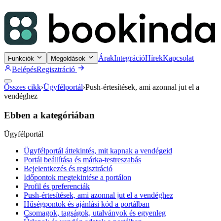
Árak
Integráció
Hírek
Kapcsolat
Funkciók
Megoldások
Belépés
Regisztráció
Összes cikk
›
Ügyfélportál
›
Push-értesítések, ami azonnal jut el a
vendéghez
Ebben a kategóriában
Ügyfélportál
Ügyfélportál áttekintés, mit kapnak a vendégeid
Portál beállítása és márka-testreszabás
Bejelentkezés és regisztráció
Időpontok megtekintése a portálon
Profil és preferenciák
Push-értesítések, ami azonnal jut el a vendéghez
Hűségpontok és ajánlási kód a portálban
Csomagok, tagságok, utalványok és egyenleg