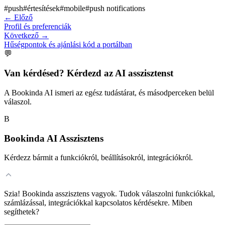
#
push
#
értesítések
#
mobile
#
push notifications
←
Előző
Profil és preferenciák
Következő
→
Hűségpontok és ajánlási kód a portálban
💬
Van kérdésed? Kérdezd az AI asszisztenst
A Bookinda AI ismeri az egész tudástárat, és másodperceken belül
válaszol.
B
Bookinda AI Asszisztens
Kérdezz bármit a funkciókról, beállításokról, integrációkról.
Szia! Bookinda asszisztens vagyok. Tudok válaszolni funkciókkal,
számlázással, integrációkkal kapcsolatos kérdésekre. Miben
segíthetek?