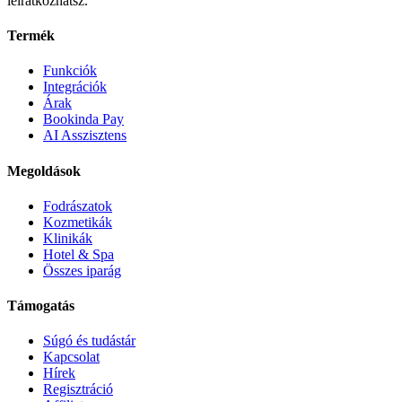
leiratkozhatsz.
Termék
Funkciók
Integrációk
Árak
Bookinda Pay
AI Asszisztens
Megoldások
Fodrászatok
Kozmetikák
Klinikák
Hotel & Spa
Összes iparág
Támogatás
Súgó és tudástár
Kapcsolat
Hírek
Regisztráció