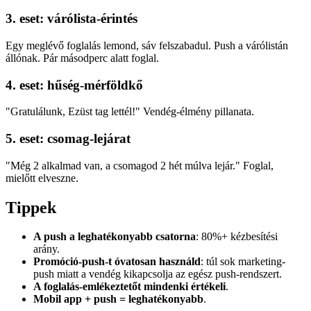
3. eset: várólista-érintés
Egy meglévő foglalás lemond, sáv felszabadul. Push a várólistán
állónak. Pár másodperc alatt foglal.
4. eset: hűség-mérföldkő
"Gratulálunk, Ezüst tag lettél!" Vendég-élmény pillanata.
5. eset: csomag-lejárat
"Még 2 alkalmad van, a csomagod 2 hét múlva lejár." Foglal,
mielőtt elveszne.
Tippek
A push a leghatékonyabb csatorna
: 80%+ kézbesítési
arány.
Promóció-push-t óvatosan használd
: túl sok marketing-
push miatt a vendég kikapcsolja az egész push-rendszert.
A foglalás-emlékeztetőt mindenki értékeli
.
Mobil app + push = leghatékonyabb
.