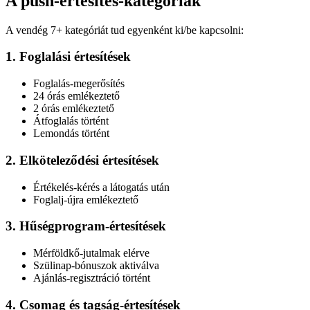
A push-értesítés-kategóriák
A vendég 7+ kategóriát tud egyenként ki/be kapcsolni:
1. Foglalási értesítések
Foglalás-megerősítés
24 órás emlékeztető
2 órás emlékeztető
Átfoglalás történt
Lemondás történt
2. Elköteleződési értesítések
Értékelés-kérés a látogatás után
Foglalj-újra emlékeztető
3. Hűségprogram-értesítések
Mérföldkő-jutalmak elérve
Szülinap-bónuszok aktiválva
Ajánlás-regisztráció történt
4. Csomag és tagság-értesítések