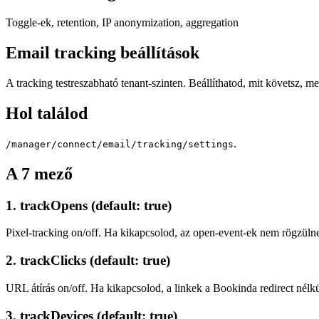
Toggle-ek, retention, IP anonymization, aggregation
Email tracking beállítások
A tracking testreszabható tenant-szinten. Beállíthatod, mit követsz, m
Hol találod
.
/manager/connect/email/tracking/settings
A 7 mező
1. trackOpens (default: true)
Pixel-tracking on/off. Ha kikapcsolod, az open-event-ek nem rögzüln
2. trackClicks (default: true)
URL átírás on/off. Ha kikapcsolod, a linkek a Bookinda redirect nél
3. trackDevices (default: true)