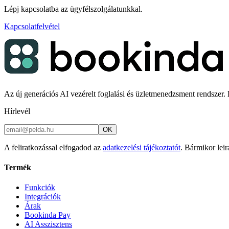
Lépj kapcsolatba az ügyfélszolgálatunkkal.
Kapcsolatfelvétel
Az új generációs AI vezérelt foglalási és üzletmenedzsment rendszer. K
Hírlevél
OK
A feliratkozással elfogadod az
adatkezelési tájékoztatót
. Bármikor leir
Termék
Funkciók
Integrációk
Árak
Bookinda Pay
AI Asszisztens