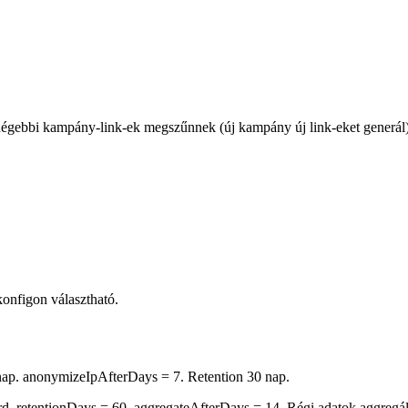
. Régebbi kampány-link-ek megszűnnek (új kampány új link-eket generál)
onfigon választható.
 nap. anonymizeIpAfterDays = 7. Retention 30 nap.
rd. retentionDays = 60, aggregateAfterDays = 14. Régi adatok aggregá