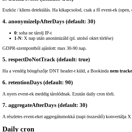
Eszköz / kliens detektálás. Ha kikapcsolod, csak a fő event-ek (open, c
4. anonymizeIpAfterDays (default: 30)
0
: soha ne tárolj IP-t
1-N
: X nap után anonimizáld (pl. utolsó oktet törlése)
GDPR-szempontból ajánlott: max 30-90 nap.
5. respectDoNotTrack (default: true)
Ha a vendég böngészője DNT header-t küld, a Bookinda
nem tracke
6. retentionDays (default: 90)
A nyers event-ek meddig tárolódnak. Ezután daily cron törli.
7. aggregateAfterDays (default: 30)
A részletes event-eket aggregátumokká (napi összesítő) konvertálja X 
Daily cron