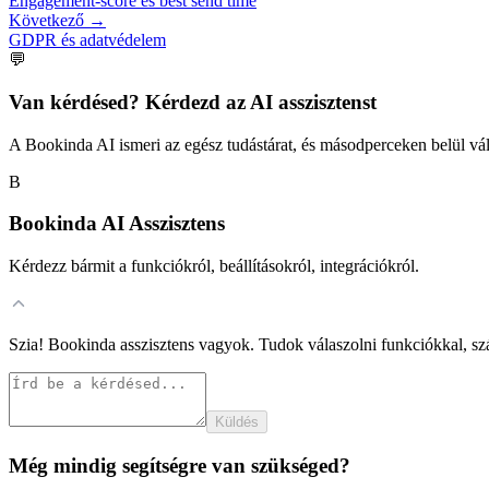
Engagement-score és best send time
Következő
→
GDPR és adatvédelem
💬
Van kérdésed? Kérdezd az AI asszisztenst
A Bookinda AI ismeri az egész tudástárat, és másodperceken belül vál
B
Bookinda AI Asszisztens
Kérdezz bármit a funkciókról, beállításokról, integrációkról.
Szia! Bookinda asszisztens vagyok. Tudok válaszolni funkciókkal, szá
Küldés
Még mindig segítségre van szükséged?