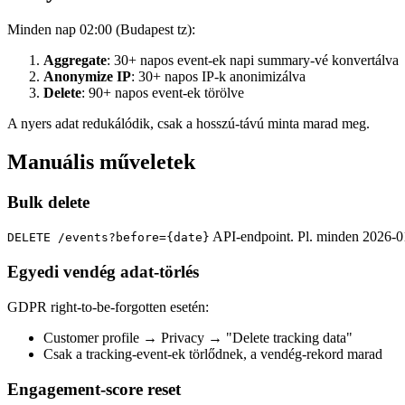
Minden nap 02:00 (Budapest tz):
Aggregate
: 30+ napos event-ek napi summary-vé konvertálva
Anonymize IP
: 30+ napos IP-k anonimizálva
Delete
: 90+ napos event-ek törölve
A nyers adat redukálódik, csak a hosszú-távú minta marad meg.
Manuális műveletek
Bulk delete
API-endpoint. Pl. minden 2026-01-
DELETE /events?before={date}
Egyedi vendég adat-törlés
GDPR right-to-be-forgotten esetén:
Customer profile → Privacy → "Delete tracking data"
Csak a tracking-event-ek törlődnek, a vendég-rekord marad
Engagement-score reset