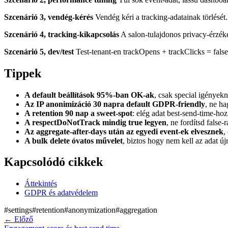
Szcenárió 3, vendég-kérés
Vendég kéri a tracking-adatainak törlését
Szcenárió 4, tracking-kikapcsolás
A salon-tulajdonos privacy-érzéke
Szcenárió 5, dev/test
Test-tenant-en trackOpens + trackClicks = false
Tippek
A default beállítások 95%-ban OK-ak
, csak special igényekn
Az IP anonimizáció 30 napra default GDPR-friendly
, ne ha
A retention 90 nap a sweet-spot
: elég adat best-send-time-hoz
A respectDoNotTrack mindig true legyen
, ne fordítsd false
Az aggregate-after-days után az egyedi event-ek elvesznek
,
A bulk delete óvatos művelet
, biztos hogy nem kell az adat új
Kapcsolódó cikkek
Áttekintés
GDPR és adatvédelem
#
settings
#
retention
#
anonymization
#
aggregation
←
Előző