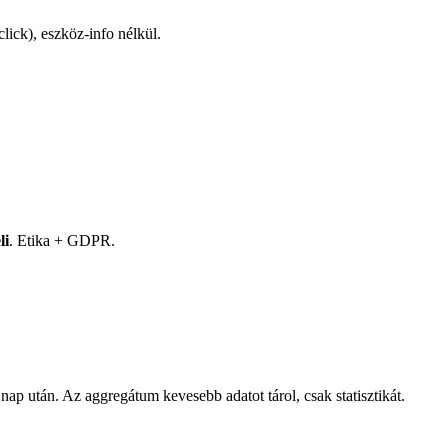
lick), eszköz-info nélkül.
li
. Etika + GDPR.
nap után. Az aggregátum kevesebb adatot tárol, csak statisztikát.