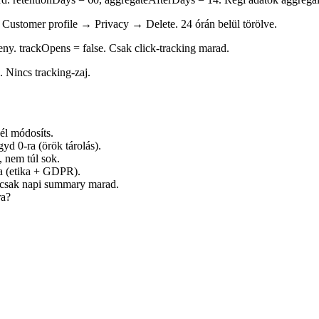
. Customer profile → Privacy → Delete. 24 órán belül törölve.
ny. trackOpens = false. Csak click-tracking marad.
. Nincs tracking-zaj.
él módosíts.
gyd 0-ra (örök tárolás).
, nem túl sok.
-ra (etika + GDPR).
 csak napi summary marad.
ra?