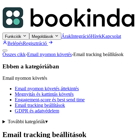
Árak
Integráció
Hírek
Kapcsolat
Funkciók
Megoldások
Belépés
Regisztráció
Összes cikk
›
Email nyomon követés
›
Email tracking beállítások
Ebben a kategóriában
Email nyomon követés
Email nyomon követés áttekintés
Megnyitás és kattintás követés
Engagement-score és best send time
Email tracking beállítások
GDPR és adatvédelem
További kategóriák
▾
Email tracking beállítások