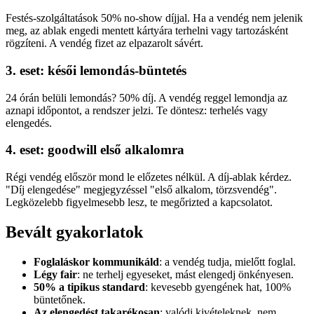
Festés-szolgáltatások 50% no-show díjjal. Ha a vendég nem jelenik
meg, az ablak engedi mentett kártyára terhelni vagy tartozásként
rögzíteni. A vendég fizet az elpazarolt sávért.
3. eset: késői lemondás-büntetés
24 órán belüli lemondás? 50% díj. A vendég reggel lemondja az
aznapi időpontot, a rendszer jelzi. Te döntesz: terhelés vagy
elengedés.
4. eset: goodwill első alkalomra
Régi vendég először mond le előzetes nélkül. A díj-ablak kérdez.
"Díj elengedése" megjegyzéssel "első alkalom, törzsvendég".
Legközelebb figyelmesebb lesz, te megőrizted a kapcsolatot.
Bevált gyakorlatok
Foglaláskor kommunikáld
: a vendég tudja, mielőtt foglal.
Légy fair
: ne terhelj egyeseket, mást elengedj önkényesen.
50% a tipikus standard
: kevesebb gyengének hat, 100%
büntetőnek.
Az elengedést takarékosan
: valódi kivételeknek, nem