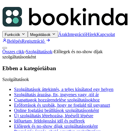
Árak
Integráció
Hírek
Kapcsolat
Funkciók
Megoldások
Belépés
Regisztráció
Összes cikk
›
Szolgáltatások
›
Előlegek és no-show díjak
szolgáltatásonként
Ebben a kategóriában
Szolgáltatások
Szolgáltatások áttekintés, a teljes kínálatod egy helyen
Szolgáltatás árazása, fix, ingyenes vagy -tól ár
Csapattagok hozzárendelése szolgáltatásokhoz
Erőforrások és szobák, hogy ne foglald túl ugyanazt
Online foglalási beállítások szolgáltatásonként
Új szolgáltatás létrehozása, lépésről lépésre
Időtartam, feldolgozási idő és pufferek
Előlegek és no-show díjak szolgáltatásonként