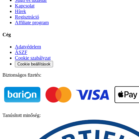
Súgó és tudástár
Kapcsolat
Hírek
Regisztráció
Affiliate program
Cég
Adatvédelem
ÁSZF
Cookie szabályzat
Cookie beállítások
Biztonságos fizetés:
Tanúsított minőség: