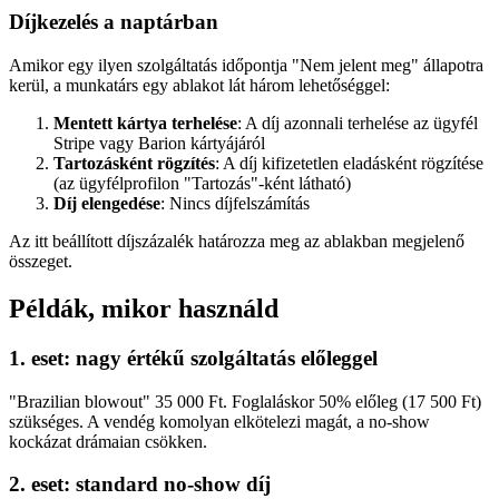
Díjkezelés a naptárban
Amikor egy ilyen szolgáltatás időpontja "Nem jelent meg" állapotra
kerül, a munkatárs egy ablakot lát három lehetőséggel:
Mentett kártya terhelése
: A díj azonnali terhelése az ügyfél
Stripe vagy Barion kártyájáról
Tartozásként rögzítés
: A díj kifizetetlen eladásként rögzítése
(az ügyfélprofilon "Tartozás"-ként látható)
Díj elengedése
: Nincs díjfelszámítás
Az itt beállított díjszázalék határozza meg az ablakban megjelenő
összeget.
Példák, mikor használd
1. eset: nagy értékű szolgáltatás előleggel
"Brazilian blowout" 35 000 Ft. Foglaláskor 50% előleg (17 500 Ft)
szükséges. A vendég komolyan elkötelezi magát, a no-show
kockázat drámaian csökken.
2. eset: standard no-show díj