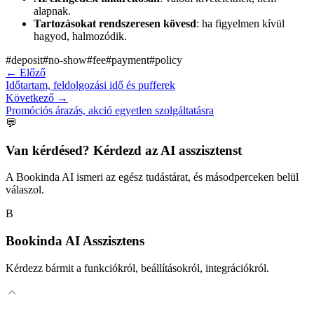
alapnak.
Tartozásokat rendszeresen kövesd
: ha figyelmen kívül
hagyod, halmozódik.
#
deposit
#
no-show
#
fee
#
payment
#
policy
←
Előző
Időtartam, feldolgozási idő és pufferek
Következő
→
Promóciós árazás, akció egyetlen szolgáltatásra
💬
Van kérdésed? Kérdezd az AI asszisztenst
A Bookinda AI ismeri az egész tudástárat, és másodperceken belül
válaszol.
B
Bookinda AI Asszisztens
Kérdezz bármit a funkciókról, beállításokról, integrációkról.