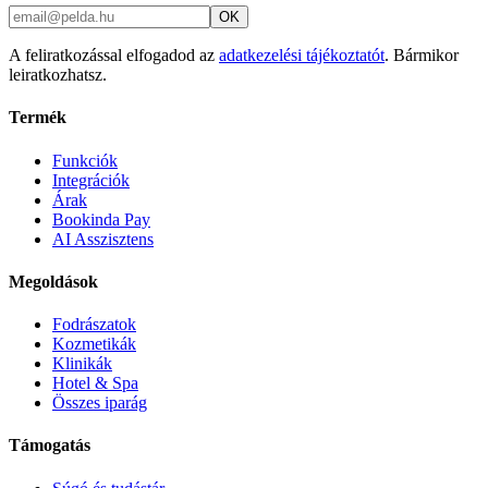
OK
A feliratkozással elfogadod az
adatkezelési tájékoztatót
. Bármikor
leiratkozhatsz.
Termék
Funkciók
Integrációk
Árak
Bookinda Pay
AI Asszisztens
Megoldások
Fodrászatok
Kozmetikák
Klinikák
Hotel & Spa
Összes iparág
Támogatás