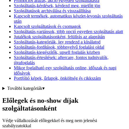
Promóciós árazás, akció egyetlen szolgáltatásra
Szolgáltatás-kérdések, kérdezd meg, mielőtt jön
Szolgáltatások archiválása és visszaállítása
Kapcsolt termékek, automatikus készlet-levonás szolgáltatás
után
Kapcsolt szolgáltatások és csomagok
Szolgáltatás-variánsok, több opció egyetlen szolgáltatás alatt
Jutalékok szolgáltatásonként, felülírás az alaprátán
Szolgáltatás-kategóriák, így rendezd a kínálatod
Szolgáltatás-fordítások, többnyelvű foglalási oldal
Szolgáltatás-kiegészítők, upsell foglalás közben
Szolgáltatás-értesítések: aftercare, fontos tudnivalók,
újrafoglalás
Mikor foglalható egy szolgáltatás online, időszak és napi
idősávok
Portfólió képek, űrlapok, önköltség és cikkszám
További kategóriák
▾
Előlegek és no-show díjak
szolgáltatásonként
Védje vállalkozását előlegekkel és meg nem jelenési
szabályzatokkal