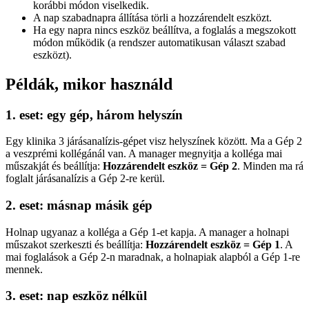
korábbi módon viselkedik.
A nap szabadnapra állítása törli a hozzárendelt eszközt.
Ha egy napra nincs eszköz beállítva, a foglalás a megszokott
módon működik (a rendszer automatikusan választ szabad
eszközt).
Példák, mikor használd
1. eset: egy gép, három helyszín
Egy klinika 3 járásanalízis-gépet visz helyszínek között. Ma a Gép 2
a veszprémi kollégánál van. A manager megnyitja a kolléga mai
műszakját és beállítja:
Hozzárendelt eszköz = Gép 2
. Minden ma rá
foglalt járásanalízis a Gép 2-re kerül.
2. eset: másnap másik gép
Holnap ugyanaz a kolléga a Gép 1-et kapja. A manager a holnapi
műszakot szerkeszti és beállítja:
Hozzárendelt eszköz = Gép 1
. A
mai foglalások a Gép 2-n maradnak, a holnapiak alapból a Gép 1-re
mennek.
3. eset: nap eszköz nélkül