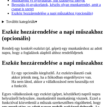
Munkarend vs nyitvatartás, mit szabályoz melyik
Beosztás-jó-gyakorlatok, készíts olyan munkarendet, amit a
csapat is szeret
Eszköz hozzárendelése a napi műszakhoz (opcionális)
További kategóriák
▾
Eszköz hozzárendelése a napi műszakhoz
(opcionális)
Rendelj egy konkrét eszközt (pl. gépet) egy munkatárshoz az adott
napra, hogy a foglalások alapból ahhoz rendelődjenek
Eszköz hozzárendelése a napi műszakhoz
Ez egy opcionális kiegészítő. Az eszközválasztó csak
akkor jelenik meg, ha a fiókodban engedélyezve van.
Ha nem látod, akkor a vállalkozásod nem használja ezt
a funkciót.
Egyes vállalkozások egy eszközt (gépet, készüléket) napról napra
helyszínről helyszínre, munkatárstól munkatársig visznek. Ezzel a
funkcióval közvetlenül a műszak-szerkesztőben rögzítheted, hogy
egy munkatárs az adott napon melyik eszközzel dolgozik
. Az