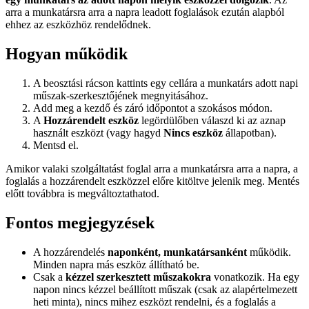
arra a munkatársra arra a napra leadott foglalások ezután alapból
ehhez az eszközhöz rendelődnek.
Hogyan működik
A beosztási rácson kattints egy cellára a munkatárs adott napi
műszak-szerkesztőjének megnyitásához.
Add meg a kezdő és záró időpontot a szokásos módon.
A
Hozzárendelt eszköz
legördülőben válaszd ki az aznap
használt eszközt (vagy hagyd
Nincs eszköz
állapotban).
Mentsd el.
Amikor valaki szolgáltatást foglal arra a munkatársra arra a napra, a
foglalás a hozzárendelt eszközzel előre kitöltve jelenik meg. Mentés
előtt továbbra is megváltoztathatod.
Fontos megjegyzések
A hozzárendelés
naponként, munkatársanként
működik.
Minden napra más eszköz állítható be.
Csak a
kézzel szerkesztett műszakokra
vonatkozik. Ha egy
napon nincs kézzel beállított műszak (csak az alapértelmezett
heti minta), nincs mihez eszközt rendelni, és a foglalás a