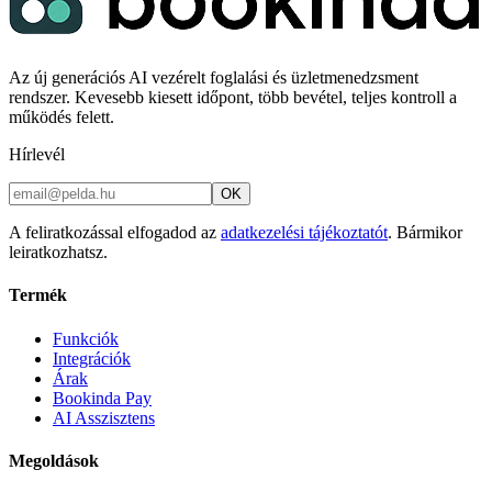
Az új generációs AI vezérelt foglalási és üzletmenedzsment
rendszer. Kevesebb kiesett időpont, több bevétel, teljes kontroll a
működés felett.
Hírlevél
OK
A feliratkozással elfogadod az
adatkezelési tájékoztatót
. Bármikor
leiratkozhatsz.
Termék
Funkciók
Integrációk
Árak
Bookinda Pay
AI Asszisztens
Megoldások