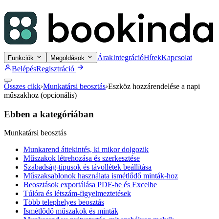
Árak
Integráció
Hírek
Kapcsolat
Funkciók
Megoldások
Belépés
Regisztráció
Összes cikk
›
Munkatársi beosztás
›
Eszköz hozzárendelése a napi
műszakhoz (opcionális)
Ebben a kategóriában
Munkatársi beosztás
Munkarend áttekintés, ki mikor dolgozik
Műszakok létrehozása és szerkesztése
Szabadság-típusok és távollétek beállítása
Műszaksablonok használata ismétlődő minták-hoz
Beosztások exportálása PDF-be és Excelbe
Túlóra és létszám-figyelmeztetések
Több telephelyes beosztás
Ismétlődő műszakok és minták