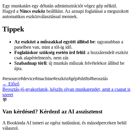
Egy munkatárs egy délután adminisztrációt végez gép nélkül.
Hagyd a
Nincs eszköz
beállítást. Az aznapi foglalásai a megszokott
automatikus eszközválasztással mennek.
Tippek
Az eszközt a műszakkal együtt állítsd be
: ugyanabban a
panelben van, mint a tól-ig idő.
Foglaláskor szükség esetén írd felül
: a hozzárendelt eszköz
csak alapértelmezés, nem zár.
Szabadnap törli
: új munkás műszak felvételekor állítsd be
újra.
#
resource
#
device
#
machine
#
eszköz
#
gép
#
shifts
#
beosztás
←
Előző
Beosztás-jó-gyakorlatok, készíts olyan munkarendet, amit a csapat is
szeret
💬
Van kérdésed? Kérdezd az AI asszisztenst
A Bookinda AI ismeri az egész tudástárat, és másodperceken belül
válaszol.