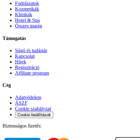
Fodrászatok
Kozmetikák
Klinikák
Hotel & Spa
Összes iparág
Támogatás
Súgó és tudástár
Kapcsolat
Hírek
Regisztráció
Affiliate program
Cég
Adatvédelem
ÁSZF
Cookie szabályzat
Cookie beállítások
Biztonságos fizetés: