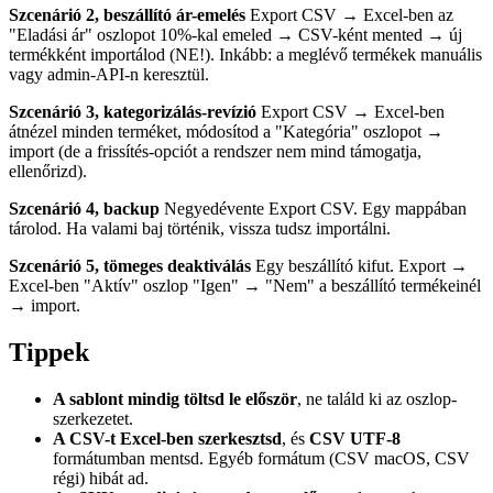
Szcenárió 2, beszállító ár-emelés
Export CSV → Excel-ben az
"Eladási ár" oszlopot 10%-kal emeled → CSV-ként mented → új
termékként importálod (NE!). Inkább: a meglévő termékek manuális
vagy admin-API-n keresztül.
Szcenárió 3, kategorizálás-revízió
Export CSV → Excel-ben
átnézel minden terméket, módosítod a "Kategória" oszlopot →
import (de a frissítés-opciót a rendszer nem mind támogatja,
ellenőrizd).
Szcenárió 4, backup
Negyedévente Export CSV. Egy mappában
tárolod. Ha valami baj történik, vissza tudsz importálni.
Szcenárió 5, tömeges deaktiválás
Egy beszállító kifut. Export →
Excel-ben "Aktív" oszlop "Igen" → "Nem" a beszállító termékeinél
→ import.
Tippek
A sablont mindig töltsd le először
, ne találd ki az oszlop-
szerkezetet.
A CSV-t Excel-ben szerkesztsd
, és
CSV UTF-8
formátumban mentsd. Egyéb formátum (CSV macOS, CSV
régi) hibát ad.