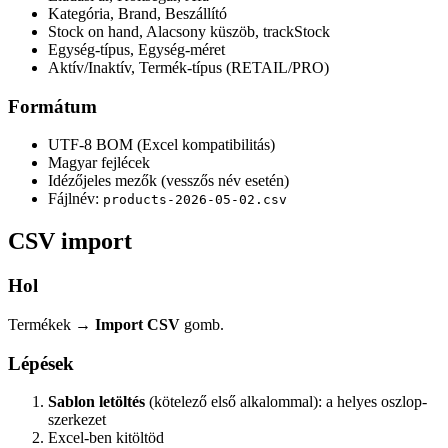
Kategória, Brand, Beszállító
Stock on hand, Alacsony küszöb, trackStock
Egység-típus, Egység-méret
Aktív/Inaktív, Termék-típus (RETAIL/PRO)
Formátum
UTF-8 BOM (Excel kompatibilitás)
Magyar fejlécek
Idézőjeles mezők (vesszős név esetén)
Fájlnév:
products-2026-05-02.csv
CSV import
Hol
Termékek →
Import CSV
gomb.
Lépések
Sablon letöltés
(kötelező első alkalommal): a helyes oszlop-
szerkezet
Excel-ben kitöltöd