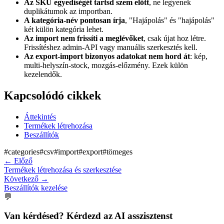
Az SKU egyediségét tartsd szem előtt
, ne legyenek
duplikátumok az importban.
A kategória-név pontosan írja
, "Hajápolás" és "hajápolás"
két külön kategória lehet.
Az import nem frissíti a meglévőket
, csak újat hoz létre.
Frissítéshez admin-API vagy manuális szerkesztés kell.
Az export-import bizonyos adatokat nem hord át
: kép,
multi-helyszín-stock, mozgás-előzmény. Ezek külön
kezelendők.
Kapcsolódó cikkek
Áttekintés
Termékek létrehozása
Beszállítók
#
categories
#
csv
#
import
#
export
#
tömeges
←
Előző
Termékek létrehozása és szerkesztése
Következő
→
Beszállítók kezelése
💬
Van kérdésed? Kérdezd az AI asszisztenst