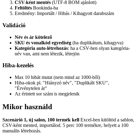
CSV-ként mentés
(UTF-8 BOM ajánlott)
Feltöltés
Bookinda-ba
Eredmény: Importált / Hibás / Kihagyott darabszám
Validáció
Név és ár kötelező
SKU és vonalkód egyediség
(ha duplikátum, kihagyva)
Kategória auto-létrehozás
: ha a CSV-ben olyan kategória-
név van, ami nem létezik, létrejön
Hiba-kezelés
Max 10 hibát mutat (nem mind az 1000-ből)
Hiba-okok pl. "Hiányzó név", "Duplikált SKU",
"Érvénytelen ár"
Az érintett sor szám is megjelenik
Mikor használd
Szcenárió 1, új salon, 100 termék kell
Excel-ben kitöltöd a sablon,
CSV-ként mented, importálod. 5 perc 100 termékre, helyett a 100
manuális létrehozás.