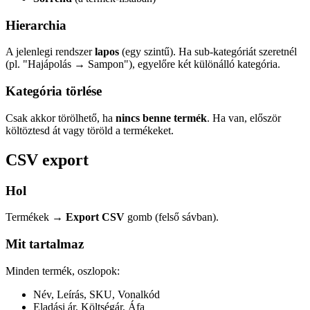
Hierarchia
A jelenlegi rendszer
lapos
(egy szintű). Ha sub-kategóriát szeretnél
(pl. "Hajápolás → Sampon"), egyelőre két különálló kategória.
Kategória törlése
Csak akkor törölhető, ha
nincs benne termék
. Ha van, először
költöztesd át vagy töröld a termékeket.
CSV export
Hol
Termékek →
Export CSV
gomb (felső sávban).
Mit tartalmaz
Minden termék, oszlopok:
Név, Leírás, SKU, Vonalkód
Eladási ár, Költségár, Áfa