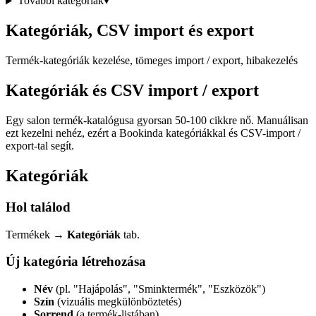
További kategóriák
▾
Kategóriák, CSV import és export
Termék-kategóriák kezelése, tömeges import / export, hibakezelés
Kategóriák és CSV import / export
Egy salon termék-katalógusa gyorsan 50-100 cikkre nő. Manuálisan
ezt kezelni nehéz, ezért a Bookinda kategóriákkal és CSV-import /
export-tal segít.
Kategóriák
Hol találod
Termékek →
Kategóriák
tab.
Új kategória létrehozása
Név
(pl. "Hajápolás", "Sminktermék", "Eszközök")
Szín
(vizuális megkülönböztetés)
Sorrend
(a termék-listában)