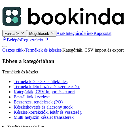
Árak
Integráció
Hírek
Kapcsolat
Funkciók
Megoldások
Belépés
Regisztráció
Összes cikk
›
Termékek és készlet
›
Kategóriák, CSV import és export
Ebben a kategóriában
Termékek és készlet
Termékek és készlet áttekintés
Termékek létrehozása és szerkesztése
Kategóriák, CSV import és export
Beszállítók kezelése
Beszerzési rendelések (PO)
Készletkövetés és alacsony stock
Készlet-korrekciók, leltár és veszteség
Multi-helyszín készlet-transzferek