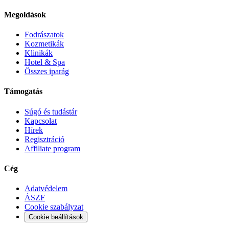
Megoldások
Fodrászatok
Kozmetikák
Klinikák
Hotel & Spa
Összes iparág
Támogatás
Súgó és tudástár
Kapcsolat
Hírek
Regisztráció
Affiliate program
Cég
Adatvédelem
ÁSZF
Cookie szabályzat
Cookie beállítások