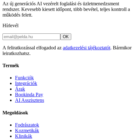
Az új generációs AI vezérelt foglalási és üzletmenedzsment
rendszer. Kevesebb kiesett időpont, több bevétel, teljes kontroll a
működés felett.
Hírlevél
OK
A feliratkozással elfogadod az
adatkezelési tájékoztatót
. Bármikor
leiratkozhatsz.
Termék
Funkciók
Integrációk
Árak
Bookinda Pay
AI Asszisztens
Megoldások
Fodrászatok
Kozmetikák
Klinikák