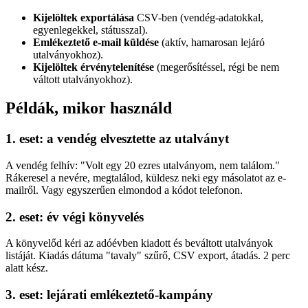
Kijelöltek exportálása
CSV-ben (vendég-adatokkal,
egyenlegekkel, státusszal).
Emlékeztető e-mail küldése
(aktív, hamarosan lejáró
utalványokhoz).
Kijelöltek érvénytelenítése
(megerősítéssel, régi be nem
váltott utalványokhoz).
Példák, mikor használd
1. eset: a vendég elvesztette az utalványt
A vendég felhív: "Volt egy 20 ezres utalványom, nem találom."
Rákeresel a nevére, megtalálod, küldesz neki egy másolatot az e-
mailről. Vagy egyszerűen elmondod a kódot telefonon.
2. eset: év végi könyvelés
A könyvelőd kéri az adóévben kiadott és beváltott utalványok
listáját. Kiadás dátuma "tavaly" szűrő, CSV export, átadás. 2 perc
alatt kész.
3. eset: lejárati emlékeztető-kampány