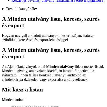
Részleges beváltás, utalvány felhasználása több látogatáson át
További kategóriák
▾
A Minden utalvány lista, keresés, szűrés
és export
Hogyan navigálj a kiadott utalványok mester-listáján, státusz-
szűrőkkel, kereséssel és export-lehetőséggel
A Minden utalvány lista, keresés, szűrés
és export
Az Ajándékutalványok oldal
Minden utalvány
füle a mester-listád.
Minden utalvány, amit valaha kiadtál, itt látszik, függetlenül a
státuszától. Innen találsz konkrét utalványt, auditolod az
ajándékkártya-üzletedet, vagy exportálsz a könyvelésnek.
Mit látsz a listán
Minden sorban: