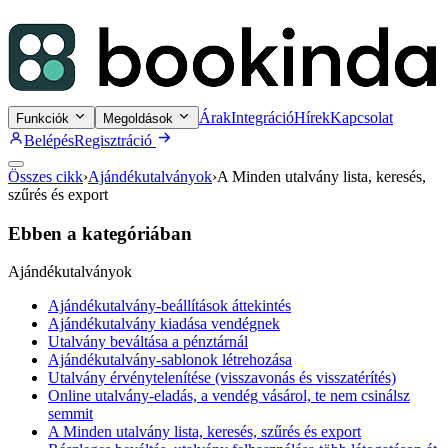
Árak
Integráció
Hírek
Kapcsolat
Funkciók
Megoldások
Belépés
Regisztráció
Összes cikk
›
Ajándékutalványok
›
A Minden utalvány lista, keresés,
szűrés és export
Ebben a kategóriában
Ajándékutalványok
Ajándékutalvány-beállítások áttekintés
Ajándékutalvány kiadása vendégnek
Utalvány beváltása a pénztárnál
Ajándékutalvány-sablonok létrehozása
Utalvány érvénytelenítése (visszavonás és visszatérítés)
Online utalvány-eladás, a vendég vásárol, te nem csinálsz
semmit
A Minden utalvány lista, keresés, szűrés és export