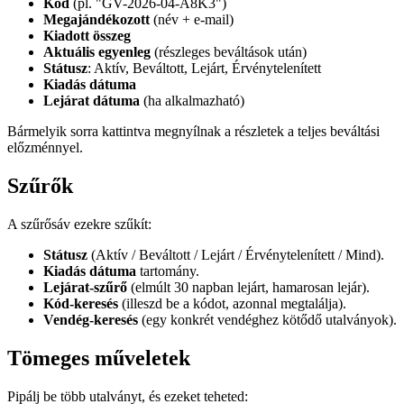
Kód
(pl. "GV-2026-04-A8K3")
Megajándékozott
(név + e-mail)
Kiadott összeg
Aktuális egyenleg
(részleges beváltások után)
Státusz
: Aktív, Beváltott, Lejárt, Érvénytelenített
Kiadás dátuma
Lejárat dátuma
(ha alkalmazható)
Bármelyik sorra kattintva megnyílnak a részletek a teljes beváltási
előzménnyel.
Szűrők
A szűrősáv ezekre szűkít:
Státusz
(Aktív / Beváltott / Lejárt / Érvénytelenített / Mind).
Kiadás dátuma
tartomány.
Lejárat-szűrő
(elmúlt 30 napban lejárt, hamarosan lejár).
Kód-keresés
(illeszd be a kódot, azonnal megtalálja).
Vendég-keresés
(egy konkrét vendéghez kötődő utalványok).
Tömeges műveletek
Pipálj be több utalványt, és ezeket teheted: