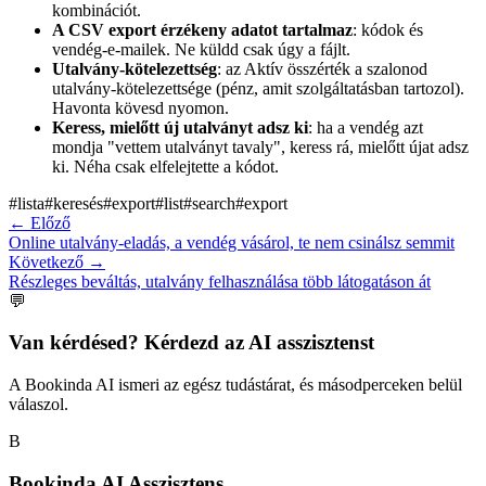
kombinációt.
A CSV export érzékeny adatot tartalmaz
: kódok és
vendég-e-mailek. Ne küldd csak úgy a fájlt.
Utalvány-kötelezettség
: az Aktív összérték a szalonod
utalvány-kötelezettsége (pénz, amit szolgáltatásban tartozol).
Havonta kövesd nyomon.
Keress, mielőtt új utalványt adsz ki
: ha a vendég azt
mondja "vettem utalványt tavaly", keress rá, mielőtt újat adsz
ki. Néha csak elfelejtette a kódot.
#
lista
#
keresés
#
export
#
list
#
search
#
export
←
Előző
Online utalvány-eladás, a vendég vásárol, te nem csinálsz semmit
Következő
→
Részleges beváltás, utalvány felhasználása több látogatáson át
💬
Van kérdésed? Kérdezd az AI asszisztenst
A Bookinda AI ismeri az egész tudástárat, és másodperceken belül
válaszol.
B
Bookinda AI Asszisztens