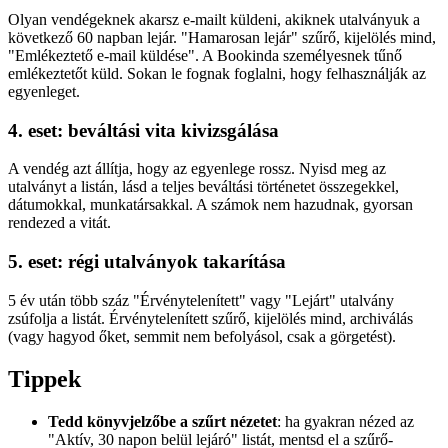
Olyan vendégeknek akarsz e-mailt küldeni, akiknek utalványuk a
következő 60 napban lejár. "Hamarosan lejár" szűrő, kijelölés mind,
"Emlékeztető e-mail küldése". A Bookinda személyesnek tűnő
emlékeztetőt küld. Sokan le fognak foglalni, hogy felhasználják az
egyenleget.
4. eset: beváltási vita kivizsgálása
A vendég azt állítja, hogy az egyenlege rossz. Nyisd meg az
utalványt a listán, lásd a teljes beváltási történetet összegekkel,
dátumokkal, munkatársakkal. A számok nem hazudnak, gyorsan
rendezed a vitát.
5. eset: régi utalványok takarítása
5 év után több száz "Érvénytelenített" vagy "Lejárt" utalvány
zsúfolja a listát. Érvénytelenített szűrő, kijelölés mind, archiválás
(vagy hagyod őket, semmit nem befolyásol, csak a görgetést).
Tippek
Tedd könyvjelzőbe a szűrt nézetet
: ha gyakran nézed az
"Aktív, 30 napon belül lejáró" listát, mentsd el a szűrő-