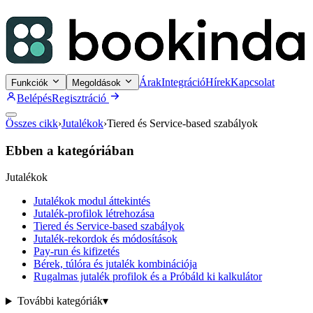
Árak
Integráció
Hírek
Kapcsolat
Funkciók
Megoldások
Belépés
Regisztráció
Összes cikk
›
Jutalékok
›
Tiered és Service-based szabályok
Ebben a kategóriában
Jutalékok
Jutalékok modul áttekintés
Jutalék-profilok létrehozása
Tiered és Service-based szabályok
Jutalék-rekordok és módosítások
Pay-run és kifizetés
Bérek, túlóra és jutalék kombinációja
Rugalmas jutalék profilok és a Próbáld ki kalkulátor
További kategóriák
▾