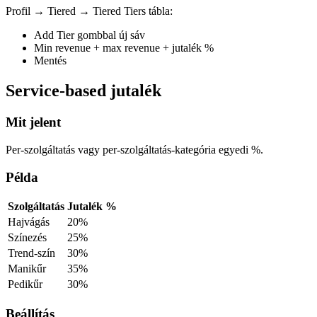
Profil → Tiered → Tiered Tiers tábla:
Add Tier gombbal új sáv
Min revenue + max revenue + jutalék %
Mentés
Service-based jutalék
Mit jelent
Per-szolgáltatás vagy per-szolgáltatás-kategória egyedi %.
Példa
Szolgáltatás
Jutalék %
Hajvágás
20%
Színezés
25%
Trend-szín
30%
Manikűr
35%
Pedikűr
30%
Beállítás