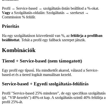
Profil → Service-based → szolgáltatás-listán beállítod a %-okat.
Vagy
a Szolgáltatás-oldalán: Szolgáltatás → szerkeszt →
Commission % felülír.
Prioritás
Ha egy szolgáltatáson közvetlenül van %, az
felülírja a profilban
beállítottat
. Tehát a profil egy fallback szerepet játszik.
Kombinációk
Tiered + Service-based (nem támogatott)
Egy profil egy típusú. Ha mindkettőt akarod, válaszd a Service-
based-et és a tiered logikát manuálisan kezeld.
Service-based + Egyedi szolgáltatás-felülírás
Profil "Service-based 25% mindenre", de egy specifikus szolgáltatás
(pl. "VIP-kezelés") 40%-ot kap. A szolgáltatás-szintű 40% felülírja a
profil 25%-át.