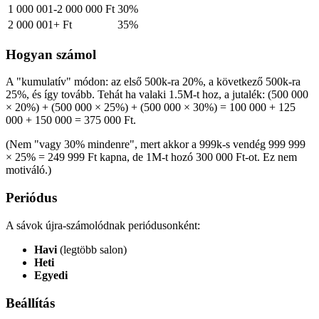
1 000 001-2 000 000 Ft
30%
2 000 001+ Ft
35%
Hogyan számol
A "kumulatív" módon: az első 500k-ra 20%, a következő 500k-ra
25%, és így tovább. Tehát ha valaki 1.5M-t hoz, a jutalék: (500 000
× 20%) + (500 000 × 25%) + (500 000 × 30%) = 100 000 + 125
000 + 150 000 = 375 000 Ft.
(Nem "vagy 30% mindenre", mert akkor a 999k-s vendég 999 999
× 25% = 249 999 Ft kapna, de 1M-t hozó 300 000 Ft-ot. Ez nem
motiváló.)
Periódus
A sávok újra-számolódnak periódusonként:
Havi
(legtöbb salon)
Heti
Egyedi
Beállítás