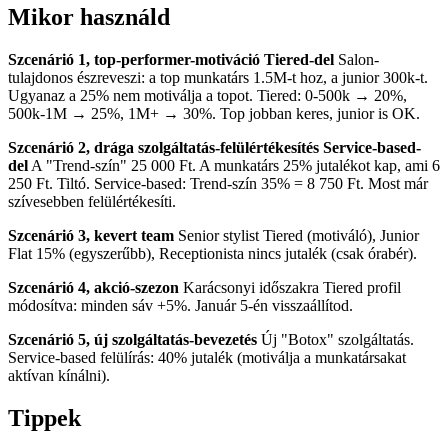
Mikor használd
Szcenárió 1, top-performer-motiváció Tiered-del
Salon-
tulajdonos észreveszi: a top munkatárs 1.5M-t hoz, a junior 300k-t.
Ugyanaz a 25% nem motiválja a topot. Tiered: 0-500k → 20%,
500k-1M → 25%, 1M+ → 30%. Top jobban keres, junior is OK.
Szcenárió 2, drága szolgáltatás-felülértékesítés Service-based-
del
A "Trend-szín" 25 000 Ft. A munkatárs 25% jutalékot kap, ami 6
250 Ft. Tiltó. Service-based: Trend-szín 35% = 8 750 Ft. Most már
szívesebben felülértékesíti.
Szcenárió 3, kevert team
Senior stylist Tiered (motiváló), Junior
Flat 15% (egyszerűbb), Receptionista nincs jutalék (csak órabér).
Szcenárió 4, akció-szezon
Karácsonyi időszakra Tiered profil
módosítva: minden sáv +5%. Január 5-én visszaállítod.
Szcenárió 5, új szolgáltatás-bevezetés
Új "Botox" szolgáltatás.
Service-based felülírás: 40% jutalék (motiválja a munkatársakat
aktívan kínálni).
Tippek