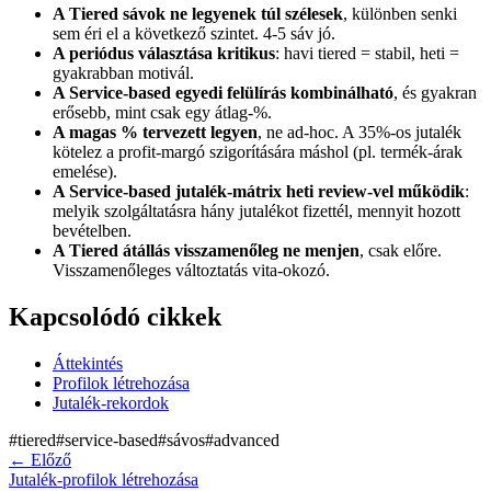
A Tiered sávok ne legyenek túl szélesek
, különben senki
sem éri el a következő szintet. 4-5 sáv jó.
A periódus választása kritikus
: havi tiered = stabil, heti =
gyakrabban motivál.
A Service-based egyedi felülírás kombinálható
, és gyakran
erősebb, mint csak egy átlag-%.
A magas % tervezett legyen
, ne ad-hoc. A 35%-os jutalék
kötelez a profit-margó szigorítására máshol (pl. termék-árak
emelése).
A Service-based jutalék-mátrix heti review-vel működik
:
melyik szolgáltatásra hány jutalékot fizettél, mennyit hozott
bevételben.
A Tiered átállás visszamenőleg ne menjen
, csak előre.
Visszamenőleges változtatás vita-okozó.
Kapcsolódó cikkek
Áttekintés
Profilok létrehozása
Jutalék-rekordok
#
tiered
#
service-based
#
sávos
#
advanced
←
Előző
Jutalék-profilok létrehozása