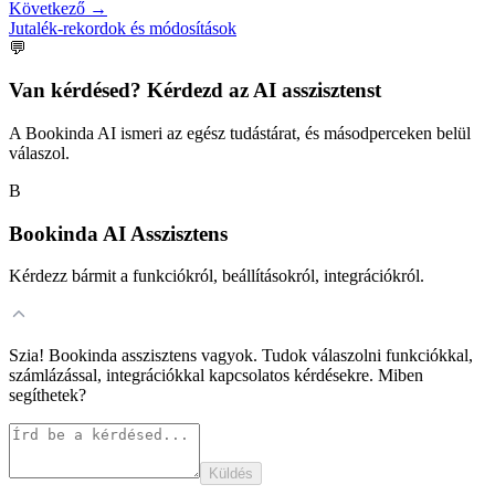
Következő
→
Jutalék-rekordok és módosítások
💬
Van kérdésed? Kérdezd az AI asszisztenst
A Bookinda AI ismeri az egész tudástárat, és másodperceken belül
válaszol.
B
Bookinda AI Asszisztens
Kérdezz bármit a funkciókról, beállításokról, integrációkról.
Szia! Bookinda asszisztens vagyok. Tudok válaszolni funkciókkal,
számlázással, integrációkkal kapcsolatos kérdésekre. Miben
segíthetek?
Küldés