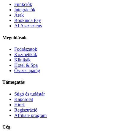
Funkciók
Integrációk
Árak
Bookinda Pay
AI Asszisztens
Megoldások
Fodrászatok
Kozmetikák
Klinikák
Hotel & Spa
Összes iparág
Támogatás
Súgó és tudástár
Kapcsolat
Hírek
Regisztráció
Affiliate program
Cég