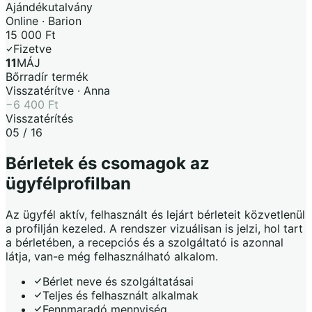
Ajándékutalvány
Online · Barion
15 000 Ft
Fizetve
11
MÁJ
Bőrradír termék
Visszatérítve · Anna
−6 400 Ft
Visszatérítés
05 / 16
Bérletek és csomagok az
ügyfélprofilban
Az ügyfél aktív, felhasznált és lejárt bérleteit közvetlenül
a profilján kezeled. A rendszer vizuálisan is jelzi, hol tart
a bérletében, a recepciós és a szolgáltató is azonnal
látja, van-e még felhasználható alkalom.
Bérlet neve és szolgáltatásai
Teljes és felhasznált alkalmak
Fennmaradó mennyiség