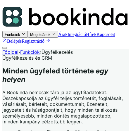
Árak
Integráció
Hírek
Kapcsolat
Funkciók
Megoldások
Belépés
Regisztráció
Főoldal
›
Funkciók
›
Ügyfélkezelés
Ügyfélkezelés és CRM
Minden ügyfeled története
egy
helyen
A Bookinda nemcsak tárolja az ügyféladatokat.
Összekapcsolja az ügyfél teljes történetét, foglalásait,
vásárlásait, bérleteit, dokumentumait, üzeneteit,
jegyzeteit és hűségpontjait, hogy minden találkozás
személyesebb, minden döntés megalapozottabb,
minden kampány célzottabb legyen.