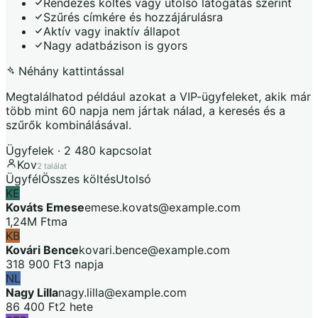
Rendezés költés vagy utolsó látogatás szerint
Szűrés címkére és hozzájárulásra
Aktív vagy inaktív állapot
Nagy adatbázison is gyors
Néhány kattintással
Megtalálhatod például azokat a VIP-ügyfeleket, akik már
több mint 60 napja nem jártak nálad, a keresés és a
szűrők kombinálásával.
Ügyfelek · 2 480 kapcsolat
Kov
2 találat
Ügyfél
Összes költés
Utolsó
KE
Kov
áts Emese
emese.kovats@example.com
1,24M Ft
ma
KB
Kov
ári Bence
kovari.bence@example.com
318 900 Ft
3 napja
NL
Nagy Lilla
nagy.lilla@example.com
86 400 Ft
2 hete