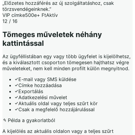
„Előzetes hozzáférés az új szolgáltatáshoz, csak
törzsvendégeinknek.”
VIP címke
500e+ Ft
Aktív
12 / 16
Tömeges műveletek néhány
kattintással
Az ügyféllistában egy vagy több ügyfelet is kijelölhetsz,
és a kiválasztott csoporton tömegesen hajthatsz végre
műveleteket, nem kell minden profilt külön megnyitnod.
E-mail vagy SMS küldése
Címke hozzáadása
Exportálás
Adatkezelési művelet
Aktuális oldal vagy teljes szűrt kör
Csak a megfelelő hozzájárulással
Példa a gyakorlatból
A kijelölés az aktuális oldalon vagy a teljes szűrt