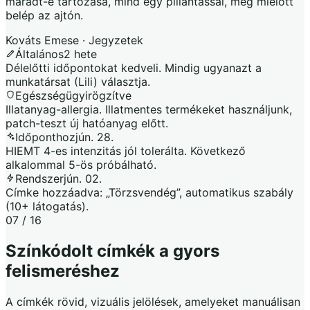
maradt-e tartozása, mind egy pillantással, még mielőtt
belép az ajtón.
Kováts Emese · Jegyzetek
Általános
2 hete
Délelőtti időpontokat kedveli. Mindig ugyanazt a
munkatársat (Lili) választja.
Egészségügyi
rögzítve
Illatanyag-allergia. Illatmentes termékeket használjunk,
patch-teszt új hatóanyag előtt.
Időponthoz
jún. 28.
HIEMT 4-es intenzitás jól tolerálta. Következő
alkalommal 5-ös próbálható.
Rendszer
jún. 02.
Címke hozzáadva: „Törzsvendég”, automatikus szabály
(10+ látogatás).
07 / 16
Színkódolt címkék a gyors
felismeréshez
A címkék rövid, vizuális jelölések, amelyeket manuálisan