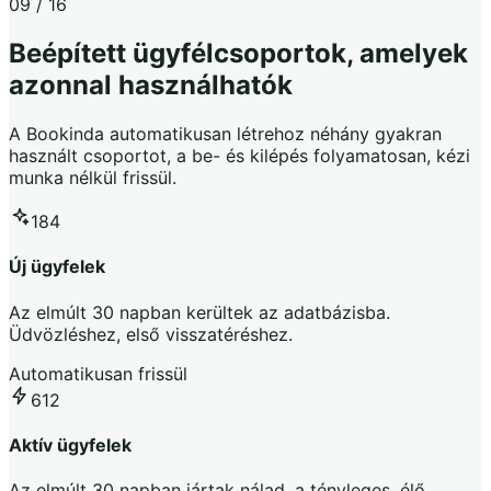
09 / 16
Beépített ügyfélcsoportok, amelyek
azonnal használhatók
A Bookinda automatikusan létrehoz néhány gyakran
használt csoportot, a be- és kilépés folyamatosan, kézi
munka nélkül frissül.
184
Új ügyfelek
Az elmúlt 30 napban kerültek az adatbázisba.
Üdvözléshez, első visszatéréshez.
Automatikusan frissül
612
Aktív ügyfelek
Az elmúlt 30 napban jártak nálad, a tényleges, élő