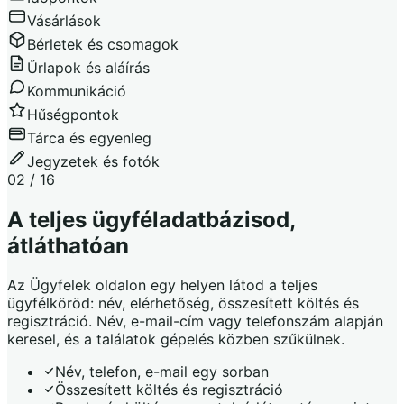
Vásárlások
Bérletek és csomagok
Űrlapok és aláírás
Kommunikáció
Hűségpontok
Tárca és egyenleg
Jegyzetek és fotók
02 / 16
A teljes ügyféladatbázisod,
átláthatóan
Az Ügyfelek oldalon egy helyen látod a teljes
ügyfélköröd: név, elérhetőség, összesített költés és
regisztráció. Név, e-mail-cím vagy telefonszám alapján
keresel, és a találatok gépelés közben szűkülnek.
Név, telefon, e-mail egy sorban
Összesített költés és regisztráció