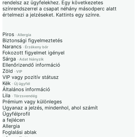
rendelsz az ügyfelekhez. Egy következetes
színrendszerrel a csapat néhány másodperc alatt
értelmezi a jelzéseket. Kattints egy színre.
Piros
·
Allergia
Biztonsági figyelmeztetés
Narancs
·
Érzékeny bőr
Fokozott figyelmet igényel
Sárga
·
Adat hiányzik
Ellenőrizendő információ
Zöld
·
VIP
VIP vagy pozitív státusz
Kék
·
Új ügyfél
Általános információ
Lila
·
Törzsvendég
Prémium vagy különleges
Ugyanaz a jelzés, mindenhol, ahol számít
Ügyfélprofil
a fejlécen
Allergia
Foglalási ablak