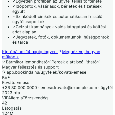
Egyetlen profilban az ügyfél teljes története
Időpontok, vásárlások, bérletek és fizetések
együtt
Színkódolt címkék és automatikusan frissülő
ügyfélcsoportok
Célzott kampányok valós látogatási és költési
adat alapján
Jegyzetek, fotók, dokumentumok, hűségpontok
és tárca
Kipróbálom 14 napig ingyen
Megnézem, hogyan
működik
Bármikor lemondható
Percek alatt beállítható
Magyar fejlesztés és support
app.bookinda.hu/ugyfelek/kovats-emese
KE
Kováts Emese
+36 30 000 0000 ·
emese.kovats@example.com
· ügyfél
2023 óta
VIP
Allergia
Törzsvendég
42
Látogatás
1,24M