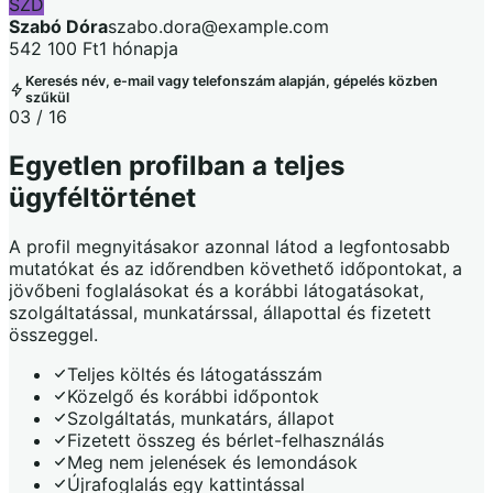
SZD
Szabó Dóra
szabo.dora@example.com
542 100 Ft
1 hónapja
Keresés név, e-mail vagy telefonszám alapján, gépelés közben
szűkül
03 / 16
Egyetlen profilban a teljes
ügyféltörténet
A profil megnyitásakor azonnal látod a legfontosabb
mutatókat és az időrendben követhető időpontokat, a
jövőbeni foglalásokat és a korábbi látogatásokat,
szolgáltatással, munkatárssal, állapottal és fizetett
összeggel.
Teljes költés és látogatásszám
Közelgő és korábbi időpontok
Szolgáltatás, munkatárs, állapot
Fizetett összeg és bérlet-felhasználás
Meg nem jelenések és lemondások
Újrafoglalás egy kattintással