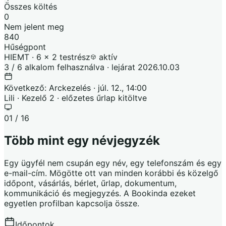
Összes költés
0
Nem jelent meg
840
Hűségpont
HIEMT · 6 × 2 testrész
aktív
3 / 6 alkalom felhasználva · lejárat 2026.10.03
Következő: Arckezelés · júl. 12., 14:00
Lili · Kezelő 2 · előzetes űrlap kitöltve
01 / 16
Több mint egy névjegyzék
Egy ügyfél nem csupán egy név, egy telefonszám és egy
e-mail-cím. Mögötte ott van minden korábbi és közelgő
időpont, vásárlás, bérlet, űrlap, dokumentum,
kommunikáció és megjegyzés. A Bookinda ezeket
egyetlen profilban kapcsolja össze.
Időpontok