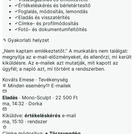
Értékeléskérés és bérletértesítő
Foglalás, módosítás, lemondás
Eladás és visszatérítés
Címke- és profilmódosítás
Fotó- és dokumentumfeltöltés
Gyakorlati helyzet
„Nem kaptam emlékeztetőt.” A munkatárs nem találgat:
megnyitja az e-mail-előzményeket, és ellenőrzi, mi került
kiküldésre. Az e-mailek azt mutatják, mit kapott az
ügyfél; a napló azt, mi történt a rendszerben.
Kováts Emese · Tevékenység
Minden esemény
E-mailek
Eladás
· Mono-Sculpt · 22 500 Ft
ma, 14:32 · Dorka
Kiküldve:
értékeléskérés
e-mail
ma, 15:10 · rendszer
Címke módosítva:
+ Törzsvendég