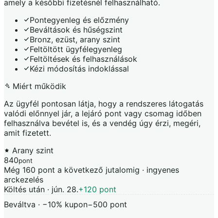
amely a későbbi fizetésnél felhasználható.
Pontegyenleg és előzmény
Beváltások és hűségszint
Bronz, ezüst, arany szint
Feltöltött ügyfélegyenleg
Feltöltések és felhasználások
Kézi módosítás indoklással
Miért működik
Az ügyfél pontosan látja, hogy a rendszeres látogatás
valódi előnnyel jár, a lejáró pont vagy csomag időben
felhasználva bevétel is, és a vendég úgy érzi, megéri,
amit fizetett.
Arany szint
840
pont
Még 160 pont a következő jutalomig · ingyenes
arckezelés
Költés után · jún. 28.
+120 pont
Beváltva · −10% kupon
−500 pont