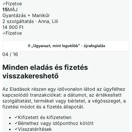
Fizetve
15
MÁJ
Gyantázás + Manikűr
2 szolgáltatás · Anna, Lili
14 900 Ft
Fizetve
„Ugyanazt, mint legutóbb” · újrafoglalás
04 / 16
Minden eladás és fizetés
visszakereshető
Az Eladások részen egy idővonalon látod az ügyfélhez
kapcsolódó tranzakciókat: a dátumot, az értékesített
szolgáltatást, terméket vagy bérletet, a végösszeget, a
fizetési módot és a fizetés állapotát.
Kifizetett és kifizetetlen
Bérlethez vagy időponthoz kötött
Visszatérítések