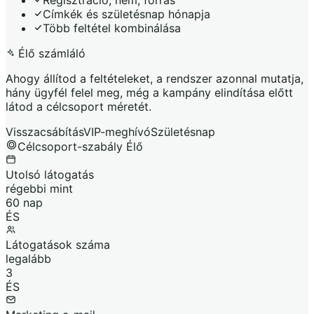
Regisztráció, nem, forrás
Címkék és születésnap hónapja
Több feltétel kombinálása
Élő számláló
Ahogy állítod a feltételeket, a rendszer azonnal mutatja,
hány ügyfél felel meg, még a kampány elindítása előtt
látod a célcsoport méretét.
Visszacsábítás
VIP-meghívó
Születésnap
Célcsoport-szabály
Élő
Utolsó látogatás
régebbi mint
60 nap
ÉS
Látogatások száma
legalább
3
ÉS