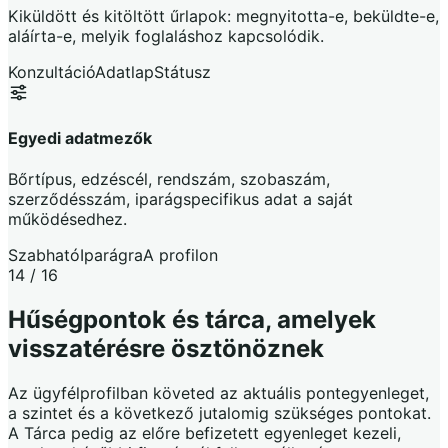
Kiküldött és kitöltött űrlapok: megnyitotta-e, beküldte-e,
aláírta-e, melyik foglaláshoz kapcsolódik.
Konzultáció
Adatlap
Státusz
Egyedi adatmezők
Bőrtípus, edzéscél, rendszám, szobaszám,
szerződésszám, iparágspecifikus adat a saját
működésedhez.
Szabható
Iparágra
A profilon
14 / 16
Hűségpontok és tárca, amelyek
visszatérésre ösztönöznek
Az ügyfélprofilban követed az aktuális pontegyenleget,
a szintet és a következő jutalomig szükséges pontokat.
A Tárca pedig az előre befizetett egyenleget kezeli,