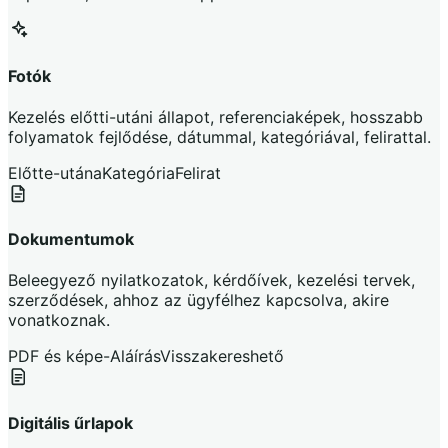
Fotók
Kezelés előtti-utáni állapot, referenciaképek, hosszabb
folyamatok fejlődése, dátummal, kategóriával, felirattal.
Előtte-utána
Kategória
Felirat
Dokumentumok
Beleegyező nyilatkozatok, kérdőívek, kezelési tervek,
szerződések, ahhoz az ügyfélhez kapcsolva, akire
vonatkoznak.
PDF és kép
e-Aláírás
Visszakereshető
Digitális űrlapok