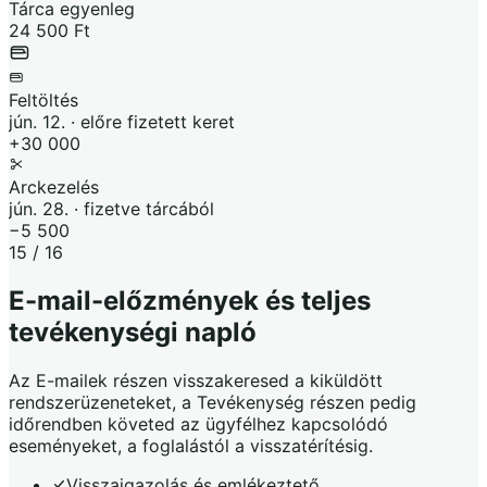
Tárca egyenleg
24 500 Ft
Feltöltés
jún. 12. · előre fizetett keret
+30 000
Arckezelés
jún. 28. · fizetve tárcából
−5 500
15 / 16
E-mail-előzmények és teljes
tevékenységi napló
Az E-mailek részen visszakeresed a kiküldött
rendszerüzeneteket, a Tevékenység részen pedig
időrendben követed az ügyfélhez kapcsolódó
eseményeket, a foglalástól a visszatérítésig.
Visszaigazolás és emlékeztető