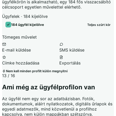
ügyfélkörön is alkalmazható, egy 184 fős visszacsábító
célcsoport egyetlen művelettel elérhető.
Ügyfelek · 184 kijelölve
184 ügyfél kijelölve
Teljes szűrt kör
Tömeges művelet
E-mail küldése
SMS küldése
Címke hozzáadása
Exportálás
Nem kell minden profilt külön megnyitni
13 / 16
Ami még az ügyfélprofilon van
Az ügyfél nem egy sor az adatbázisban. Fotók,
dokumentumok, aláírt nyilatkozatok, digitális űrlapok és
egyedi adatmezők, mind közvetlenül a profilhoz
kapcsolva, nem külön mappákban szétszórva.