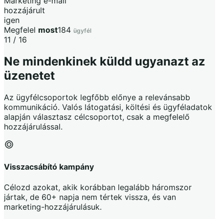
Marketing e-mail
hozzájárult
igen
Megfelel
most
184
ügyfél
11 / 16
Ne mindenkinek küldd ugyanazt az
üzenetet
Az ügyfélcsoportok legfőbb előnye a relevánsabb
kommunikáció. Valós látogatási, költési és ügyféladatok
alapján választasz célcsoportot, csak a megfelelő
hozzájárulással.
Visszacsábító kampány
Célozd azokat, akik korábban legalább háromszor
jártak, de 60+ napja nem tértek vissza, és van
marketing-hozzájárulásuk.