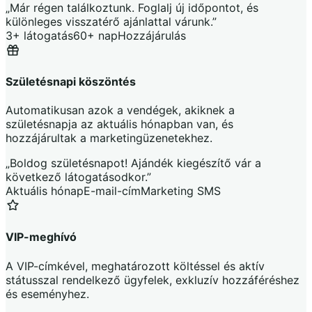
„Már régen találkoztunk. Foglalj új időpontot, és
különleges visszatérő ajánlattal várunk.”
3+ látogatás
60+ nap
Hozzájárulás
Születésnapi köszöntés
Automatikusan azok a vendégek, akiknek a
születésnapja az aktuális hónapban van, és
hozzájárultak a marketingüzenetekhez.
„Boldog születésnapot! Ajándék kiegészítő vár a
következő látogatásodkor.”
Aktuális hónap
E-mail-cím
Marketing SMS
VIP-meghívó
A VIP-címkével, meghatározott költéssel és aktív
státusszal rendelkező ügyfelek, exkluzív hozzáféréshez
és eseményhez.