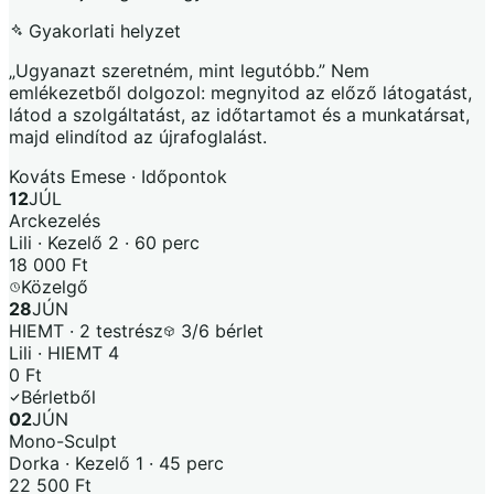
Gyakorlati helyzet
„Ugyanazt szeretném, mint legutóbb.” Nem
emlékezetből dolgozol: megnyitod az előző látogatást,
látod a szolgáltatást, az időtartamot és a munkatársat,
majd elindítod az újrafoglalást.
Kováts Emese · Időpontok
12
JÚL
Arckezelés
Lili · Kezelő 2 · 60 perc
18 000 Ft
Közelgő
28
JÚN
HIEMT · 2 testrész
3/6 bérlet
Lili · HIEMT 4
0 Ft
Bérletből
02
JÚN
Mono-Sculpt
Dorka · Kezelő 1 · 45 perc
22 500 Ft