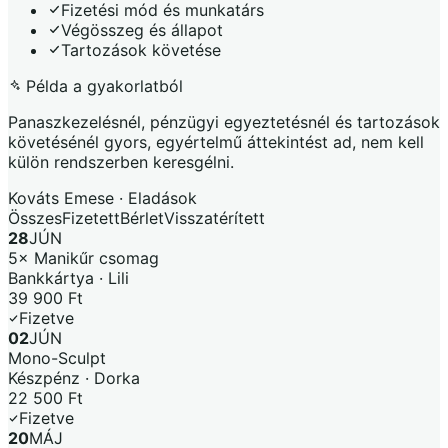
Fizetési mód és munkatárs
Végösszeg és állapot
Tartozások követése
Példa a gyakorlatból
Panaszkezelésnél, pénzügyi egyeztetésnél és tartozások
követésénél gyors, egyértelmű áttekintést ad, nem kell
külön rendszerben keresgélni.
Kováts Emese · Eladások
Összes
Fizetett
Bérlet
Visszatérített
28
JÚN
5× Manikűr csomag
Bankkártya · Lili
39 900 Ft
Fizetve
02
JÚN
Mono-Sculpt
Készpénz · Dorka
22 500 Ft
Fizetve
20
MÁJ