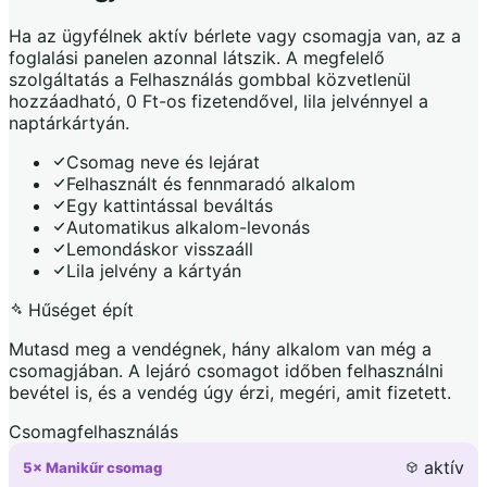
Ha az ügyfélnek aktív bérlete vagy csomagja van, az a
foglalási panelen azonnal látszik. A megfelelő
szolgáltatás a Felhasználás gombbal közvetlenül
hozzáadható, 0 Ft-os fizetendővel, lila jelvénnyel a
naptárkártyán.
Csomag neve és lejárat
Felhasznált és fennmaradó alkalom
Egy kattintással beváltás
Automatikus alkalom-levonás
Lemondáskor visszaáll
Lila jelvény a kártyán
Hűséget épít
Mutasd meg a vendégnek, hány alkalom van még a
csomagjában. A lejáró csomagot időben felhasználni
bevétel is, és a vendég úgy érzi, megéri, amit fizetett.
Csomagfelhasználás
aktív
5× Manikűr csomag