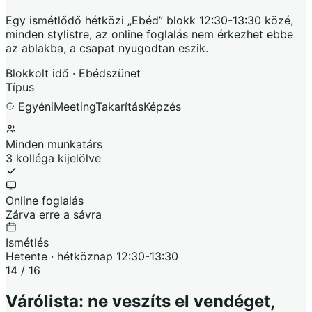
Egy ismétlődő hétközi „Ebéd” blokk 12:30-13:30 közé,
minden stylistre, az online foglalás nem érkezhet ebbe
az ablakba, a csapat nyugodtan eszik.
Blokkolt idő · Ebédszünet
Típus
Egyéni
Meeting
Takarítás
Képzés
Minden munkatárs
3 kolléga kijelölve
Online foglalás
Zárva erre a sávra
Ismétlés
Hetente · hétköznap 12:30-13:30
14 / 16
Várólista: ne veszíts el vendéget,