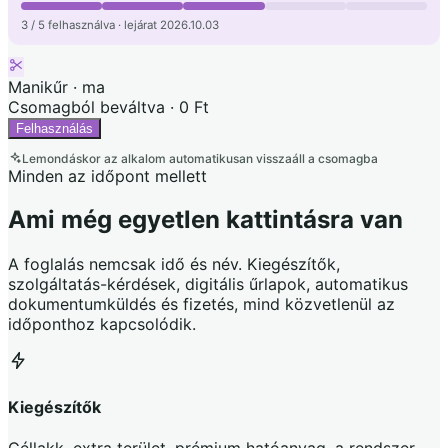
3 / 5 felhasználva · lejárat 2026.10.03
Manikűr · ma
Csomagból beváltva · 0 Ft
Felhasználás
Lemondáskor az alkalom automatikusan visszaáll a csomagba
Minden az időpont mellett
Ami még egyetlen kattintásra van
A foglalás nemcsak idő és név. Kiegészítők,
szolgáltatás-kérdések, digitális űrlapok, automatikus
dokumentumküldés és fizetés, mind közvetlenül az
időponthoz kapcsolódik.
Kiegészítők
Géllakk, extra terület, prémium hatóanyag, a rendszer