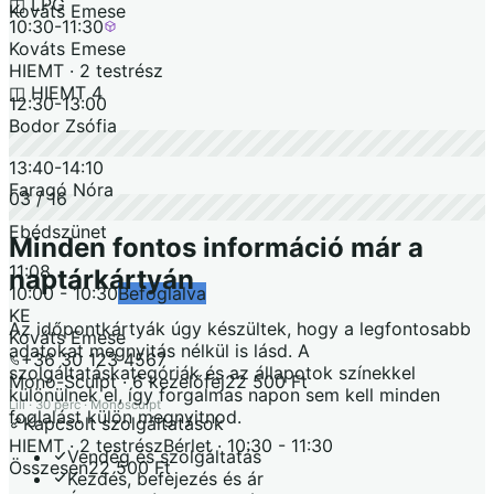
◫
LPG
Kováts Emese
10:30
-
11:30
Kováts Emese
HIEMT · 2 testrész
◫
HIEMT 4
12:30
-
13:00
Bodor Zsófia
13:40
-
14:10
Faragó Nóra
03 / 16
Ebédszünet
Minden fontos információ már a
11:08
naptárkártyán
10:00
-
10:30
Befoglalva
KE
Az időpontkártyák úgy készültek, hogy a legfontosabb
Kováts Emese
adatokat megnyitás nélkül is lásd. A
+36 30 123 4567
szolgáltatáskategóriák és az állapotok színekkel
Mono-Sculpt · 6 kezelőfej
22 500 Ft
különülnek el, így forgalmas napon sem kell minden
Lili
·
30 perc
·
Monosculpt
foglalást külön megnyitnod.
Kapcsolt szolgáltatások
HIEMT · 2 testrész
Bérlet
·
10:30 - 11:30
Vendég és szolgáltatás
Összesen
22 500 Ft
Kezdés, befejezés és ár