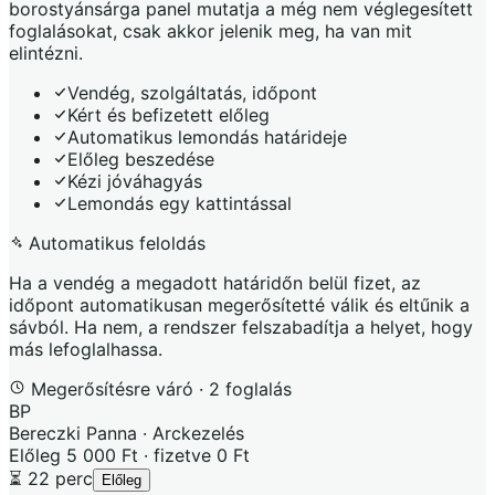
borostyánsárga panel mutatja a még nem véglegesített
foglalásokat, csak akkor jelenik meg, ha van mit
elintézni.
Vendég, szolgáltatás, időpont
Kért és befizetett előleg
Automatikus lemondás határideje
Előleg beszedése
Kézi jóváhagyás
Lemondás egy kattintással
Automatikus feloldás
Ha a vendég a megadott határidőn belül fizet, az
időpont automatikusan megerősítetté válik és eltűnik a
sávból. Ha nem, a rendszer felszabadítja a helyet, hogy
más lefoglalhassa.
Megerősítésre váró · 2 foglalás
BP
Bereczki Panna · Arckezelés
Előleg 5 000 Ft · fizetve 0 Ft
⏳ 22 perc
Előleg