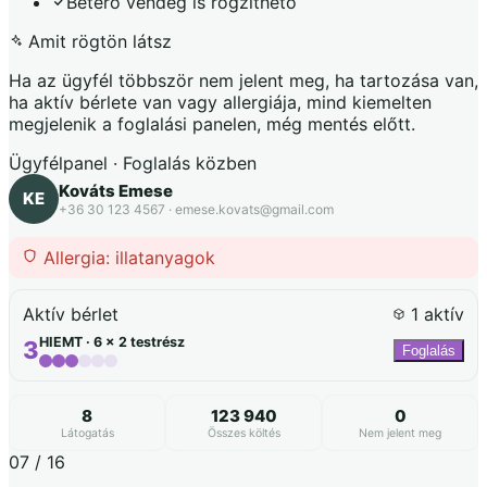
Betérő vendég is rögzíthető
Amit rögtön látsz
Ha az ügyfél többször nem jelent meg, ha tartozása van,
ha aktív bérlete van vagy allergiája, mind kiemelten
megjelenik a foglalási panelen, még mentés előtt.
Ügyfélpanel · Foglalás közben
Kováts Emese
KE
+36 30 123 4567 ·
emese.kovats@gmail.com
Allergia: illatanyagok
Aktív bérlet
1 aktív
HIEMT · 6 × 2 testrész
3
Foglalás
8
123 940
0
Látogatás
Összes költés
Nem jelent meg
07 / 16