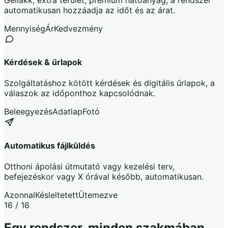
automatikusan hozzáadja az időt és az árat.
Mennyiség
Ár
Kedvezmény
Kérdések & űrlapok
Szolgáltatáshoz kötött kérdések és digitális űrlapok, a
válaszok az időponthoz kapcsolódnak.
Beleegyezés
Adatlap
Fotó
Automatikus fájlküldés
Otthoni ápolási útmutató vagy kezelési terv,
befejezéskor vagy X órával később, automatikusan.
Azonnal
Késleltetett
Ütemezve
16 / 16
Egy rendszer, minden szakmában