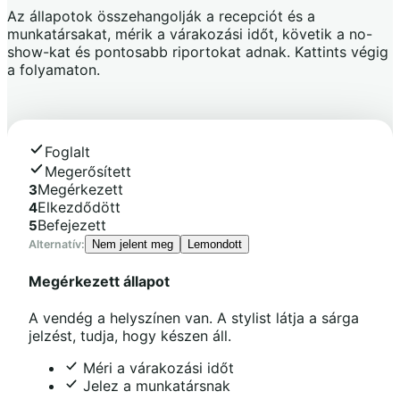
Az állapotok összehangolják a recepciót és a
munkatársakat, mérik a várakozási időt, követik a no-
show-kat és pontosabb riportokat adnak. Kattints végig
a folyamaton.
Foglalt
Megerősített
Megérkezett
3
Elkezdődött
4
Befejezett
5
Alternatív:
Nem jelent meg
Lemondott
Megérkezett
állapot
A vendég a helyszínen van. A stylist látja a sárga
jelzést, tudja, hogy készen áll.
Méri a várakozási időt
Jelez a munkatársnak