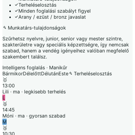
Terheléselosztás
Minden foglalási szabályt figyel
Arany / ezüst / bronz javaslat
Munkatárs-tulajdonságok
Szűrhetsz nyelvre, junior, senior vagy mester szintre,
szakterületre vagy speciális képzettségre, így nemcsak
szabad, hanem a vendég igényeihez valóban megfelelő
szakembert találsz.
Intelligens foglalás · Manikűr
Bármikor
Délelőtt
Délután
Este
Terheléselosztás
🥇
13:00
Lili · ma · legkisebb terhelés
L
🥈
14:45
Móni · ma · gyorsan szabad
M
🥉
10:30