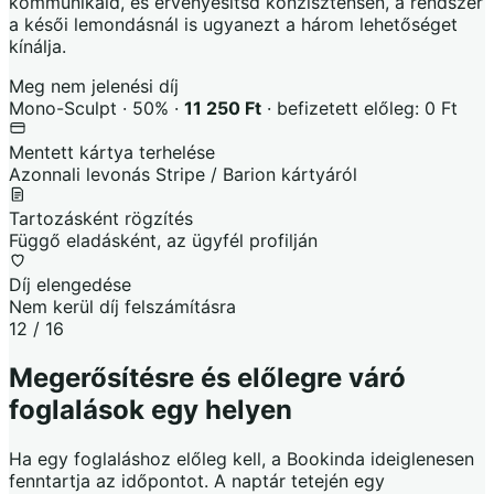
kommunikáld, és érvényesítsd konzisztensen, a rendszer
a késői lemondásnál is ugyanezt a három lehetőséget
kínálja.
Meg nem jelenési díj
Mono-Sculpt · 50% ·
11 250 Ft
· befizetett előleg: 0 Ft
Mentett kártya terhelése
Azonnali levonás Stripe / Barion kártyáról
Tartozásként rögzítés
Függő eladásként, az ügyfél profilján
Díj elengedése
Nem kerül díj felszámításra
12 / 16
Megerősítésre és előlegre váró
foglalások egy helyen
Ha egy foglaláshoz előleg kell, a Bookinda ideiglenesen
fenntartja az időpontot. A naptár tetején egy