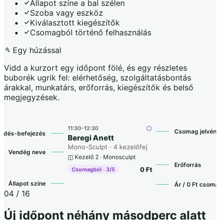
Állapot színe a bal szélen
Szoba vagy eszköz
Kiválasztott kiegészítők
Csomagból történő felhasználás
Egy húzással
Vidd a kurzort egy időpont fölé, és egy részletes
buborék ugrik fel: elérhetőség, szolgáltatásbontás
árakkal, munkatárs, erőforrás, kiegészítők és belső
megjegyzések.
11:30-12:30
Csomag jelvény
zdés-befejezés
Beregi Anett
Mono-Sculpt · 4 kezelőfej
Vendég neve
◫ Kezelő 2 · Monosculpt
Erőforrás
0 Ft
Csomagból · 3/5
Állapot színe
Ár / 0 Ft csoma
04 / 16
Új időpont néhány másodperc alatt