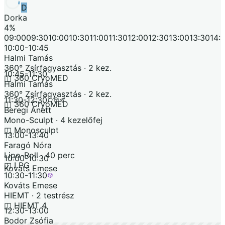
D
Dorka
4
%
09:00
09:30
10:00
10:30
11:00
11:30
12:00
12:30
13:00
13:30
14:
10:00
-
10:45
Halmi Tamás
360° Zsírfagyasztás · 2 kez.
10:45
-
11:30
◫
360 CryoMED
Halmi Tamás
360° Zsírfagyasztás · 2 kez.
11:30
-
12:30
◫
360 CryoMED
Beregi Anett
Mono-Sculpt · 4 kezelőfej
◫
Monosculpt
13:00
-
13:40
Faragó Nóra
Lipo-Roll · 40 perc
10:00
-
10:30
◫
LPG
Kováts Emese
10:30
-
11:30
Kováts Emese
HIEMT · 2 testrész
◫
HIEMT 4
12:30
-
13:00
Bodor Zsófia