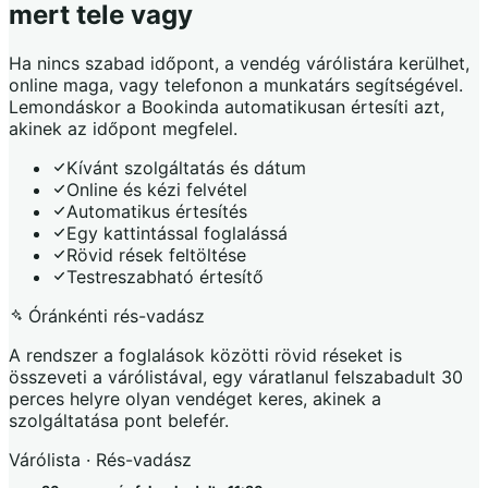
mert tele vagy
Ha nincs szabad időpont, a vendég várólistára kerülhet,
online maga, vagy telefonon a munkatárs segítségével.
Lemondáskor a Bookinda automatikusan értesíti azt,
akinek az időpont megfelel.
Kívánt szolgáltatás és dátum
Online és kézi felvétel
Automatikus értesítés
Egy kattintással foglalássá
Rövid rések feltöltése
Testreszabható értesítő
Óránkénti rés-vadász
A rendszer a foglalások közötti rövid réseket is
összeveti a várólistával, egy váratlanul felszabadult 30
perces helyre olyan vendéget keres, akinek a
szolgáltatása pont belefér.
Várólista · Rés-vadász