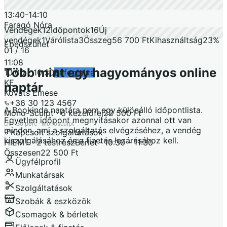
13:40
-
14:10
Faragó Nóra
Vendégek
12
Időpontok
16
Új
vendégek
1
Várólista
3
Összeg
56 700 Ft
Kihasználtság
23%
Ebédszünet
01 / 16
11:08
Több mint egy hagyományos online
10:00
-
10:30
Befoglalva
KE
naptár
Kováts Emese
+36 30 123 4567
A Bookinda naptára nem egy különálló időpontlista.
Mono-Sculpt · 6 kezelőfej
22 500 Ft
Egyetlen időpont megnyitásakor azonnal ott van
Lili
·
30 perc
·
Monosculpt
minden, ami a szolgáltatás elvégzéséhez, a vendég
Kapcsolt szolgáltatások
kiszolgálásához és a fizetés lezárásához kell.
HIEMT · 2 testrész
Bérlet
·
10:30 - 11:30
Összesen
22 500 Ft
Ügyfélprofil
Munkatársak
Szolgáltatások
Szobák & eszközök
Csomagok & bérletek