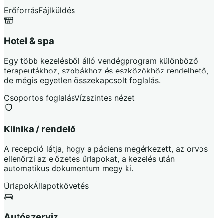
Erőforrás
Fájlküldés
Hotel & spa
Egy több kezelésből álló vendégprogram különböző
terapeutákhoz, szobákhoz és eszközökhöz rendelhető,
de mégis egyetlen összekapcsolt foglalás.
Csoportos foglalás
Vízszintes nézet
Klinika / rendelő
A recepció látja, hogy a páciens megérkezett, az orvos
ellenőrzi az előzetes űrlapokat, a kezelés után
automatikus dokumentum megy ki.
Űrlapok
Állapotkövetés
Autószerviz