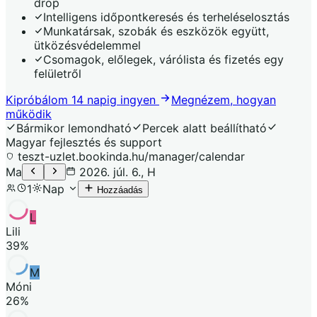
drop
Intelligens időpontkeresés és terheléselosztás
Munkatársak, szobák és eszközök együtt,
ütközésvédelemmel
Csomagok, előlegek, várólista és fizetés egy
felületről
Kipróbálom 14 napig ingyen
Megnézem, hogyan
működik
Bármikor lemondható
Percek alatt beállítható
Magyar fejlesztés és support
teszt-uzlet.bookinda.hu/manager/calendar
Ma
2026. júl. 6., H
1
Nap
Hozzáadás
L
Lili
39
%
M
Móni
26
%