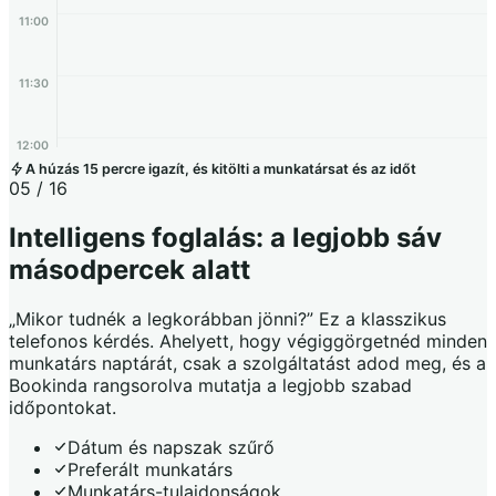
11:00
11:30
12:00
A húzás 15 percre igazít, és kitölti a munkatársat és az időt
05 / 16
Intelligens foglalás: a legjobb sáv
másodpercek alatt
„Mikor tudnék a legkorábban jönni?” Ez a klasszikus
telefonos kérdés. Ahelyett, hogy végiggörgetnéd minden
munkatárs naptárát, csak a szolgáltatást adod meg, és a
Bookinda rangsorolva mutatja a legjobb szabad
időpontokat.
Dátum és napszak szűrő
Preferált munkatárs
Munkatárs-tulajdonságok