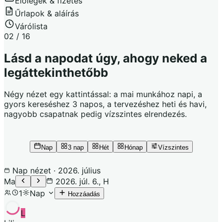
Előlegek & fizetés
Űrlapok & aláírás
Várólista
02 / 16
Lásd a napodat úgy, ahogy neked a
legáttekinthetőbb
Négy nézet egy kattintással: a mai munkához napi, a
gyors kereséshez 3 napos, a tervezéshez heti és havi,
nagyobb csapatnak pedig vízszintes elrendezés.
Nap
3 nap
Hét
Hónap
Vízszintes
Nap
nézet · 2026. július
Ma
2026. júl. 6., H
1
Nap
Hozzáadás
L