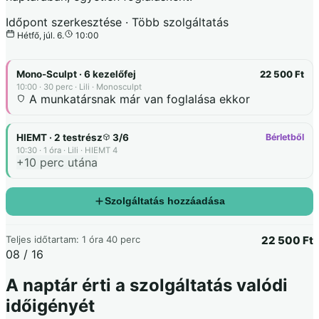
Időpont szerkesztése · Több szolgáltatás
Hétfő, júl. 6.
10:00
Mono-Sculpt · 6 kezelőfej
22 500 Ft
10:00 · 30 perc · Lili · Monosculpt
A munkatársnak már van foglalása ekkor
HIEMT · 2 testrész
3/6
Bérletből
10:30 · 1 óra · Lili · HIEMT 4
+10 perc utána
Szolgáltatás hozzáadása
Teljes időtartam: 1 óra 40 perc
22 500 Ft
08 / 16
A naptár érti a szolgáltatás valódi
időigényét