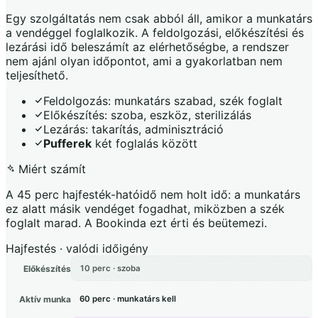
Egy szolgáltatás nem csak abból áll, amikor a munkatárs
a vendéggel foglalkozik. A feldolgozási, előkészítési és
lezárási idő beleszámít az elérhetőségbe, a rendszer
nem ajánl olyan időpontot, ami a gyakorlatban nem
teljesíthető.
Feldolgozás: munkatárs szabad, szék foglalt
Előkészítés: szoba, eszköz, sterilizálás
Lezárás: takarítás, adminisztráció
Pufferek
két foglalás között
Miért számít
A 45 perc hajfesték-hatóidő nem holt idő: a munkatárs
ez alatt másik vendéget fogadhat, miközben a szék
foglalt marad. A Bookinda ezt érti és beütemezi.
Hajfestés · valódi időigény
Előkészítés
10 perc · szoba
Aktív munka
60 perc · munkatárs kell