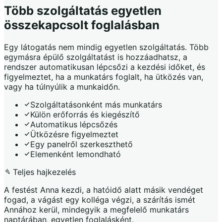
Több szolgáltatás egyetlen
összekapcsolt foglalásban
Egy látogatás nem mindig egyetlen szolgáltatás. Több
egymásra épülő szolgáltatást is hozzáadhatsz, a
rendszer automatikusan lépcsőzi a kezdési időket, és
figyelmeztet, ha a munkatárs foglalt, ha ütközés van,
vagy ha túlnyúlik a munkaidőn.
Szolgáltatásonként más munkatárs
Külön erőforrás és kiegészítő
Automatikus lépcsőzés
Ütközésre figyelmeztet
Egy panelről szerkeszthető
Elemenként lemondható
Teljes hajkezelés
A festést Anna kezdi, a hatóidő alatt másik vendéget
fogad, a vágást egy kolléga végzi, a szárítás ismét
Annához kerül, mindegyik a megfelelő munkatárs
naptárában, egyetlen foglalásként.