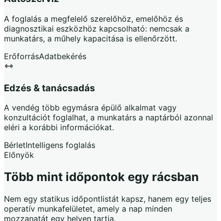
A foglalás a megfelelő szerelőhöz, emelőhöz és
diagnosztikai eszközhöz kapcsolható: nemcsak a
munkatárs, a műhely kapacitása is ellenőrzött.
Erőforrás
Adatbekérés
Edzés & tanácsadás
A vendég több egymásra épülő alkalmat vagy
konzultációt foglalhat, a munkatárs a naptárból azonnal
eléri a korábbi információkat.
Bérlet
Intelligens foglalás
Előnyök
Több mint időpontok egy rácsban
Nem egy statikus időpontlistát kapsz, hanem egy teljes
operatív munkafelületet, amely a nap minden
mozzanatát egy helyen tartja.