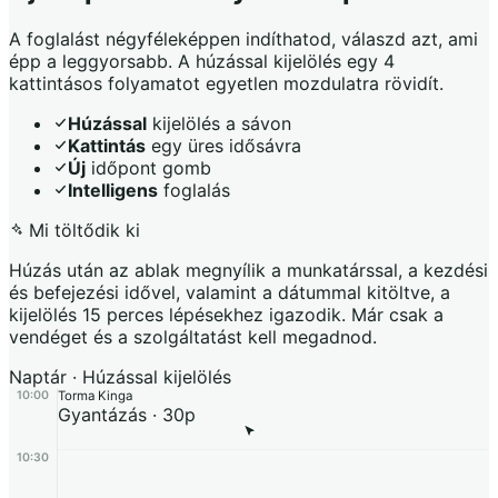
A foglalást négyféleképpen indíthatod, válaszd azt, ami
épp a leggyorsabb. A húzással kijelölés egy 4
kattintásos folyamatot egyetlen mozdulatra rövidít.
Húzással
kijelölés a sávon
Kattintás
egy üres idősávra
Új
időpont gomb
Intelligens
foglalás
Mi töltődik ki
Húzás után az ablak megnyílik a munkatárssal, a kezdési
és befejezési idővel, valamint a dátummal kitöltve, a
kijelölés 15 perces lépésekhez igazodik. Már csak a
vendéget és a szolgáltatást kell megadnod.
Naptár · Húzással kijelölés
10:00
Torma Kinga
Gyantázás · 30p
10:30