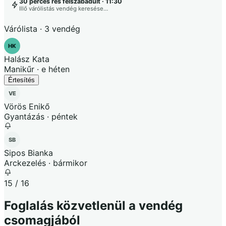
30 perces rés felszabadult · 11:30
Illő várólistás vendég keresése…
Várólista · 3 vendég
HK
Halász Kata
Manikűr · e héten
Értesítés
VE
Vörös Enikő
Gyantázás · péntek
SB
Sipos Bianka
Arckezelés · bármikor
15 / 16
Foglalás közvetlenül a vendég
csomagjából