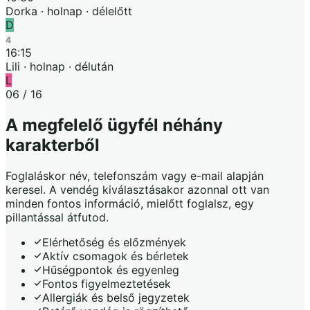
Dorka · holnap · délelőtt
D
4
16:15
Lili · holnap · délután
L
06 / 16
A megfelelő ügyfél néhány
karakterből
Foglaláskor név, telefonszám vagy e-mail alapján
keresel. A vendég kiválasztásakor azonnal ott van
minden fontos információ, mielőtt foglalsz, egy
pillantással átfutod.
Elérhetőség és előzmények
Aktív csomagok és bérletek
Hűségpontok és egyenleg
Fontos figyelmeztetések
Allergiák és belső jegyzetek