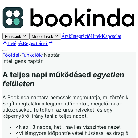
Árak
Integráció
Hírek
Kapcsolat
Funkciók
Megoldások
Belépés
Regisztráció
Főoldal
›
Funkciók
›
Naptár
Intelligens naptár
A teljes napi működésed
egyetlen
felületen
A Bookinda naptára nemcsak megmutatja, mi történik.
Segít megtalálni a legjobb időpontot, megelőzni az
ütközéseket, feltölteni az üres helyeket, és egy
képernyőről irányítani a teljes napot.
Napi, 3 napos, heti, havi és vízszintes nézet
Villámgyors időpontfelvétel húzással és drag &