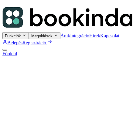
Árak
Integráció
Hírek
Kapcsolat
Funkciók
Megoldások
Belépés
Regisztráció
Főoldal