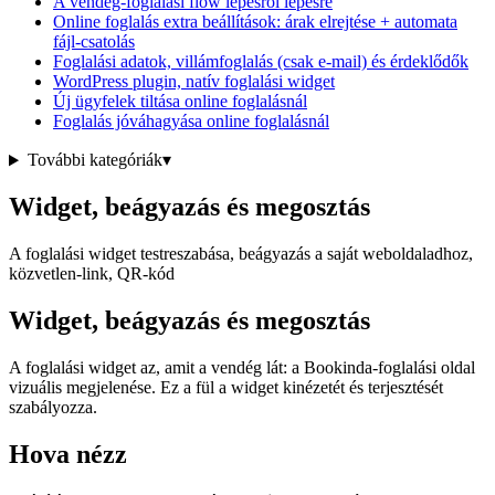
A vendég-foglalási flow lépésről lépésre
Online foglalás extra beállítások: árak elrejtése + automata
fájl-csatolás
Foglalási adatok, villámfoglalás (csak e-mail) és érdeklődők
WordPress plugin, natív foglalási widget
Új ügyfelek tiltása online foglalásnál
Foglalás jóváhagyása online foglalásnál
További kategóriák
▾
Widget, beágyazás és megosztás
A foglalási widget testreszabása, beágyazás a saját weboldaladhoz,
közvetlen-link, QR-kód
Widget, beágyazás és megosztás
A foglalási widget az, amit a vendég lát: a Bookinda-foglalási oldal
vizuális megjelenése. Ez a fül a widget kinézetét és terjesztését
szabályozza.
Hova nézz