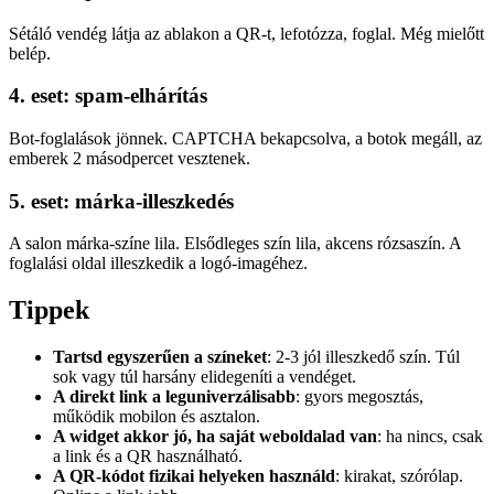
Sétáló vendég látja az ablakon a QR-t, lefotózza, foglal. Még mielőtt
belép.
4. eset: spam-elhárítás
Bot-foglalások jönnek. CAPTCHA bekapcsolva, a botok megáll, az
emberek 2 másodpercet vesztenek.
5. eset: márka-illeszkedés
A salon márka-színe lila. Elsődleges szín lila, akcens rózsaszín. A
foglalási oldal illeszkedik a logó-imagéhez.
Tippek
Tartsd egyszerűen a színeket
: 2-3 jól illeszkedő szín. Túl
sok vagy túl harsány elidegeníti a vendéget.
A direkt link a leguniverzálisabb
: gyors megosztás,
működik mobilon és asztalon.
A widget akkor jó, ha saját weboldalad van
: ha nincs, csak
a link és a QR használható.
A QR-kódot fizikai helyeken használd
: kirakat, szórólap.