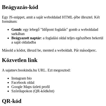
Beágyazás-kód
Egy JS-snippet, amit a saját weboldalad HTML-jébe illesztel. Két
formátum:
Gomb
: egy lebegő "Időpont foglalás" gomb a weboldalad
sarkában
Beágyazott naptár
: a foglalási oldal teljes egészében bekerül
a saját oldaladba
Másold a kódot, illeszd be, mented a weboldalt. Pár másodperc.
Közvetlen link
A sajatnev.bookinda.hu URL. Ezt megosztod:
Instagram bio
Facebook oldal
Google Maps üzleti profil
Szórólapokon (QR-kódként)
QR-kód