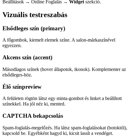
Beállítások → Online Foglalás →
Widget
szekció.
Vizuális testreszabás
Elsődleges szín (primary)
A főgombok, kiemelt elemek színe. A salon-márkaszínével
egyezzen.
Akcens szín (accent)
Másodlagos színek (hover állapotok, ikonok). Komplementer az
elsődleges-höz.
Élő színpreview
A felületen rögtön látsz egy minta-gombot és linket a beállított
színekkel. Ha jól néz ki, mented.
CAPTCHA bekapcsolás
Spam-foglalás-megelőzés. Ha látsz spam-foglalásokat (botoktól),
kapcsold be. Egyébként hagyd ki, kicsit lassít a vendéget.