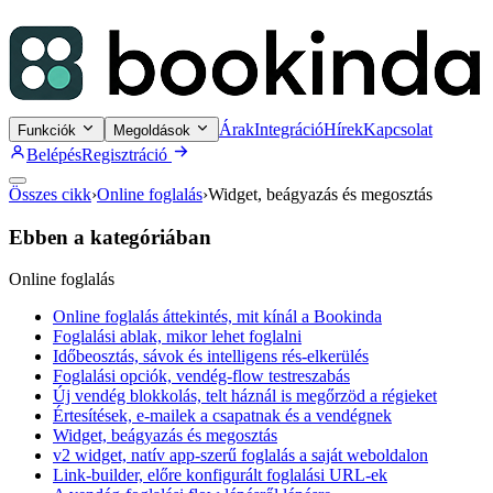
Árak
Integráció
Hírek
Kapcsolat
Funkciók
Megoldások
Belépés
Regisztráció
Összes cikk
›
Online foglalás
›
Widget, beágyazás és megosztás
Ebben a kategóriában
Online foglalás
Online foglalás áttekintés, mit kínál a Bookinda
Foglalási ablak, mikor lehet foglalni
Időbeosztás, sávok és intelligens rés-elkerülés
Foglalási opciók, vendég-flow testreszabás
Új vendég blokkolás, telt háznál is megőrzöd a régieket
Értesítések, e-mailek a csapatnak és a vendégnek
Widget, beágyazás és megosztás
v2 widget, natív app-szerű foglalás a saját weboldalon
Link-builder, előre konfigurált foglalási URL-ek