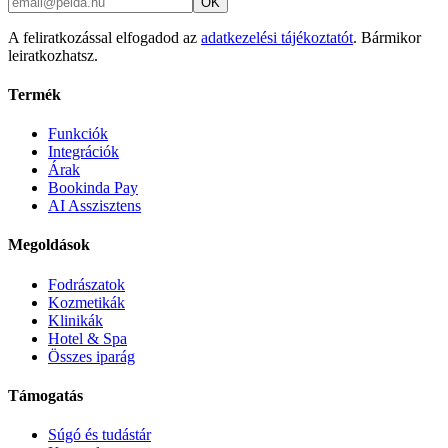
OK
A feliratkozással elfogadod az
adatkezelési tájékoztatót
. Bármikor
leiratkozhatsz.
Termék
Funkciók
Integrációk
Árak
Bookinda Pay
AI Asszisztens
Megoldások
Fodrászatok
Kozmetikák
Klinikák
Hotel & Spa
Összes iparág
Támogatás
Súgó és tudástár