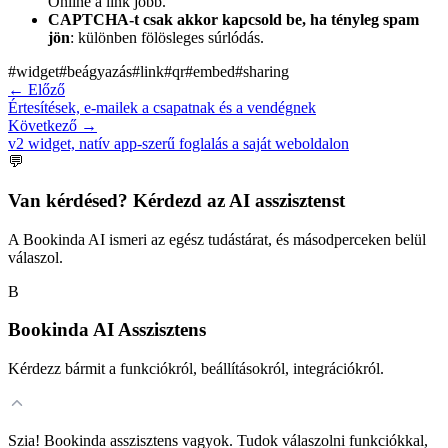
Online a link jobb.
CAPTCHA-t csak akkor kapcsold be, ha tényleg spam
jön
: különben fölösleges súrlódás.
#
widget
#
beágyazás
#
link
#
qr
#
embed
#
sharing
←
Előző
Értesítések, e-mailek a csapatnak és a vendégnek
Következő
→
v2 widget, natív app-szerű foglalás a saját weboldalon
💬
Van kérdésed? Kérdezd az AI asszisztenst
A Bookinda AI ismeri az egész tudástárat, és másodperceken belül
válaszol.
B
Bookinda AI Asszisztens
Kérdezz bármit a funkciókról, beállításokról, integrációkról.
Szia! Bookinda asszisztens vagyok. Tudok válaszolni funkciókkal,