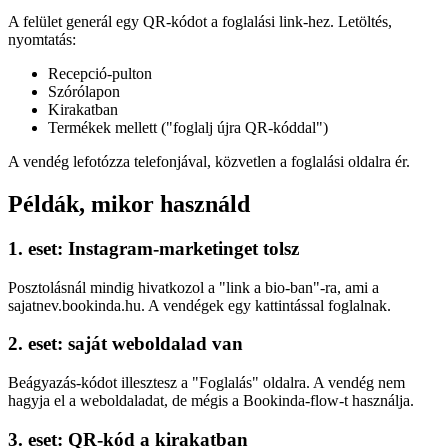
A felület generál egy QR-kódot a foglalási link-hez. Letöltés,
nyomtatás:
Recepció-pulton
Szórólapon
Kirakatban
Termékek mellett ("foglalj újra QR-kóddal")
A vendég lefotózza telefonjával, közvetlen a foglalási oldalra ér.
Példák, mikor használd
1. eset: Instagram-marketinget tolsz
Posztolásnál mindig hivatkozol a "link a bio-ban"-ra, ami a
sajatnev.bookinda.hu. A vendégek egy kattintással foglalnak.
2. eset: saját weboldalad van
Beágyazás-kódot illesztesz a "Foglalás" oldalra. A vendég nem
hagyja el a weboldaladat, de mégis a Bookinda-flow-t használja.
3. eset: QR-kód a kirakatban