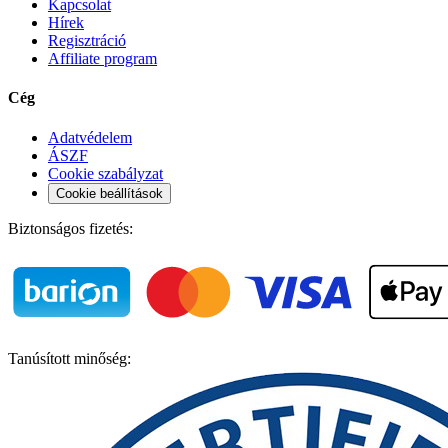
Kapcsolat
Hírek
Regisztráció
Affiliate program
Cég
Adatvédelem
ÁSZF
Cookie szabályzat
Cookie beállítások
Biztonságos fizetés:
Tanúsított minőség: