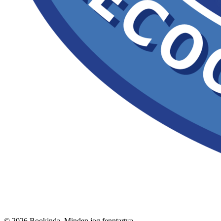
©
2026
Bookinda. Minden jog fenntartva.