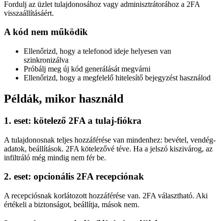
Fordulj az üzlet tulajdonosához vagy adminisztrátorához a 2FA
visszaállításáért.
A kód nem működik
Ellenőrizd, hogy a telefonod ideje helyesen van
szinkronizálva
Próbálj meg új kód generálását megvárni
Ellenőrizd, hogy a megfelelő hitelesítő bejegyzést használod
Példák, mikor használd
1. eset: kötelező 2FA a tulaj-fiókra
A tulajdonosnak teljes hozzáférése van mindenhez: bevétel, vendég-
adatok, beállítások. 2FA kötelezővé téve. Ha a jelszó kiszivárog, az
infiltráló még mindig nem fér be.
2. eset: opcionális 2FA recepciónak
A recepciósnak korlátozott hozzáférése van. 2FA választható. Aki
értékeli a biztonságot, beállítja, mások nem.