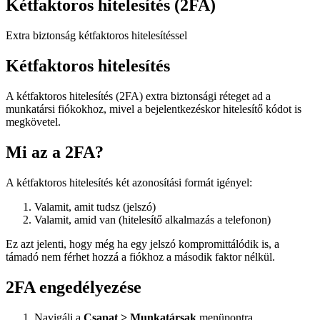
Kétfaktoros hitelesítés (2FA)
Extra biztonság kétfaktoros hitelesítéssel
Kétfaktoros hitelesítés
A kétfaktoros hitelesítés (2FA) extra biztonsági réteget ad a
munkatársi fiókokhoz, mivel a bejelentkezéskor hitelesítő kódot is
megkövetel.
Mi az a 2FA?
A kétfaktoros hitelesítés két azonosítási formát igényel:
Valamit, amit tudsz (jelszó)
Valamit, amid van (hitelesítő alkalmazás a telefonon)
Ez azt jelenti, hogy még ha egy jelszó kompromittálódik is, a
támadó nem férhet hozzá a fiókhoz a második faktor nélkül.
2FA engedélyezése
Navigálj a
Csapat > Munkatársak
menüpontra