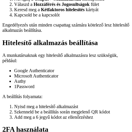
Válaszd a
Hozzáférés és Jogosultságok
fület
Keresd meg a
Kétfaktoros hitelesítés
kártyát
Kapcsold be a kapcsolót
Engedélyezés után minden csapattag számára kötelező lesz hitelesítő
alkalmazás beállítása.
Hitelesítő alkalmazás beállítása
A munkatársaknak egy hitelesítő alkalmazásra lesz szükségük,
például:
Google Authenticator
Microsoft Authenticator
Authy
1Password
A beállítás folyamata:
Nyisd meg a hitelesítő alkalmazást
Szkenneld be a beállítás során megjelenő QR kódot
Add meg a 6 jegyű kódot az ellenőrzéshez
2FA használata