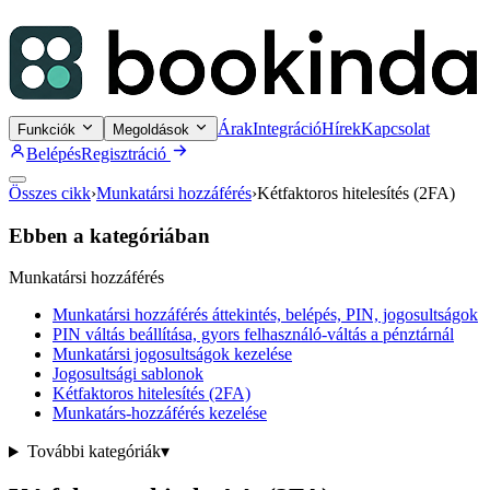
Árak
Integráció
Hírek
Kapcsolat
Funkciók
Megoldások
Belépés
Regisztráció
Összes cikk
›
Munkatársi hozzáférés
›
Kétfaktoros hitelesítés (2FA)
Ebben a kategóriában
Munkatársi hozzáférés
Munkatársi hozzáférés áttekintés, belépés, PIN, jogosultságok
PIN váltás beállítása, gyors felhasználó-váltás a pénztárnál
Munkatársi jogosultságok kezelése
Jogosultsági sablonok
Kétfaktoros hitelesítés (2FA)
Munkatárs-hozzáférés kezelése
További kategóriák
▾