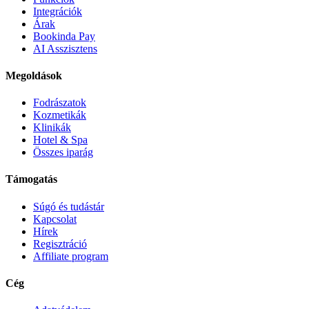
Integrációk
Árak
Bookinda Pay
AI Asszisztens
Megoldások
Fodrászatok
Kozmetikák
Klinikák
Hotel & Spa
Összes iparág
Támogatás
Súgó és tudástár
Kapcsolat
Hírek
Regisztráció
Affiliate program
Cég