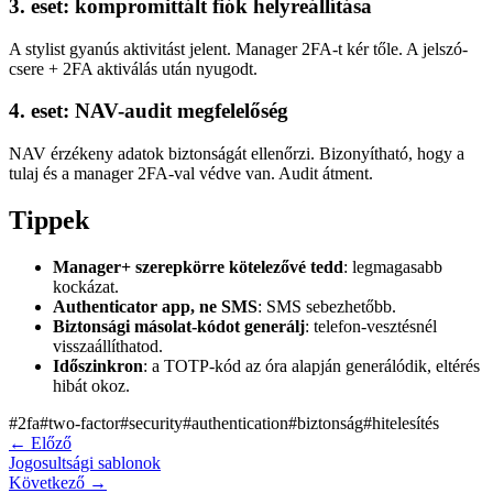
3. eset: kompromittált fiók helyreállítása
A stylist gyanús aktivitást jelent. Manager 2FA-t kér tőle. A jelszó-
csere + 2FA aktiválás után nyugodt.
4. eset: NAV-audit megfelelőség
NAV érzékeny adatok biztonságát ellenőrzi. Bizonyítható, hogy a
tulaj és a manager 2FA-val védve van. Audit átment.
Tippek
Manager+ szerepkörre kötelezővé tedd
: legmagasabb
kockázat.
Authenticator app, ne SMS
: SMS sebezhetőbb.
Biztonsági másolat-kódot generálj
: telefon-vesztésnél
visszaállíthatod.
Időszinkron
: a TOTP-kód az óra alapján generálódik, eltérés
hibát okoz.
#
2fa
#
two-factor
#
security
#
authentication
#
biztonság
#
hitelesítés
←
Előző
Jogosultsági sablonok
Következő
→