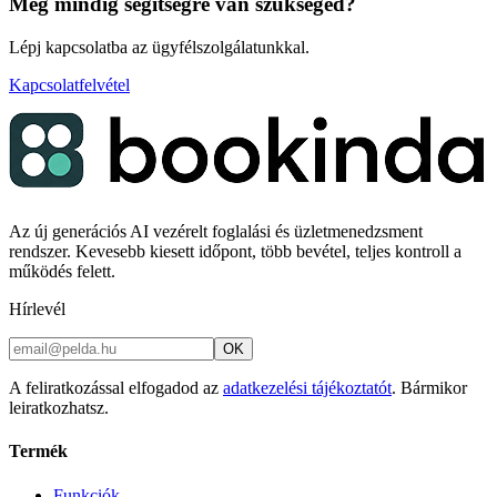
Még mindig segítségre van szükséged?
Lépj kapcsolatba az ügyfélszolgálatunkkal.
Kapcsolatfelvétel
Az új generációs AI vezérelt foglalási és üzletmenedzsment
rendszer. Kevesebb kiesett időpont, több bevétel, teljes kontroll a
működés felett.
Hírlevél
OK
A feliratkozással elfogadod az
adatkezelési tájékoztatót
. Bármikor
leiratkozhatsz.
Termék
Funkciók