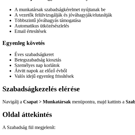
A munkatársak szabadságkérelmet nyújtanak be
A vezetők felülvizsgálják és jóváhagyják/elutasítják
Többszintű jóváhagyás támogatása
Automatikus ütközésészlelés
Email értesítések
Egyenleg követés
Éves szabadságkeret
Betegszabadság kiosztás
Személyes nap korlátok
Átvitt napok az előző évből
Valós idejű egyenleg frissítések
Szabadságkezelés elérése
Navigálj a
Csapat > Munkatársak
menüpontra, majd kattints a
Sza
Oldal áttekintés
A Szabadság fül megjelenít: