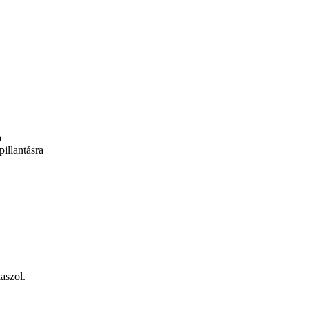
a
illantásra
aszol.