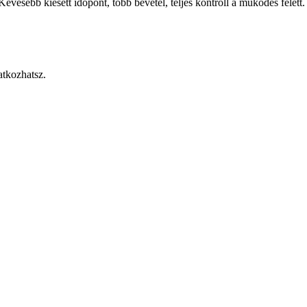
evesebb kiesett időpont, több bevétel, teljes kontroll a működés felett.
atkozhatsz.