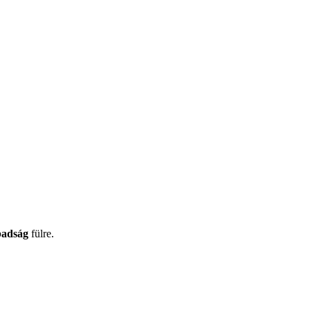
badság
fülre.