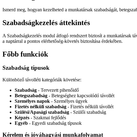
Ismerd meg, hogyan kezelheted a munkatársak szabadságát, betegsza
Szabadságkezelés áttekintés
A Szabadságkezelés modul átfogó rendszert biztosít a munkatársak tá
a naptárral a pontos elérhetőség-követés biztosítása érdekében.
Főbb funkciók
Szabadság típusok
Különböző távolléti kategóriák követése:
Szabadság
- Tervezett pihenőidő
Betegszabadság
- Betegséghez kapcsolódó távollét
Személyes napok
- Személyes ügyek
Fizetés nélküli szabadság
- Fizetés nélküli távollét
Szülési/Apasági szabadság
- Szülői szabadság
Képzés
- Szakmai fejlődés
Egyéb
- Egyedi szabadság típusok
Kérelem és jóváhagyási munkafolyamat