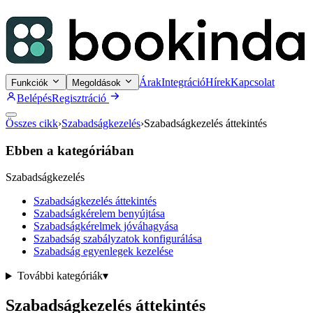
Árak
Integráció
Hírek
Kapcsolat
Funkciók
Megoldások
Belépés
Regisztráció
Összes cikk
›
Szabadságkezelés
›
Szabadságkezelés áttekintés
Ebben a kategóriában
Szabadságkezelés
Szabadságkezelés áttekintés
Szabadságkérelem benyújtása
Szabadságkérelmek jóváhagyása
Szabadság szabályzatok konfigurálása
Szabadság egyenlegek kezelése
További kategóriák
▾
Szabadságkezelés áttekintés