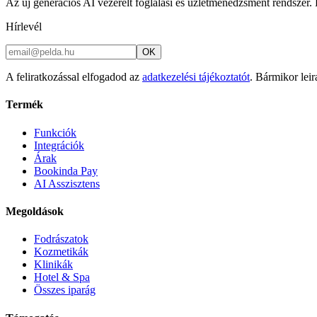
Az új generációs AI vezérelt foglalási és üzletmenedzsment rendszer. K
Hírlevél
OK
A feliratkozással elfogadod az
adatkezelési tájékoztatót
. Bármikor leir
Termék
Funkciók
Integrációk
Árak
Bookinda Pay
AI Asszisztens
Megoldások
Fodrászatok
Kozmetikák
Klinikák
Hotel & Spa
Összes iparág