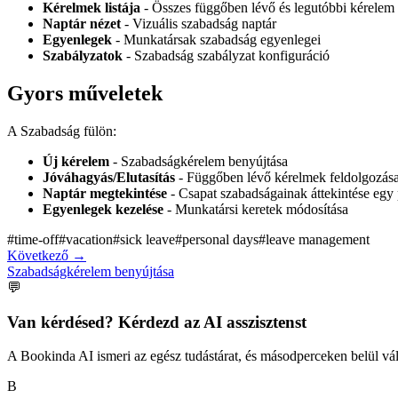
Kérelmek listája
- Összes függőben lévő és legutóbbi kérelem
Naptár nézet
- Vizuális szabadság naptár
Egyenlegek
- Munkatársak szabadság egyenlegei
Szabályzatok
- Szabadság szabályzat konfiguráció
Gyors műveletek
A Szabadság fülön:
Új kérelem
- Szabadságkérelem benyújtása
Jóváhagyás/Elutasítás
- Függőben lévő kérelmek feldolgozás
Naptár megtekintése
- Csapat szabadságainak áttekintése egy p
Egyenlegek kezelése
- Munkatársi keretek módosítása
#
time-off
#
vacation
#
sick leave
#
personal days
#
leave management
Következő
→
Szabadságkérelem benyújtása
💬
Van kérdésed? Kérdezd az AI asszisztenst
A Bookinda AI ismeri az egész tudástárat, és másodperceken belül vál
B