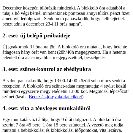
December közepén túlórázik mindenki. A blokkoló óra adatából a
tulaj a hó végi bérnél mindenkinek pontosan annyi túlóra-pénzt fizet,
amennyit ledolgozott. Senki nem panaszkodik, hogy "elfelejtettek
pénzt adni a december 23-i 11 órás napra".
2. eset: új belépő próbaideje
Új gyakornok 3 hónapra jön. A blokkoló óra mutatja, hogy hetente
átlagosan hány órát van bent (28h/40h megegyezett). Ha a hetente
jelentett óra alacsonyabb a megegyezettnél, beszélgetés.
3. eset: szünet-kontrol az ebédlyukra
A salon panaszkodik, hogy 13:00-14:00 között soha nincs senki a
recepción. A blokkoló óra szünet-adata megmutatja: 4 stylist közül
mindenki egyszerre megy ebédelni 13:00-kor. Megoldás: lépcsőzött
szünet (lásd a
Beosztás-jó-gyakorlat cikket
).
4. eset: vita a tényleges munkaidőről
Egy munkatárs azt állítja, hogy 9 órát dolgozott. A blokkoló óra
szerint 7 óra 45 perc, 1 óra 15 perc szünettel. A vezető meg tudja
mutatni a beblokkolási és kiblokkolási időpontokat, vita lezárva.