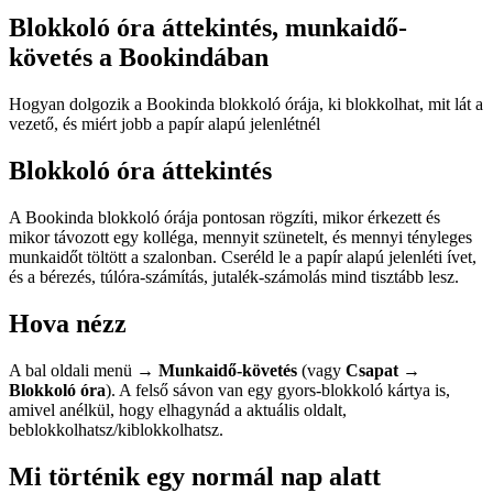
Blokkoló óra áttekintés, munkaidő-
követés a Bookindában
Hogyan dolgozik a Bookinda blokkoló órája, ki blokkolhat, mit lát a
vezető, és miért jobb a papír alapú jelenlétnél
Blokkoló óra áttekintés
A Bookinda blokkoló órája pontosan rögzíti, mikor érkezett és
mikor távozott egy kolléga, mennyit szünetelt, és mennyi tényleges
munkaidőt töltött a szalonban. Cseréld le a papír alapú jelenléti ívet,
és a bérezés, túlóra-számítás, jutalék-számolás mind tisztább lesz.
Hova nézz
A bal oldali menü →
Munkaidő-követés
(vagy
Csapat →
Blokkoló óra
). A felső sávon van egy gyors-blokkoló kártya is,
amivel anélkül, hogy elhagynád a aktuális oldalt,
beblokkolhatsz/kiblokkolhatsz.
Mi történik egy normál nap alatt