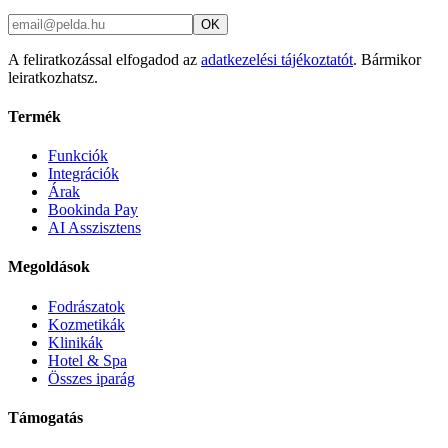
OK
A feliratkozással elfogadod az
adatkezelési tájékoztatót
. Bármikor
leiratkozhatsz.
Termék
Funkciók
Integrációk
Árak
Bookinda Pay
AI Asszisztens
Megoldások
Fodrászatok
Kozmetikák
Klinikák
Hotel & Spa
Összes iparág
Támogatás