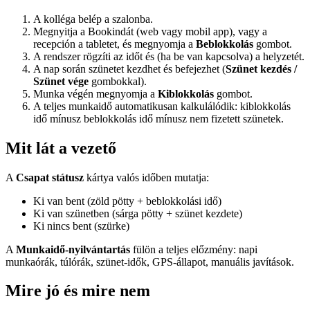
A kolléga belép a szalonba.
Megnyitja a Bookindát (web vagy mobil app), vagy a
recepción a tabletet, és megnyomja a
Beblokkolás
gombot.
A rendszer rögzíti az időt és (ha be van kapcsolva) a helyzetét.
A nap során szünetet kezdhet és befejezhet (
Szünet kezdés /
Szünet vége
gombokkal).
Munka végén megnyomja a
Kiblokkolás
gombot.
A teljes munkaidő automatikusan kalkulálódik: kiblokkolás
idő mínusz beblokkolás idő mínusz nem fizetett szünetek.
Mit lát a vezető
A
Csapat státusz
kártya valós időben mutatja:
Ki van bent (zöld pötty + beblokkolási idő)
Ki van szünetben (sárga pötty + szünet kezdete)
Ki nincs bent (szürke)
A
Munkaidő-nyilvántartás
fülön a teljes előzmény: napi
munkaórák, túlórák, szünet-idők, GPS-állapot, manuális javítások.
Mire jó és mire nem