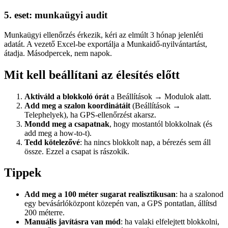
5. eset: munkaügyi audit
Munkaügyi ellenőrzés érkezik, kéri az elmúlt 3 hónap jelenléti
adatát. A vezető Excel-be exportálja a Munkaidő-nyilvántartást,
átadja. Másodpercek, nem napok.
Mit kell beállítani az élesítés előtt
Aktiváld a blokkoló órát
a Beállítások → Modulok alatt.
Add meg a szalon koordinátáit
(Beállítások →
Telephelyek), ha GPS-ellenőrzést akarsz.
Mondd meg a csapatnak
, hogy mostantól blokkolnak (és
add meg a how-to-t).
Tedd kötelezővé
: ha nincs blokkolt nap, a bérezés sem áll
össze. Ezzel a csapat is rászokik.
Tippek
Add meg a 100 méter sugarat realisztikusan
: ha a szalonod
egy bevásárlóközpont közepén van, a GPS pontatlan, állítsd
200 méterre.
Manuális javításra van mód
: ha valaki elfelejtett blokkolni,