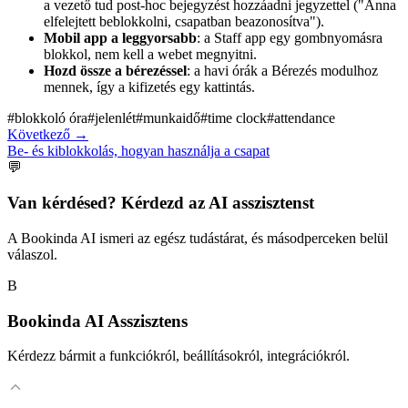
a vezető tud post-hoc bejegyzést hozzáadni jegyzettel ("Anna
elfelejtett beblokkolni, csapatban beazonosítva").
Mobil app a leggyorsabb
: a Staff app egy gombnyomásra
blokkol, nem kell a webet megnyitni.
Hozd össze a bérezéssel
: a havi órák a Bérezés modulhoz
mennek, így a kifizetés egy kattintás.
#
blokkoló óra
#
jelenlét
#
munkaidő
#
time clock
#
attendance
Következő
→
Be- és kiblokkolás, hogyan használja a csapat
💬
Van kérdésed? Kérdezd az AI asszisztenst
A Bookinda AI ismeri az egész tudástárat, és másodperceken belül
válaszol.
B
Bookinda AI Asszisztens
Kérdezz bármit a funkciókról, beállításokról, integrációkról.