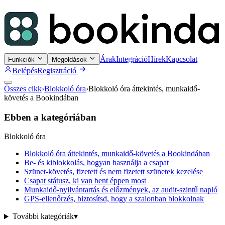
Árak
Integráció
Hírek
Kapcsolat
Funkciók
Megoldások
Belépés
Regisztráció
Összes cikk
›
Blokkoló óra
›
Blokkoló óra áttekintés, munkaidő-
követés a Bookindában
Ebben a kategóriában
Blokkoló óra
Blokkoló óra áttekintés, munkaidő-követés a Bookindában
Be- és kiblokkolás, hogyan használja a csapat
Szünet-követés, fizetett és nem fizetett szünetek kezelése
Csapat státusz, ki van bent éppen most
Munkaidő-nyilvántartás és előzmények, az audit-szintű napló
GPS-ellenőrzés, biztosítsd, hogy a szalonban blokkolnak
További kategóriák
▾