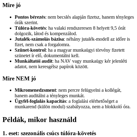
Mire jó
Pontos bérezés
: nem becslés alapján fizetsz, hanem tényleges
órák szerint.
Túlóra-követés
: ha valaki rendszeresen 8 helyett 9,5 órát
dolgozik, látod és kompenzálod.
Jutalék-számolás bázisa
: néhány jutalék-modell az időre is
fizet, nem csak a forgalomra.
Szünet-kontrol
: ha a magyar munkaügyi törvény fizetett
szünetet ír elő, dokumentálni kell.
Munkáltatói audit
: ha NAV vagy munkaügy kér jelenléti
adatot, nem keresgélsz papírok között.
Mire NEM jó
Mikromenedzsment
: nem percre felügyelni a kollégát,
hanem auditálni a tényleges munkát.
Ügyfél-foglalás kapacitás
: a foglalási elérhetőséget a
munkarend (külön modul) szabályozza, nem a blokkoló óra.
Példák, mikor használd
1. eset: szezonális csúcs túlóra-követés