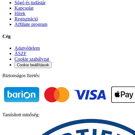
Súgó és tudástár
Kapcsolat
Hírek
Regisztráció
Affiliate program
Cég
Adatvédelem
ÁSZF
Cookie szabályzat
Cookie beállítások
Biztonságos fizetés:
Tanúsított minőség: