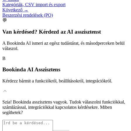
Kategóriák, CSV import és export
Következő
→
Beszerzési rendelések (PO)
💬
Van kérdésed? Kérdezd az AI asszisztenst
A Bookinda AI ismeri az egész tudástárat, és másodperceken belül
válaszol.
B
Bookinda AI Asszisztens
Kérdezz bármit a funkciókról, beállításokról, integrációkról.
Szia! Bookinda asszisztens vagyok. Tudok válaszolni funkciókkal,
számlázással, integrációkkal kapcsolatos kérdésekre. Miben
segíthetek?