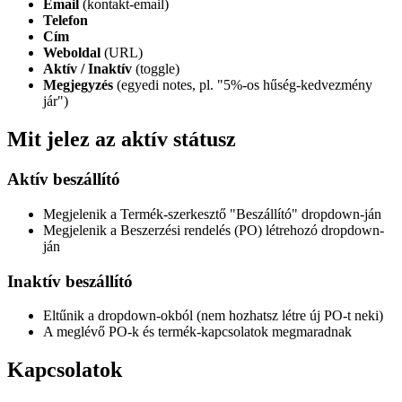
Email
(kontakt-email)
Telefon
Cím
Weboldal
(URL)
Aktív / Inaktív
(toggle)
Megjegyzés
(egyedi notes, pl. "5%-os hűség-kedvezmény
jár")
Mit jelez az aktív státusz
Aktív beszállító
Megjelenik a Termék-szerkesztő "Beszállító" dropdown-ján
Megjelenik a Beszerzési rendelés (PO) létrehozó dropdown-
ján
Inaktív beszállító
Eltűnik a dropdown-okból (nem hozhatsz létre új PO-t neki)
A meglévő PO-k és termék-kapcsolatok megmaradnak
Kapcsolatok