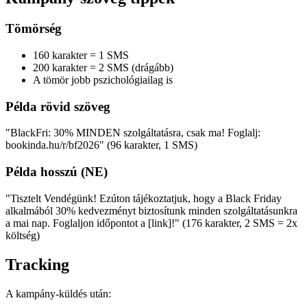
Tömörség
160 karakter = 1 SMS
200 karakter = 2 SMS (drágább)
A tömör jobb pszichológiailag is
Példa rövid szöveg
"BlackFri: 30% MINDEN szolgáltatásra, csak ma! Foglalj:
bookinda.hu/r/bf2026" (96 karakter, 1 SMS)
Példa hosszú (NE)
"Tisztelt Vendégünk! Ezúton tájékoztatjuk, hogy a Black Friday
alkalmából 30% kedvezményt biztosítunk minden szolgáltatásunkra
a mai nap. Foglaljon időpontot a [link]!" (176 karakter, 2 SMS = 2x
költség)
Tracking
A kampány-küldés után: