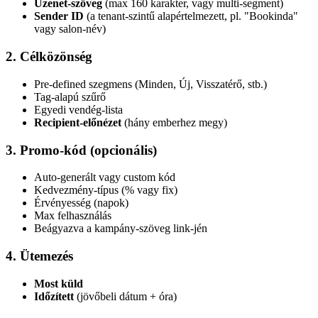
Üzenet-szöveg
(max 160 karakter, vagy multi-segment)
Sender ID
(a tenant-szintű alapértelmezett, pl. "Bookinda"
vagy salon-név)
2. Célközönség
Pre-defined szegmens (Minden, Új, Visszatérő, stb.)
Tag-alapú szűrő
Egyedi vendég-lista
Recipient-előnézet
(hány emberhez megy)
3. Promo-kód (opcionális)
Auto-generált vagy custom kód
Kedvezmény-típus (% vagy fix)
Érvényesség (napok)
Max felhasználás
Beágyazva a kampány-szöveg link-jén
4. Ütemezés
Most küld
Időzített
(jövőbeli dátum + óra)