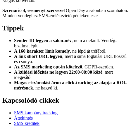
Magas konverzió.
Szcenárió 4, eseményt-szervezel
Open Day a salonban szombaton.
Minden vendéghez SMS-emlékeztető pénteken este.
Tippek
Sender ID legyen a salon-név
, nem a default. Vendég-
bizalmat épít.
A 160 karakter limit komoly
, ne lépd át tréfából.
A link short URL legyen
, mert a sima foglalási URL hosszú
és csúnya.
Az SMS marketing opt-in kötelező
, GDPR-szerűen.
A küldési időzítés ne legyen 22:00-08:00 közé
, mert
idegesítő.
Magas elszámolási áron a click-tracking az alapja a ROI-
mérésnek
, ne hagyd ki.
Kapcsolódó cikkek
SMS kampány tracking
Áttekintés
SMS kreditek