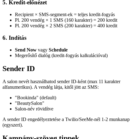
5. Kredit-előnézet
Recipient × SMS-segment-ek = teljes kredit-fogyás
Pl. 200 vendég × 1 SMS (160 karakter) = 200 kredit
Pl. 200 vendég × 2 SMS (200 karakter) = 400 kredit
6. Indítás
Send Now
vagy
Schedule
Megerősítő dialóg (kredit-fogyás kalkulációval)
Sender ID
A salon nevét használhatod sender ID-ként (max 11 karakter
alfanumerikus). A vendég látja, kitől jött az SMS:
"Bookinda" (default)
"BeautySalon"
Salon-név rövidítve
A sender ID engedélyeztetése a Twilio/SeeMe-nél 1-2 munkanap
(egyszeri).
Kampány-szöveg tippek