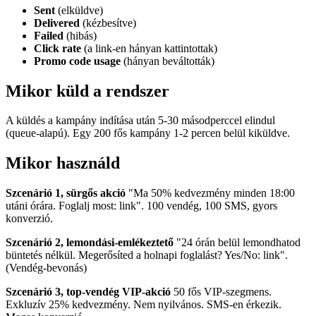
Sent
(elküldve)
Delivered
(kézbesítve)
Failed
(hibás)
Click rate
(a link-en hányan kattintottak)
Promo code usage
(hányan beváltották)
Mikor küld a rendszer
A küldés a kampány indítása után 5-30 másodperccel elindul
(queue-alapú). Egy 200 fős kampány 1-2 percen belül kiküldve.
Mikor használd
Szcenárió 1, sürgős akció
"Ma 50% kedvezmény minden 18:00
utáni órára. Foglalj most: link". 100 vendég, 100 SMS, gyors
konverzió.
Szcenárió 2, lemondási-emlékeztető
"24 órán belül lemondhatod
büntetés nélkül. Megerősíted a holnapi foglalást? Yes/No: link".
(Vendég-bevonás)
Szcenárió 3, top-vendég VIP-akció
50 fős VIP-szegmens.
Exkluzív 25% kedvezmény. Nem nyilvános. SMS-en érkezik.