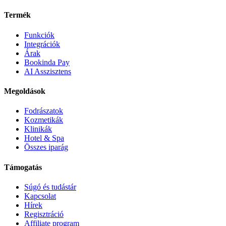
Termék
Funkciók
Integrációk
Árak
Bookinda Pay
AI Asszisztens
Megoldások
Fodrászatok
Kozmetikák
Klinikák
Hotel & Spa
Összes iparág
Támogatás
Súgó és tudástár
Kapcsolat
Hírek
Regisztráció
Affiliate program