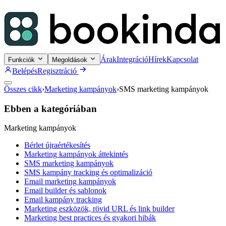
Árak
Integráció
Hírek
Kapcsolat
Funkciók
Megoldások
Belépés
Regisztráció
Összes cikk
›
Marketing kampányok
›
SMS marketing kampányok
Ebben a kategóriában
Marketing kampányok
Bérlet újraértékesítés
Marketing kampányok áttekintés
SMS marketing kampányok
SMS kampány tracking és optimalizáció
Email marketing kampányok
Email builder és sablonok
Email kampány tracking
Marketing eszközök, rövid URL és link builder
Marketing best practices és gyakori hibák