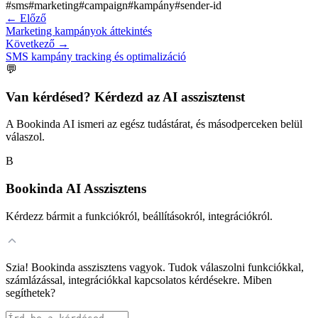
#
sms
#
marketing
#
campaign
#
kampány
#
sender-id
←
Előző
Marketing kampányok áttekintés
Következő
→
SMS kampány tracking és optimalizáció
💬
Van kérdésed? Kérdezd az AI asszisztenst
A Bookinda AI ismeri az egész tudástárat, és másodperceken belül
válaszol.
B
Bookinda AI Asszisztens
Kérdezz bármit a funkciókról, beállításokról, integrációkról.
Szia! Bookinda asszisztens vagyok. Tudok válaszolni funkciókkal,
számlázással, integrációkkal kapcsolatos kérdésekre. Miben
segíthetek?