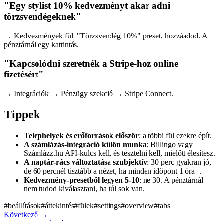
"Egy stylist 10% kedvezményt akar adni
törzsvendégeknek"
→ Kedvezmények fül, "Törzsvendég 10%" preset, hozzáadod. A
pénztárnál egy kattintás.
"Kapcsolódni szeretnék a Stripe-hoz online
fizetésért"
→ Integrációk → Pénzügy szekció → Stripe Connect.
Tippek
Telephelyek és erőforrások először
: a többi fül ezekre épít.
A számlázás-integráció külön munka
: Billingo vagy
Számlázz.hu API-kulcs kell, és tesztelni kell, mielőtt élesítesz.
A naptár-rács változtatása szubjektív
: 30 perc gyakran jó,
de 60 percnél tisztább a nézet, ha minden időpont 1 óra+.
Kedvezmény-presetből legyen 5-10
: ne 30. A pénztárnál
nem tudod kiválasztani, ha túl sok van.
#
beállítások
#
áttekintés
#
fülek
#
settings
#
overview
#
tabs
Következő
→