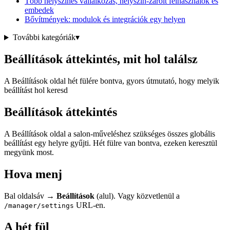
Több helyszínes vállalkozás, helyszín-zárolt felhasználók és
embedek
Bővítmények: modulok és integrációk egy helyen
További kategóriák
▾
Beállítások áttekintés, mit hol találsz
A Beállítások oldal hét fülére bontva, gyors útmutató, hogy melyik
beállítást hol keresd
Beállítások áttekintés
A Beállítások oldal a salon-műveléshez szükséges összes globális
beállítást egy helyre gyűjti. Hét fülre van bontva, ezeken keresztül
megyünk most.
Hova menj
Bal oldalsáv →
Beállítások
(alul). Vagy közvetlenül a
URL-en.
/manager/settings
A hét fül