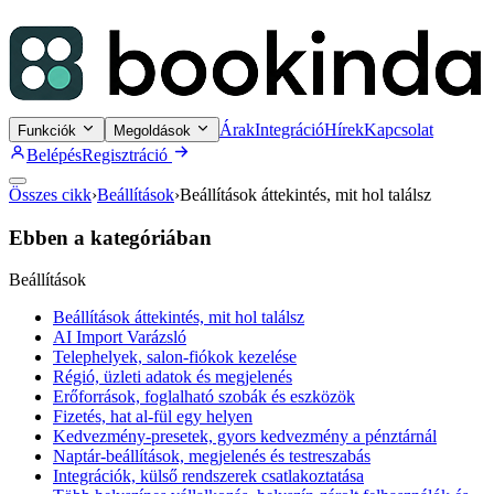
Árak
Integráció
Hírek
Kapcsolat
Funkciók
Megoldások
Belépés
Regisztráció
Összes cikk
›
Beállítások
›
Beállítások áttekintés, mit hol találsz
Ebben a kategóriában
Beállítások
Beállítások áttekintés, mit hol találsz
AI Import Varázsló
Telephelyek, salon-fiókok kezelése
Régió, üzleti adatok és megjelenés
Erőforrások, foglalható szobák és eszközök
Fizetés, hat al-fül egy helyen
Kedvezmény-presetek, gyors kedvezmény a pénztárnál
Naptár-beállítások, megjelenés és testreszabás
Integrációk, külső rendszerek csatlakoztatása