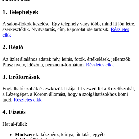
1. Telephelyek
A salon-fiókok kezelése. Egy telephely vagy több, mind itt jön létre,
szerkesztődik. Nyitvatartás, cím, kapcsolat ide tartozik.
Részletes
cikk
2. Régió
Az üzlet általános adatai: név, leírás, fotók, értékelések, jellemzők.
Plusz nyelv, időzóna, pénznem-formátum.
Részletes cikk
3. Erőforrások
Foglalható szobák és eszközök listája. Itt veszed fel a Kezelőszobát,
a Lézergépet, a Köröm-állomást, hogy a szolgáltatásokhoz kötni
tudd.
Részletes cikk
4. Fizetés
Hat al-füllel:
Módszerek
: készpénz, kártya, átutalás, egyéb