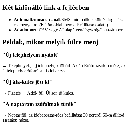
Két különálló link a fejlécben
Automatizmusok
: e-mail/SMS automatikus küldés foglalás-
eseményekre. (Külön oldal, nem a Beállítások-alatt.)
Adatimport
: CSV vagy AI alapú vendég/szolgáltatás-import.
Példák, mikor melyik fülre menj
"Új telephelyem nyitott"
→ Telephelyek, Új telephely, kitöltöd. Aztán Erőforrásokra mész, az
új telephely erőforrásait is felveszed.
"Új áfa-kulcs jött ki"
→ Fizetés → Adók fül. Új sor, új kulcs.
"A naptáram zsúfoltnak tűnik"
→ Naptár fül, az időbeosztás-rács beállítását 30 percről 60-ra állítod.
Tisztább nézet.