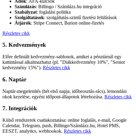
Adók
: ÁFA-kulcsok
Számlázás
: Billingo / Számlázz.hu integráció
Szabályzat
: foglalási politika
Szolgáltatások
: szolgáltatás-szintű fizetési felülírások
Átjárók
: Stripe Connect, Barion online-fizetés
Részletes cikk
5. Kedvezmények
Előre definiált kedvezmény-sablonok, amiket a pénztárnál egy
kattintással alkalmazhatsz (pl. "Diákkedvezmény 10%", "Senior
kedvezmény 15%").
Részletes cikk
6. Naptár
Naptár-megjelenítés (hét első napja, időbeosztás-rács), lemondási
okok kezelése, egyéni időpont-állapotok létrehozása.
Részletes cikk
7. Integrációk
Külső rendszerek csatlakoztatása: online foglalás, e-mail, Google
Calendar, Telegram, push, Billingo/Számlázz.hu, Hotel PMS,
EESZT, analytics, webhookok.
Részletes cikk