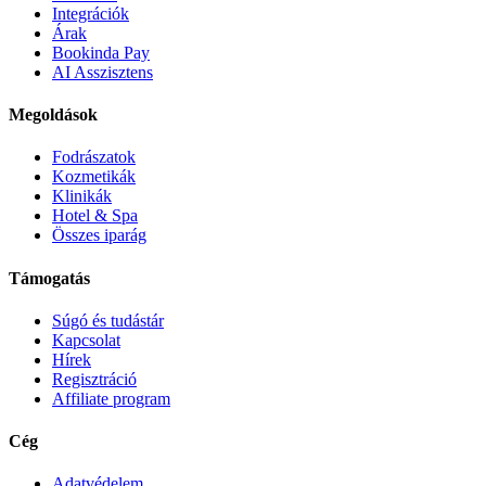
Integrációk
Árak
Bookinda Pay
AI Asszisztens
Megoldások
Fodrászatok
Kozmetikák
Klinikák
Hotel & Spa
Összes iparág
Támogatás
Súgó és tudástár
Kapcsolat
Hírek
Regisztráció
Affiliate program
Cég
Adatvédelem