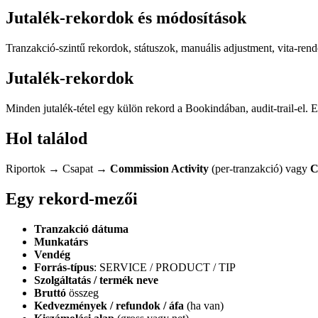
Jutalék-rekordok és módosítások
Tranzakció-szintű rekordok, státuszok, manuális adjustment, vita-ren
Jutalék-rekordok
Minden jutalék-tétel egy külön rekord a Bookindában, audit-trail-el. El
Hol találod
Riportok → Csapat →
Commission Activity
(per-tranzakció) vagy
C
Egy rekord-mezői
Tranzakció dátuma
Munkatárs
Vendég
Forrás-típus
: SERVICE / PRODUCT / TIP
Szolgáltatás / termék neve
Bruttó
összeg
Kedvezmények / refundok / áfa
(ha van)