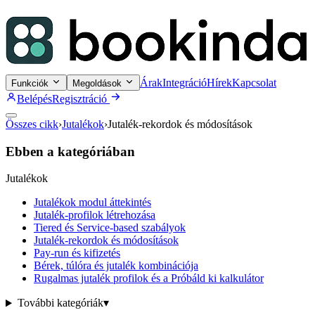
Árak
Integráció
Hírek
Kapcsolat
Funkciók
Megoldások
Belépés
Regisztráció
Összes cikk
›
Jutalékok
›
Jutalék-rekordok és módosítások
Ebben a kategóriában
Jutalékok
Jutalékok modul áttekintés
Jutalék-profilok létrehozása
Tiered és Service-based szabályok
Jutalék-rekordok és módosítások
Pay-run és kifizetés
Bérek, túlóra és jutalék kombinációja
Rugalmas jutalék profilok és a Próbáld ki kalkulátor
További kategóriák
▾