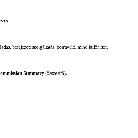
dezés
adás, befejezett szolgáltatás, borravaló, mind külön sor.
ommission Summary
(összesítő).