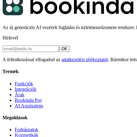
Az új generációs AI vezérelt foglalási és üzletmenedzsment rendszer. K
Hírlevél
OK
A feliratkozással elfogadod az
adatkezelési tájékoztatót
. Bármikor leir
Termék
Funkciók
Integrációk
Árak
Bookinda Pay
AI Asszisztens
Megoldások
Fodrászatok
Kozmetikák