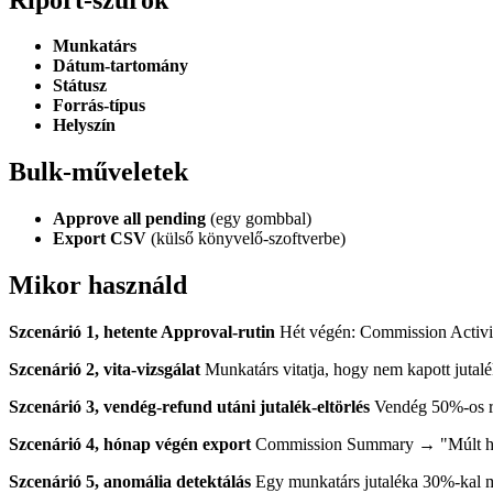
Munkatárs
Dátum-tartomány
Státusz
Forrás-típus
Helyszín
Bulk-műveletek
Approve all pending
(egy gombbal)
Export CSV
(külső könyvelő-szoftverbe)
Mikor használd
Szcenárió 1, hetente Approval-rutin
Hét végén: Commission Activi
Szcenárió 2, vita-vizsgálat
Munkatárs vitatja, hogy nem kapott jutal
Szcenárió 3, vendég-refund utáni jutalék-eltörlés
Vendég 50%-os re
Szcenárió 4, hónap végén export
Commission Summary → "Múlt hó
Szcenárió 5, anomália detektálás
Egy munkatárs jutaléka 30%-kal ma