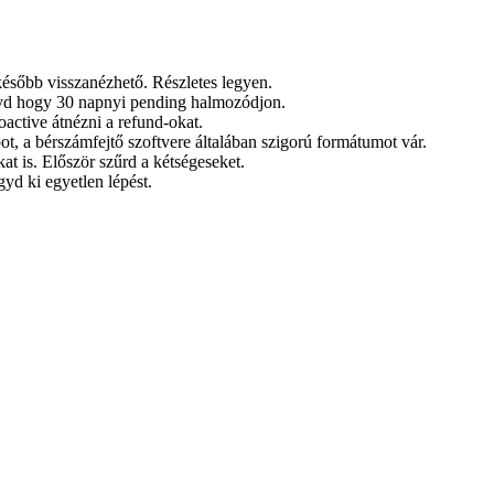
később visszanézhető. Részletes legyen.
yd hogy 30 napnyi pending halmozódjon.
oactive átnézni a refund-okat.
pot, a bérszámfejtő szoftvere általában szigorú formátumot vár.
at is. Először szűrd a kétségeseket.
gyd ki egyetlen lépést.