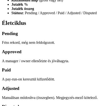
Kiszámolási alap
(gross vagy net)
Jutalék %
Jutalék összeg
Státusz
: Pending / Approved / Paid / Adjusted / Disputed
Életciklus
Pending
Friss rekord, még nem feldolgozott.
Approved
A manager / owner ellenőrizte és jóváhagyta.
Paid
A pay-run-on keresztül kifizetődött.
Adjusted
Manuálisan módosítva (összegben). Megjegyzés-mező kötelező.