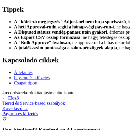
Tippek
A "kötelező megjegyzés" Adjust-nél nem buja sportszárú
, 
A heti Approval-rutin segíti a hónap-végi pay-run-t
, ne hag
A Disputed státusz vendég-panasz után gyakori
, érdemes pr
Az Export CSV oszlop-formázása
: ne hagyj felesleges oszlo
A "Bulk Approve" óvatosan
, ne approve-old a hibás rekordok
A jutalék-szám pontossága a salon-pénzügyek alapja
, ne ha
Kapcsolódó cikkek
Áttekintés
Pay-run és kifizetés
Csapat riport
#
records
#
rekordok
#
adjustment
#
dispute
←
Előző
Tiered és Service-based szabályok
Következő
→
Pay-run és kifizetés
💬
Van kérdésed? Kérdezd az AI asszisztenst