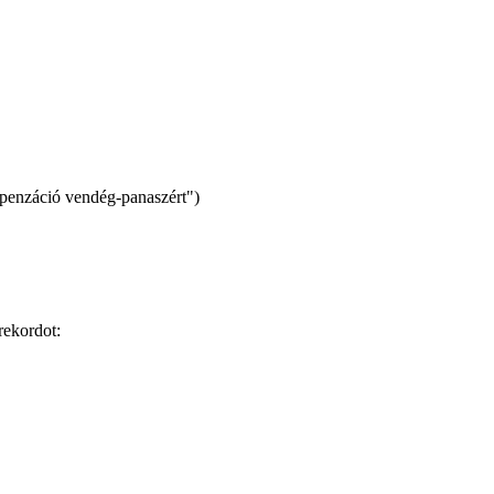
penzáció vendég-panaszért")
 rekordot: