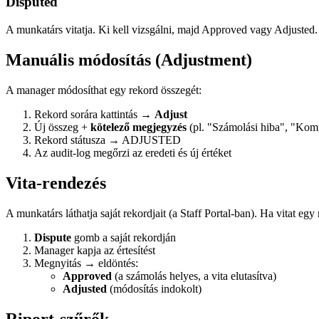
Disputed
A munkatárs vitatja. Ki kell vizsgálni, majd Approved vagy Adjusted.
Manuális módosítás (Adjustment)
A manager módosíthat egy rekord összegét:
Rekord sorára kattintás →
Adjust
Új összeg +
kötelező megjegyzés
(pl. "Számolási hiba", "Kom
Rekord státusza → ADJUSTED
Az audit-log megőrzi az eredeti és új értéket
Vita-rendezés
A munkatárs láthatja saját rekordjait (a Staff Portal-ban). Ha vitat egy
Dispute
gomb a saját rekordján
Manager kapja az értesítést
Megnyitás → eldöntés:
Approved
(a számolás helyes, a vita elutasítva)
Adjusted
(módosítás indokolt)
Riport-szűrők