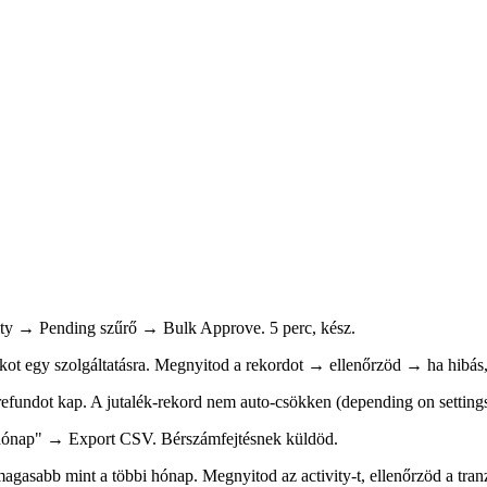
ty → Pending szűrő → Bulk Approve. 5 perc, kész.
ékot egy szolgáltatásra. Megnyitod a rekordot → ellenőrzöd → ha hibás
fundot kap. A jutalék-rekord nem auto-csökken (depending on settings
nap" → Export CSV. Bérszámfejtésnek küldöd.
gasabb mint a többi hónap. Megnyitod az activity-t, ellenőrzöd a tran