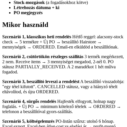
Stock-mozgások
(a fogadásokhoz kötve)
Létrehozás dátuma + ki
PO megjegyzés
Mikor használd
Szcenárió 1, klasszikus heti rendelés
Hétfő reggel: alacsony-stock
check → 5 termékre + Új PO → beszállító Hairstore →
mennyiségek → ORDERED. Email-en elküldöd a beszállítónak.
Szcenárió 2, csütörtökön részleges szállítás
3 termék megérkezett,
2 nem. Receive items → 3 mennyiséget megadod, 2-nél 0. PO
státusz PARTIALLY_RECEIVED. A 2 maradékot 1 hét múlva
fogadod.
Szcenárió 3, beszállító leveszi a rendelést
A beszállító visszadobja:
"egy tétel kifutott". CANCELLED státusz, vagy a hiányzó tételt
eltávolítod, és újra ORDERED.
Szcenárió 4, sürgős rendelés
Hajfesték elfogyott, holnap nagy
foglalás. + Új PO → minimum kötelező tételek → ORDERED →
telefonon a beszállítóval gyors-szállítás.
Szcenárió 5, költségelemzés
PO-listán szűrsz: utolsó 6 hónap.
Excel export. Excel-ben átlag-cost vs eladási ár → profit-margó