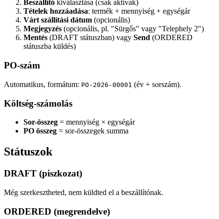
Beszállító
kiválasztása (csak aktívak)
Tételek hozzáadása
: termék + mennyiség + egységár
Várt szállítási dátum
(opcionális)
Megjegyzés
(opcionális, pl. "Sürgős" vagy "Telephely 2")
Mentés
(DRAFT státuszban) vagy
Send
(ORDERED
státuszba küldés)
PO-szám
Automatikus, formátum:
(év + sorszám).
PO-2026-00001
Költség-számolás
Sor-összeg
= mennyiség × egységár
PO összeg
= sor-összegek summa
Státuszok
DRAFT (piszkozat)
Még szerkesztheted, nem küldted el a beszállítónak.
ORDERED (megrendelve)