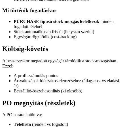
Mi történik fogadáskor
PURCHASE típusú stock-mozgás keletkezik
minden
fogadott tételnél
Stock automatikusan frissül (helyszín szerint)
Egységár rögzítődik (cost-tracking)
Költség-követés
A beszerzéskor megadott egységár tárolódik a stock-mozgásban.
Ezzel:
A profit-számolás pontos
Ár-változások időszakos elemzéséhez (átlag-cost vs eladási
ár)
Beszállító-összehasonlítás (ki olcsóbb)
PO megnyitás (részletek)
A PO sorára kattintva:
Tétellista
(rendelt vs fogadott)