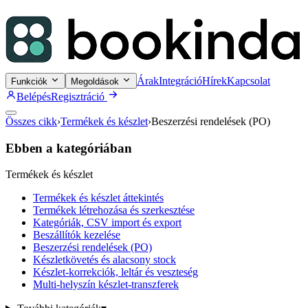
Árak
Integráció
Hírek
Kapcsolat
Funkciók
Megoldások
Belépés
Regisztráció
Összes cikk
›
Termékek és készlet
›
Beszerzési rendelések (PO)
Ebben a kategóriában
Termékek és készlet
Termékek és készlet áttekintés
Termékek létrehozása és szerkesztése
Kategóriák, CSV import és export
Beszállítók kezelése
Beszerzési rendelések (PO)
Készletkövetés és alacsony stock
Készlet-korrekciók, leltár és veszteség
Multi-helyszín készlet-transzferek