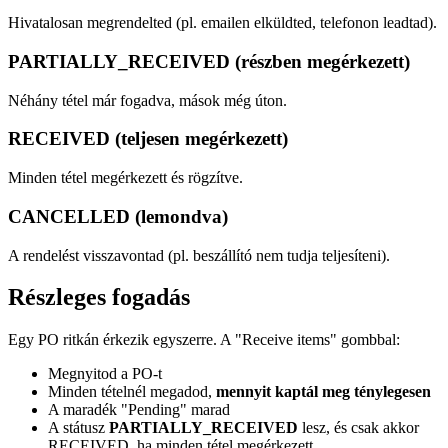
Hivatalosan megrendelted (pl. emailen elküldted, telefonon leadtad).
PARTIALLY_RECEIVED (részben megérkezett)
Néhány tétel már fogadva, mások még úton.
RECEIVED (teljesen megérkezett)
Minden tétel megérkezett és rögzítve.
CANCELLED (lemondva)
A rendelést visszavontad (pl. beszállító nem tudja teljesíteni).
Részleges fogadás
Egy PO ritkán érkezik egyszerre. A "Receive items" gombbal:
Megnyitod a PO-t
Minden tételnél megadod,
mennyit kaptál meg ténylegesen
A maradék "Pending" marad
A státusz
PARTIALLY_RECEIVED
lesz, és csak akkor
RECEIVED, ha minden tétel megérkezett