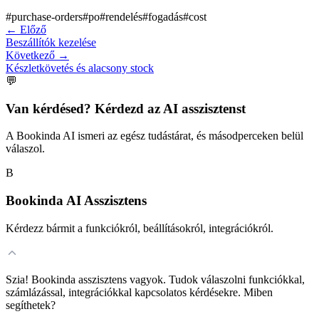
#
purchase-orders
#
po
#
rendelés
#
fogadás
#
cost
←
Előző
Beszállítók kezelése
Következő
→
Készletkövetés és alacsony stock
💬
Van kérdésed? Kérdezd az AI asszisztenst
A Bookinda AI ismeri az egész tudástárat, és másodperceken belül
válaszol.
B
Bookinda AI Asszisztens
Kérdezz bármit a funkciókról, beállításokról, integrációkról.
Szia! Bookinda asszisztens vagyok. Tudok válaszolni funkciókkal,
számlázással, integrációkkal kapcsolatos kérdésekre. Miben
segíthetek?