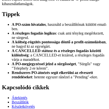
kihasználatlanságok.
Tippek
A PO-szám hivatalos
, használd a beszállítónak küldött email-
ben.
A részleges fogadás logikus
: csak ami tényleg megérkezett,
ne sürgesd.
A költség-rögzítés pontossága döntő a profit-számolásban
,
ne hagyd ki az egységárt.
A CANCELLED státusz és a részleges fogadás közötti
különbség
: a CANCELLED-et lezárod, a részleges fogadás
várja a maradékot.
A PO-megjegyzéssel jelzd a sürgősséget
, "Sürgős" vagy
"Telephely 2-re kérem".
Rendszeres PO-átnézés segít elkerülni az elveszett
rendeléseket
: hetente egyszer ránézel a "Pending"-ekre.
Kapcsolódó cikkek
Áttekintés
Beszállítók
Készletkövetés