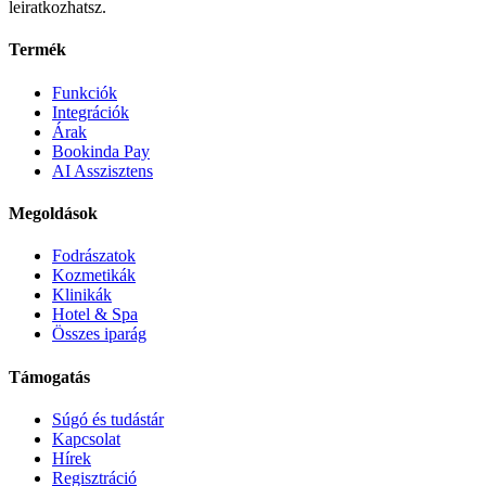
leiratkozhatsz.
Termék
Funkciók
Integrációk
Árak
Bookinda Pay
AI Asszisztens
Megoldások
Fodrászatok
Kozmetikák
Klinikák
Hotel & Spa
Összes iparág
Támogatás
Súgó és tudástár
Kapcsolat
Hírek
Regisztráció