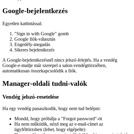
Google-bejelentkezés
Egyetlen kattintással:
"Sign in with Google" gomb
Google fiók-választás
Engedély-megadás
Sikeres bejelentkezés
A Google-bejelentkezésnél nincs jelszó-felejtés. Ha a vendég
Google-e-mailje már szerepel a salon-vendégtörzsében,
automatikusan összekapcsolódik a fiók.
Manager-oldali tudni-valók
Vendég jelszó-resetelése
Ha egy vendég panaszkodik, hogy nem tud belépni:
Mondd, hogy próbálja a "Forgot password"-öt
Ha nem működik, nézd meg az e-mail-címet az
ügyféltörzsben (lehet, hogy elgépelte)