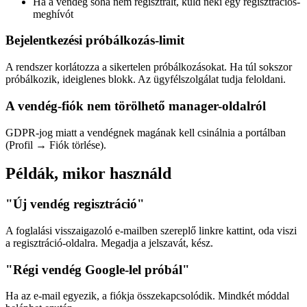
Ha a vendég soha nem regisztrált, küld neki egy regisztrációs-
meghívót
Bejelentkezési próbálkozás-limit
A rendszer korlátozza a sikertelen próbálkozásokat. Ha túl sokszor
próbálkozik, ideiglenes blokk. Az ügyfélszolgálat tudja feloldani.
A vendég-fiók nem törölhető manager-oldalról
GDPR-jog miatt a vendégnek magának kell csinálnia a portálban
(Profil → Fiók törlése).
Példák, mikor használd
"Új vendég regisztráció"
A foglalási visszaigazoló e-mailben szereplő linkre kattint, oda viszi
a regisztráció-oldalra. Megadja a jelszavát, kész.
"Régi vendég Google-lel próbál"
Ha az e-mail egyezik, a fiókja összekapcsolódik. Mindkét móddal