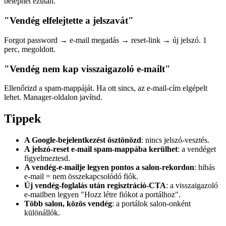
beléphet ezután.
"Vendég elfelejtette a jelszavát"
Forgot password → e-mail megadás → reset-link → új jelszó. 1
perc, megoldott.
"Vendég nem kap visszaigazoló e-mailt"
Ellenőrizd a spam-mappáját. Ha ott sincs, az e-mail-cím elgépelt
lehet. Manager-oldalon javítsd.
Tippek
A Google-bejelentkezést ösztönözd
: nincs jelszó-vesztés.
A jelszó-reset e-mail spam-mappába kerülhet
: a vendéget
figyelmeztesd.
A vendég-e-mailje legyen pontos a salon-rekordon
: hibás
e-mail = nem összekapcsolódó fiók.
Új vendég-foglalás után regisztráció-CTA
: a visszaigazoló
e-mailben legyen "Hozz létre fiókot a portálhoz".
Több salon, közös vendég
: a portálok salon-onként
különállók.