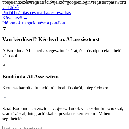
#
bejelentkezés
#
regisztráció
#
jelszó
#
google
#
login
#
register
#
password
←
Előző
Portál beállítása és márka-testreszabás
Következő
→
Időpontok megtekintése a portálon
💬
Van kérdésed? Kérdezd az AI asszisztenst
A Bookinda AI ismeri az egész tudástárat, és másodperceken belül
válaszol.
B
Bookinda AI Asszisztens
Kérdezz bármit a funkciókról, beállításokról, integrációkról.
Szia! Bookinda asszisztens vagyok. Tudok válaszolni funkciókkal,
számlázással, integrációkkal kapcsolatos kérdésekre. Miben
segíthetek?