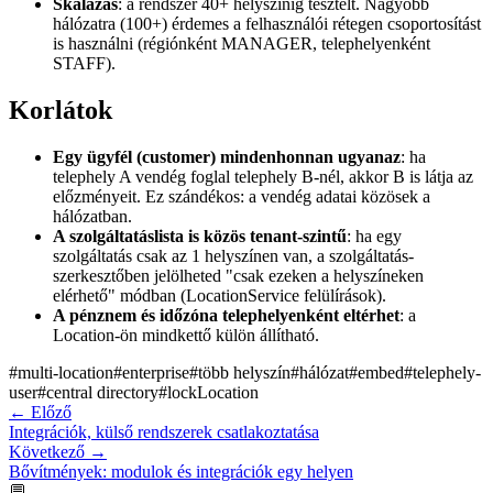
Skálázás
: a rendszer 40+ helyszínig tesztelt. Nagyobb
hálózatra (100+) érdemes a felhasználói rétegen csoportosítást
is használni (régiónként MANAGER, telephelyenként
STAFF).
Korlátok
Egy ügyfél (customer) mindenhonnan ugyanaz
: ha
telephely A vendég foglal telephely B-nél, akkor B is látja az
előzményeit. Ez szándékos: a vendég adatai közösek a
hálózatban.
A szolgáltatáslista is közös tenant-szintű
: ha egy
szolgáltatás csak az 1 helyszínen van, a szolgáltatás-
szerkesztőben jelölheted "csak ezeken a helyszíneken
elérhető" módban (LocationService felülírások).
A pénznem és időzóna telephelyenként eltérhet
: a
Location-ön mindkettő külön állítható.
#
multi-location
#
enterprise
#
több helyszín
#
hálózat
#
embed
#
telephely-
user
#
central directory
#
lockLocation
←
Előző
Integrációk, külső rendszerek csatlakoztatása
Következő
→
Bővítmények: modulok és integrációk egy helyen
💬