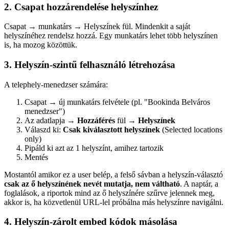
2. Csapat hozzárendelése helyszínhez
Csapat → munkatárs → Helyszínek fül. Mindenkit a saját
helyszínéhez rendelsz hozzá. Egy munkatárs lehet több helyszínen
is, ha mozog közöttük.
3. Helyszín-szintű felhasználó létrehozása
A telephely-menedzser számára:
Csapat → új munkatárs felvétele (pl. "Bookinda Belváros
menedzser")
Az adatlapja →
Hozzáférés
fül →
Helyszínek
Válaszd ki:
Csak kiválasztott helyszínek
(Selected locations
only)
Pipáld ki azt az 1 helyszínt, amihez tartozik
Mentés
Mostantól amikor ez a user belép, a felső sávban a helyszín-választó
csak az ő helyszínének nevét mutatja, nem váltható
. A naptár, a
foglalások, a riportok mind az ő helyszínére szűrve jelennek meg,
akkor is, ha közvetlenül URL-lel próbálna más helyszínre navigálni.
4. Helyszín-zárolt embed kódok másolása