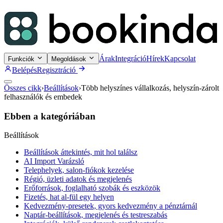
Árak
Integráció
Hírek
Kapcsolat
Funkciók
Megoldások
Belépés
Regisztráció
Összes cikk
›
Beállítások
›
Több helyszínes vállalkozás, helyszín-zárolt
felhasználók és embedek
Ebben a kategóriában
Beállítások
Beállítások áttekintés, mit hol találsz
AI Import Varázsló
Telephelyek, salon-fiókok kezelése
Régió, üzleti adatok és megjelenés
Erőforrások, foglalható szobák és eszközök
Fizetés, hat al-fül egy helyen
Kedvezmény-presetek, gyors kedvezmény a pénztárnál
Naptár-beállítások, megjelenés és testreszabás