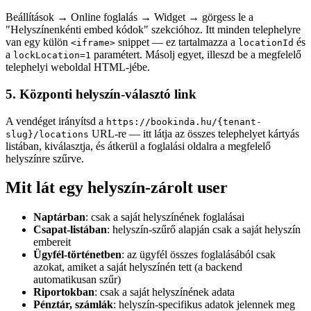
Beállítások → Online foglalás → Widget → görgess le a
"Helyszínenkénti embed kódok" szekcióhoz. Itt minden telephelyre
van egy külön
snippet — ez tartalmazza a
és
<iframe>
locationId
a
paramétert. Másolj egyet, illeszd be a megfelelő
lockLocation=1
telephelyi weboldal HTML-jébe.
5. Központi helyszín-választó link
A vendéget irányítsd a
https://bookinda.hu/{tenant-
URL-re — itt látja az összes telephelyet kártyás
slug}/locations
listában, kiválasztja, és átkerül a foglalási oldalra a megfelelő
helyszínre szűrve.
Mit lát egy helyszín-zárolt user
Naptárban
: csak a saját helyszínének foglalásai
Csapat-listában
: helyszín-szűrő alapján csak a saját helyszín
embereit
Ügyfél-történetben
: az ügyfél összes foglalásából csak
azokat, amiket a saját helyszínén tett (a backend
automatikusan szűr)
Riportokban
: csak a saját helyszínének adata
Pénztár, számlák
: helyszín-specifikus adatok jelennek meg