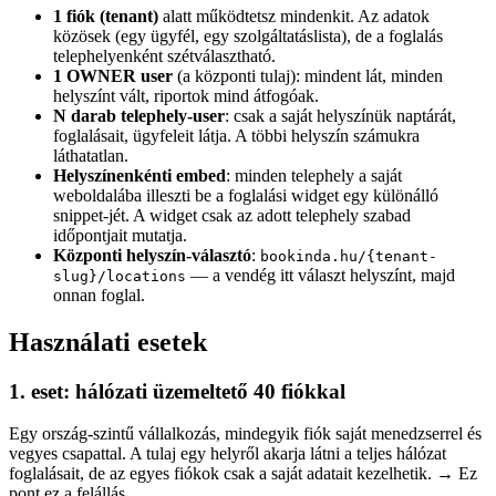
1 fiók (tenant)
alatt működtetsz mindenkit. Az adatok
közösek (egy ügyfél, egy szolgáltatáslista), de a foglalás
telephelyenként szétválasztható.
1 OWNER user
(a központi tulaj): mindent lát, minden
helyszínt vált, riportok mind átfogóak.
N darab telephely-user
: csak a saját helyszínük naptárát,
foglalásait, ügyfeleit látja. A többi helyszín számukra
láthatatlan.
Helyszínenkénti embed
: minden telephely a saját
weboldalába illeszti be a foglalási widget egy különálló
snippet-jét. A widget csak az adott telephely szabad
időpontjait mutatja.
Központi helyszín-választó
:
bookinda.hu/{tenant-
— a vendég itt választ helyszínt, majd
slug}/locations
onnan foglal.
Használati esetek
1. eset: hálózati üzemeltető 40 fiókkal
Egy ország-szintű vállalkozás, mindegyik fiók saját menedzserrel és
vegyes csapattal. A tulaj egy helyről akarja látni a teljes hálózat
foglalásait, de az egyes fiókok csak a saját adatait kezelhetik. → Ez
pont ez a felállás.