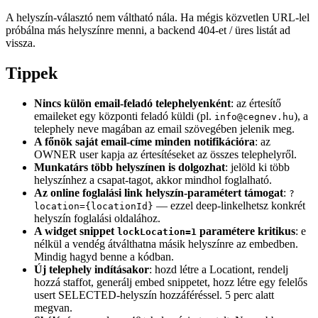
A helyszín-választó nem váltható nála. Ha mégis közvetlen URL-lel
próbálna más helyszínre menni, a backend 404-et / üres listát ad
vissza.
Tippek
Nincs külön email-feladó telephelyenként
: az értesítő
emaileket egy központi feladó küldi (pl.
), a
info@cegnev.hu
telephely neve magában az email szövegében jelenik meg.
A főnök saját email-címe minden notifikációra
: az
OWNER user kapja az értesítéseket az összes telephelyről.
Munkatárs több helyszínen is dolgozhat
: jelöld ki több
helyszínhez a csapat-tagot, akkor mindhol foglalható.
Az online foglalási link helyszín-paramétert támogat
:
?
— ezzel deep-linkelhetsz konkrét
location={locationId}
helyszín foglalási oldalához.
A widget snippet
paramétere kritikus
: e
lockLocation=1
nélkül a vendég átválthatna másik helyszínre az embedben.
Mindig hagyd benne a kódban.
Új telephely indításakor
: hozd létre a Locationt, rendelj
hozzá staffot, generálj embed snippetet, hozz létre egy felelős
usert SELECTED-helyszín hozzáféréssel. 5 perc alatt
megvan.