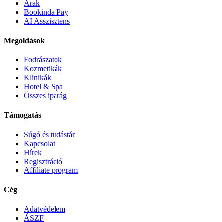
Árak
Bookinda Pay
AI Asszisztens
Megoldások
Fodrászatok
Kozmetikák
Klinikák
Hotel & Spa
Összes iparág
Támogatás
Súgó és tudástár
Kapcsolat
Hírek
Regisztráció
Affiliate program
Cég
Adatvédelem
ÁSZF