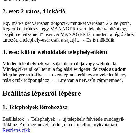
2. eset: 2 város, 4 lokáció
Egy márka két városban dolgozik, mindkét városban 2-2 helyszín.
Régiónként ráteszel egy MANAGER usert, telephelyenként egy
"saját menedzsment" usert. A MANAGER lát mindent a régiójához
tartozót, a telephely-user csak a sajátját. → Ez is működik.
3. eset: külön weboldalak telephelyenként
Minden telephelynek van saját aldomainja vagy weboldala.
Mindegyikre rá kell tenni a foglalási widgetet, de
csak az adott
telephelyre szűkítve
— a vendég ne kerülhessen véletlenül egy
másik fiók időpontjához. → Erre van a helyszín-zárolt embed.
Beállítás lépésről lépésre
1. Telephelyek létrehozása
Beállítások → Telephelyek → új telephely felvétele mindegyik
fiókhoz. Adj meg nevet, kódot, címet, telefont, nyitvatartást.
Részletes cikk