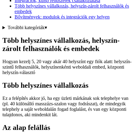
Integrációk, külső rendszerek csatlakoztatása
Több helyszínes vállalkozás, helyszín-zárolt felhasználók és
embedek
Bővítmények: modulok és integrációk egy helyen
További kategóriák
▾
Több helyszínes vállalkozás, helyszín-
zárolt felhasználók és embedek
Hogyan kezelj 5, 20 vagy akár 40 helyszínt egy fiók alatt: helyszín-
szintű felhasználók, helyszínenkénti weboldali embed, központi
helyszín-választó
Több helyszínes vállalkozás
Ez a felépítés akkor jó, ha egy üzleti márkának sok telephelye van
(pl. 40 különálló masszázs-szalon vagy fodrászat), de mindegyik
telephely a saját weboldalán fogad foglalást, és van egy központi
tulajdonos, aki mindenkit lát.
Az alap felállás