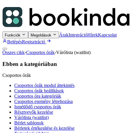
Árak
Integráció
Hírek
Kapcsolat
Funkciók
Megoldások
Belépés
Regisztráció
Összes cikk
›
Csoportos órák
›
Várólista (waitlist)
Ebben a kategóriában
Csoportos órák
Csoportos órák modul áttekintés
Csoportos órák beállítások
Csoportos óra kategóriák
Csoportos esemény létrehozása
Ismétlődő csoportos órák
Résztvevők kezelése
Várólista (waitlist)
Bérlet sablonok
Bérletek értékesítése és kezelése