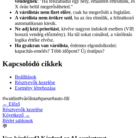
vendégnek
: "Ha felszabadul egy hely, emailben értesítünk, és
X órán belül megerősítheted."
A várólistás nem fizet előre
, csak ha megerősíti a foglalást.
A várólista nem örökre szól
, ha az óra elmúlik, a feliratkozó
automatikusan kiesik.
Ne adj kézi prioritást
, kivéve nagyon indokolt esetben (VIP,
hosszú vendég előzmény). Ha túl sokat csinálod, a várólistás
logika értéke elvész.
Ha gyakran van várólista
, érdemes elgondolkodni:
kapacitás-emelés? Több időpont? Új óratípus?
Kapcsolódó cikkek
Beállítások
Résztvevők kezelése
Esemény létrehozása
#
waitlist
#
várólista
#
queue
#
auto-fill
←
Előző
Résztvevők kezelése
Következő
→
Bérlet sablonok
💬