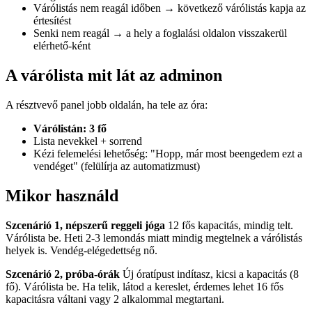
Várólistás nem reagál időben → következő várólistás kapja az
értesítést
Senki nem reagál → a hely a foglalási oldalon visszakerül
elérhető-ként
A várólista mit lát az adminon
A résztvevő panel jobb oldalán, ha tele az óra:
Várólistán: 3 fő
Lista nevekkel + sorrend
Kézi felemelési lehetőség: "Hopp, már most beengedem ezt a
vendéget" (felülírja az automatizmust)
Mikor használd
Szcenárió 1, népszerű reggeli jóga
12 fős kapacitás, mindig telt.
Várólista be. Heti 2-3 lemondás miatt mindig megtelnek a várólistás
helyek is. Vendég-elégedettség nő.
Szcenárió 2, próba-órák
Új óratípust indítasz, kicsi a kapacitás (8
fő). Várólista be. Ha telik, látod a kereslet, érdemes lehet 16 fős
kapacitásra váltani vagy 2 alkalommal megtartani.