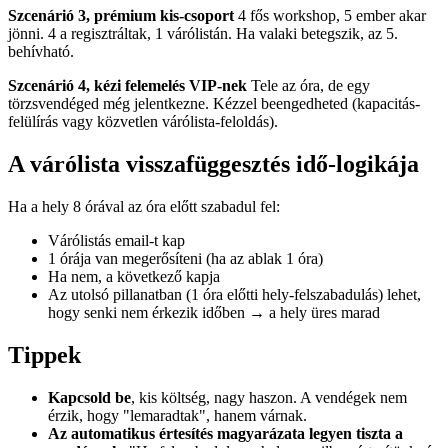
Szcenárió 3, prémium kis-csoport
4 fős workshop, 5 ember akar
jönni. 4 a regisztráltak, 1 várólistán. Ha valaki betegszik, az 5.
behívható.
Szcenárió 4, kézi felemelés VIP-nek
Tele az óra, de egy
törzsvendéged még jelentkezne. Kézzel beengedheted (kapacitás-
felülírás vagy közvetlen várólista-feloldás).
A várólista visszafüggesztés idő-logikája
Ha a hely 8 órával az óra előtt szabadul fel:
Várólistás email-t kap
1 órája van megerősíteni (ha az ablak 1 óra)
Ha nem, a következő kapja
Az utolsó pillanatban (1 óra előtti hely-felszabadulás) lehet,
hogy senki nem érkezik időben → a hely üres marad
Tippek
Kapcsold be
, kis költség, nagy haszon. A vendégek nem
érzik, hogy "lemaradtak", hanem várnak.
Az automatikus értesítés magyarázata legyen tiszta a