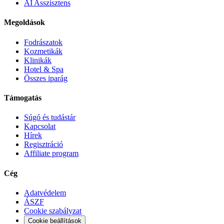
AI Asszisztens
Megoldások
Fodrászatok
Kozmetikák
Klinikák
Hotel & Spa
Összes iparág
Támogatás
Súgó és tudástár
Kapcsolat
Hírek
Regisztráció
Affiliate program
Cég
Adatvédelem
ÁSZF
Cookie szabályzat
Cookie beállítások