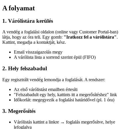
A folyamat
1. Várólistára kerülés
A vendég a foglalási oldalon (online vagy Customer Portal-ban)
látja, hogy az óra teli. Egy gomb:
"Iratkozz fel a várólistára"
.
Kattint, megadja a kontaktját, kész.
Email visszaigazolás megy
A várólista lista a sorrend szerint épül (FIFO)
2. Hely felszabadul
Egy regisztrált vendég lemondja a foglalását. A rendszer:
Az első várólistást emailben értesíti
"Felszabadult egy hely, kattints itt a megerősítéshez" link
Időkorlát: megegyezik a foglalási határidővel (pl. 1 óra)
3. Megerősítés
Várólistás kattint a linkre → foglalás megerősítve, helye
lefoglalva