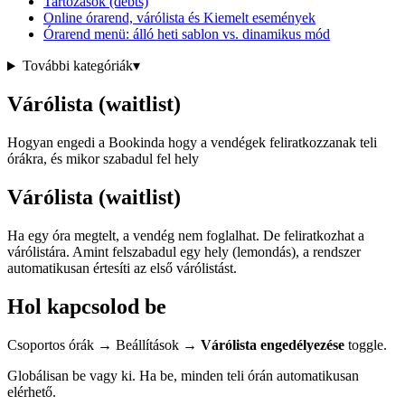
Tartozások (debts)
Online órarend, várólista és Kiemelt események
Órarend menü: álló heti sablon vs. dinamikus mód
További kategóriák
▾
Várólista (waitlist)
Hogyan engedi a Bookinda hogy a vendégek feliratkozzanak teli
órákra, és mikor szabadul fel hely
Várólista (waitlist)
Ha egy óra megtelt, a vendég nem foglalhat. De feliratkozhat a
várólistára. Amint felszabadul egy hely (lemondás), a rendszer
automatikusan értesíti az első várólistást.
Hol kapcsolod be
Csoportos órák → Beállítások →
Várólista engedélyezése
toggle.
Globálisan be vagy ki. Ha be, minden teli órán automatikusan
elérhető.