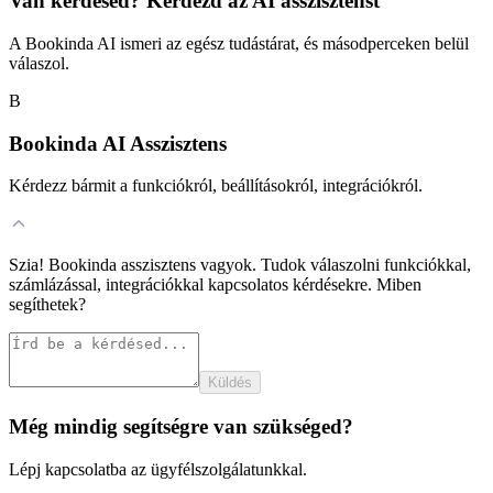
Van kérdésed? Kérdezd az AI asszisztenst
A Bookinda AI ismeri az egész tudástárat, és másodperceken belül
válaszol.
B
Bookinda AI Asszisztens
Kérdezz bármit a funkciókról, beállításokról, integrációkról.
Szia! Bookinda asszisztens vagyok. Tudok válaszolni funkciókkal,
számlázással, integrációkkal kapcsolatos kérdésekre. Miben
segíthetek?
Küldés
Még mindig segítségre van szükséged?
Lépj kapcsolatba az ügyfélszolgálatunkkal.