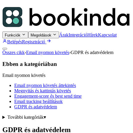
Árak
Integráció
Hírek
Kapcsolat
Funkciók
Megoldások
Belépés
Regisztráció
Összes cikk
›
Email nyomon követés
›
GDPR és adatvédelem
Ebben a kategóriában
Email nyomon követés
Email nyomon követés áttekintés
Megnyitás és kattintás követés
Engagement-score és best send time
Email tracking beállítások
GDPR és adatvédelem
További kategóriák
▾
GDPR és adatvédelem