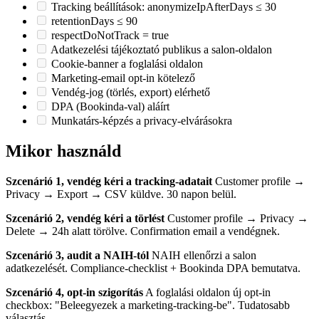
Tracking beállítások: anonymizeIpAfterDays ≤ 30
retentionDays ≤ 90
respectDoNotTrack = true
Adatkezelési tájékoztató publikus a salon-oldalon
Cookie-banner a foglalási oldalon
Marketing-email opt-in kötelező
Vendég-jog (törlés, export) elérhető
DPA (Bookinda-val) aláírt
Munkatárs-képzés a privacy-elvárásokra
Mikor használd
Szcenárió 1, vendég kéri a tracking-adatait
Customer profile →
Privacy → Export → CSV küldve. 30 napon belül.
Szcenárió 2, vendég kéri a törlést
Customer profile → Privacy →
Delete → 24h alatt törölve. Confirmation email a vendégnek.
Szcenárió 3, audit a NAIH-tól
NAIH ellenőrzi a salon
adatkezelését. Compliance-checklist + Bookinda DPA bemutatva.
Szcenárió 4, opt-in szigorítás
A foglalási oldalon új opt-in
checkbox: "Beleegyezek a marketing-tracking-be". Tudatosabb
választás.