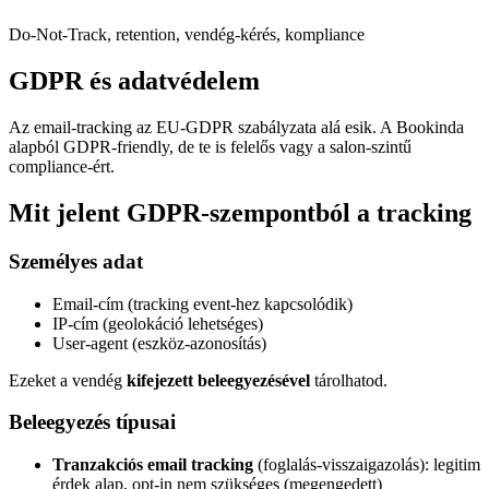
Do-Not-Track, retention, vendég-kérés, kompliance
GDPR és adatvédelem
Az email-tracking az EU-GDPR szabályzata alá esik. A Bookinda
alapból GDPR-friendly, de te is felelős vagy a salon-szintű
compliance-ért.
Mit jelent GDPR-szempontból a tracking
Személyes adat
Email-cím (tracking event-hez kapcsolódik)
IP-cím (geolokáció lehetséges)
User-agent (eszköz-azonosítás)
Ezeket a vendég
kifejezett beleegyezésével
tárolhatod.
Beleegyezés típusai
Tranzakciós email tracking
(foglalás-visszaigazolás): legitim
érdek alap, opt-in nem szükséges (megengedett)