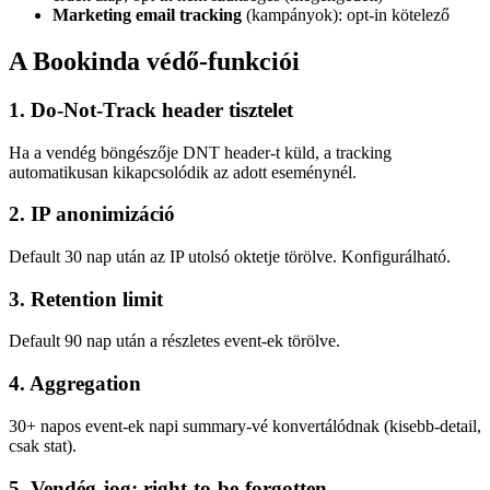
Marketing email tracking
(kampányok): opt-in kötelező
A Bookinda védő-funkciói
1. Do-Not-Track header tisztelet
Ha a vendég böngészője DNT header-t küld, a tracking
automatikusan kikapcsolódik az adott eseménynél.
2. IP anonimizáció
Default 30 nap után az IP utolsó oktetje törölve. Konfigurálható.
3. Retention limit
Default 90 nap után a részletes event-ek törölve.
4. Aggregation
30+ napos event-ek napi summary-vé konvertálódnak (kisebb-detail,
csak stat).
5. Vendég-jog: right-to-be-forgotten