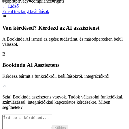
#
gdpr
#
privacy
#
compliance
#
rights
←
Előző
Email tracking beállítások
💬
Van kérdésed? Kérdezd az AI asszisztenst
A Bookinda AI ismeri az egész tudástárat, és másodperceken belül
válaszol.
B
Bookinda AI Asszisztens
Kérdezz bármit a funkciókról, beállításokról, integrációkról.
Szia! Bookinda asszisztens vagyok. Tudok válaszolni funkciókkal,
számlázással, integrációkkal kapcsolatos kérdésekre. Miben
segíthetek?
Küldés