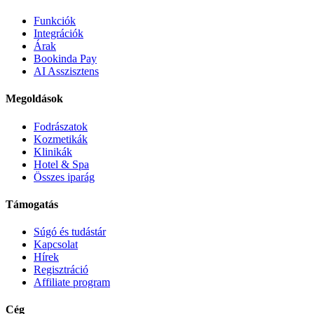
Funkciók
Integrációk
Árak
Bookinda Pay
AI Asszisztens
Megoldások
Fodrászatok
Kozmetikák
Klinikák
Hotel & Spa
Összes iparág
Támogatás
Súgó és tudástár
Kapcsolat
Hírek
Regisztráció
Affiliate program
Cég