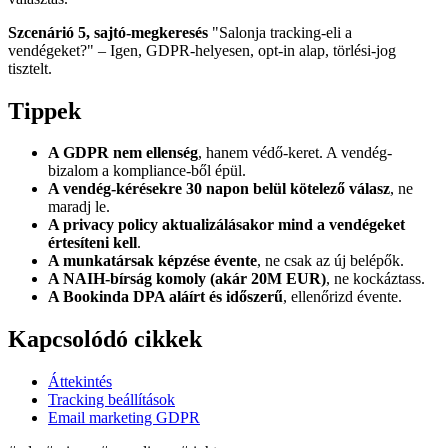
Szcenárió 5, sajtó-megkeresés
"Salonja tracking-eli a
vendégeket?" – Igen, GDPR-helyesen, opt-in alap, törlési-jog
tisztelt.
Tippek
A GDPR nem ellenség
, hanem védő-keret. A vendég-
bizalom a kompliance-ből épül.
A vendég-kérésekre 30 napon belül kötelező válasz
, ne
maradj le.
A privacy policy aktualizálásakor mind a vendégeket
értesíteni kell
.
A munkatársak képzése évente
, ne csak az új belépők.
A NAIH-bírság komoly (akár 20M EUR)
, ne kockáztass.
A Bookinda DPA aláírt és időszerű
, ellenőrizd évente.
Kapcsolódó cikkek
Áttekintés
Tracking beállítások
Email marketing GDPR