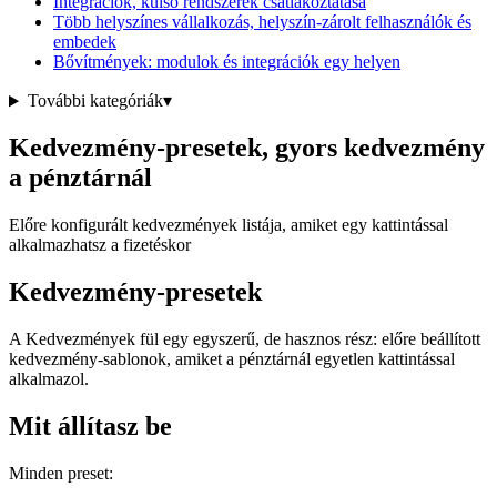
Integrációk, külső rendszerek csatlakoztatása
Több helyszínes vállalkozás, helyszín-zárolt felhasználók és
embedek
Bővítmények: modulok és integrációk egy helyen
További kategóriák
▾
Kedvezmény-presetek, gyors kedvezmény
a pénztárnál
Előre konfigurált kedvezmények listája, amiket egy kattintással
alkalmazhatsz a fizetéskor
Kedvezmény-presetek
A Kedvezmények fül egy egyszerű, de hasznos rész: előre beállított
kedvezmény-sablonok, amiket a pénztárnál egyetlen kattintással
alkalmazol.
Mit állítasz be
Minden preset: