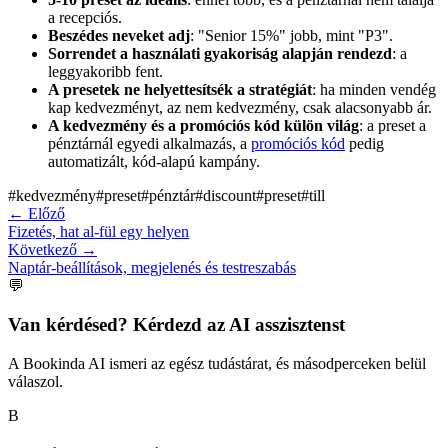
a recepciós.
Beszédes neveket adj
: "Senior 15%" jobb, mint "P3".
Sorrendet a használati gyakoriság alapján rendezd
: a
leggyakoribb fent.
A presetek ne helyettesítsék a stratégiát
: ha minden vendég
kap kedvezményt, az nem kedvezmény, csak alacsonyabb ár.
A kedvezmény és a promóciós kód külön világ
: a preset a
pénztárnál egyedi alkalmazás, a
promóciós kód
pedig
automatizált, kód-alapú kampány.
#
kedvezmény
#
preset
#
pénztár
#
discount
#
preset
#
till
←
Előző
Fizetés, hat al-fül egy helyen
Következő
→
Naptár-beállítások, megjelenés és testreszabás
💬
Van kérdésed? Kérdezd az AI asszisztenst
A Bookinda AI ismeri az egész tudástárat, és másodperceken belül
válaszol.
B