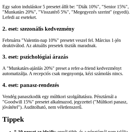
Egy salon induláskor 5 presetet állít be: "Diák 10%", "Senior 15%",
"Munkatárs 20%", "Visszatérő 5%", "Megegyezés szerint" (egyedi).
Lefedi az eseteket.
2. eset: szezonális kedvezmény
Februárra "Valentin-nap 10%" presetet veszel fel. Március 1-jén
deaktiválod. Az aktuális presetek tiszták maradnak.
3. eset: pszichológiai árazás
A "Munkatárs-ajánlás 20%" preset a refer-a-friend kedvezményt
automatizálja. A recepciós csak megnyomja, kézi számolás nincs.
4. eset: panasz-rendezés
Vendég panaszkodik egy múltkori szolgáltatásra. Pénztárnál a
"Goodwill 15%" presetet alkalmazod, jegyzettel ("Múltkori panasz,
jóvátétel"). Auditolható, nem véletlenszerű.
Tippek
5-10 preset az ideális
: ennél több, és a pénztárnál nem találja