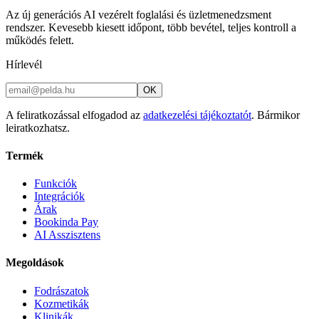
Az új generációs AI vezérelt foglalási és üzletmenedzsment
rendszer. Kevesebb kiesett időpont, több bevétel, teljes kontroll a
működés felett.
Hírlevél
OK
A feliratkozással elfogadod az
adatkezelési tájékoztatót
. Bármikor
leiratkozhatsz.
Termék
Funkciók
Integrációk
Árak
Bookinda Pay
AI Asszisztens
Megoldások
Fodrászatok
Kozmetikák
Klinikák