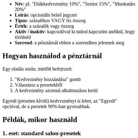
Név
: pl. "Diákkedvezmény 10%", "Senior 15%", "Munkatárs
20%"
Leírás
: opcionális belső jegyzet
Típus
: százalékos VAGY fix összeg
Érték
: a százalék vagy összeg
Aktív / inaktív
: kapcsolóval ki tudod kapcsolni anélkül, hogy
törölnéd
Sorrend
: a pénztárnál ebben a sorrendben jelennek meg
Hogyan használod a pénztárnál
Egy eladás során, mielőtt befejezed:
"Kedvezmény hozzáadása" gomb
Választasz a presetekből
A kedvezmény azonnal alkalmazásra kerül
Egyedi (preseten kívüli) kedvezményt is lehet, az "Egyedi"
opcióval, de a presetek 90%-ban gyorsabbak.
Példák, mikor használd
1. eset: standard salon-presetek