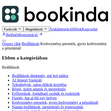
Árak
Integráció
Hírek
Kapcsolat
Funkciók
Megoldások
Belépés
Regisztráció
Összes cikk
›
Beállítások
›
Kedvezmény-presetek, gyors kedvezmény
a pénztárnál
Ebben a kategóriában
Beállítások
Beállítások áttekintés, mit hol találsz
AI Import Varázsló
Telephelyek, salon-fiókok kezelése
Régió, üzleti adatok és megjelenés
Erőforrások, foglalható szobák és eszközök
Fizetés, hat al-fül egy helyen
Kedvezmény-presetek, gyors kedvezmény a pénztárnál
Naptár-beállítások, megjelenés és testreszabás