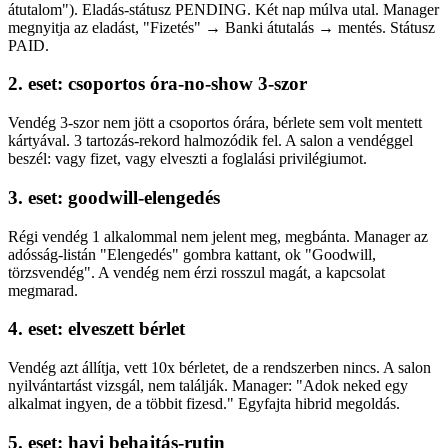
átutalom"). Eladás-státusz PENDING. Két nap múlva utal. Manager
megnyitja az eladást, "Fizetés" → Banki átutalás → mentés. Státusz
PAID.
2. eset: csoportos óra-no-show 3-szor
Vendég 3-szor nem jött a csoportos órára, bérlete sem volt mentett
kártyával. 3 tartozás-rekord halmozódik fel. A salon a vendéggel
beszél: vagy fizet, vagy elveszti a foglalási privilégiumot.
3. eset: goodwill-elengedés
Régi vendég 1 alkalommal nem jelent meg, megbánta. Manager az
adósság-listán "Elengedés" gombra kattant, ok "Goodwill,
törzsvendég". A vendég nem érzi rosszul magát, a kapcsolat
megmarad.
4. eset: elveszett bérlet
Vendég azt állítja, vett 10x bérletet, de a rendszerben nincs. A salon
nyilvántartást vizsgál, nem találják. Manager: "Adok neked egy
alkalmat ingyen, de a többit fizesd." Egyfajta hibrid megoldás.
5. eset: havi behajtás-rutin