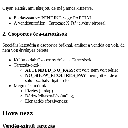
Olyan eladás, ami létrejött, de még nincs kifizetve.
Eladás-státusz: PENDING vagy PARTIAL
A vendégprofilon "Tartozás: X Ft" jelvény pirossal
2. Csoportos óra-tartozások
Speciális kategória a csoportos óráknál, amikor a vendég ott volt, de
nem volt érvényes bérlete.
Külön oldal: Csoportos órák → Tartozások
Tartozás-okok:
ATTENDED_NO_PASS
: ott volt, nem volt bérlet
NO_SHOW_REQUIRES_PAY
: nem jött el, de a
salon-szabály díjat ír elő
Megoldási módok:
Fizetés (utólag)
Bérlet-felhasználás (utólag)
Elengedés (forgiveness)
Hova nézz
Vendég-szintű tartozás