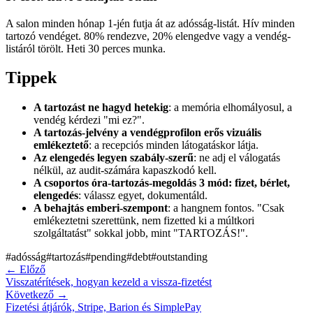
A salon minden hónap 1-jén futja át az adósság-listát. Hív minden
tartozó vendéget. 80% rendezve, 20% elengedve vagy a vendég-
listáról törölt. Heti 30 perces munka.
Tippek
A tartozást ne hagyd hetekig
: a memória elhomályosul, a
vendég kérdezi "mi ez?".
A tartozás-jelvény a vendégprofilon erős vizuális
emlékeztető
: a recepciós minden látogatáskor látja.
Az elengedés legyen szabály-szerű
: ne adj el válogatás
nélkül, az audit-számára kapaszkodó kell.
A csoportos óra-tartozás-megoldás 3 mód: fizet, bérlet,
elengedés
: válassz egyet, dokumentáld.
A behajtás emberi-szempont
: a hangnem fontos. "Csak
emlékeztetni szerettünk, nem fizetted ki a múltkori
szolgáltatást" sokkal jobb, mint "TARTOZÁS!".
#
adósság
#
tartozás
#
pending
#
debt
#
outstanding
←
Előző
Visszatérítések, hogyan kezeld a vissza-fizetést
Következő
→
Fizetési átjárók, Stripe, Barion és SimplePay