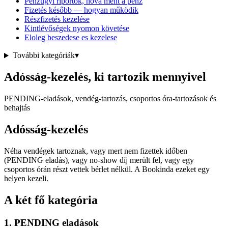
Pénzügyi riportok, hová ment a pénz
Fizetés később — hogyan működik
Részfizetés kezelése
Kintlévőségek nyomon követése
Eloleg beszedese es kezelese
További kategóriák
▾
Adósság-kezelés, ki tartozik mennyivel
PENDING-eladások, vendég-tartozás, csoportos óra-tartozások és
behajtás
Adósság-kezelés
Néha vendégek tartoznak, vagy mert nem fizettek időben
(PENDING eladás), vagy no-show díj merült fel, vagy egy
csoportos órán részt vettek bérlet nélkül. A Bookinda ezeket egy
helyen kezeli.
A két fő kategória
1. PENDING eladások