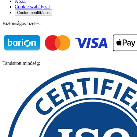
ÁSZF
Cookie szabályzat
Cookie beállítások
Biztonságos fizetés:
Tanúsított minőség: