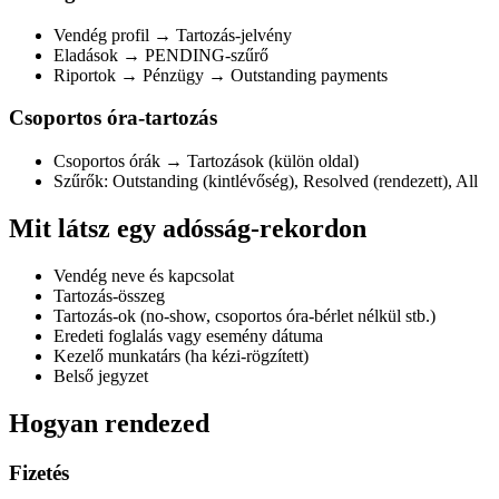
Vendég profil → Tartozás-jelvény
Eladások → PENDING-szűrő
Riportok → Pénzügy → Outstanding payments
Csoportos óra-tartozás
Csoportos órák → Tartozások (külön oldal)
Szűrők: Outstanding (kintlévőség), Resolved (rendezett), All
Mit látsz egy adósság-rekordon
Vendég neve és kapcsolat
Tartozás-összeg
Tartozás-ok (no-show, csoportos óra-bérlet nélkül stb.)
Eredeti foglalás vagy esemény dátuma
Kezelő munkatárs (ha kézi-rögzített)
Belső jegyzet
Hogyan rendezed
Fizetés