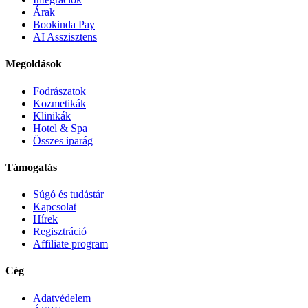
Árak
Bookinda Pay
AI Asszisztens
Megoldások
Fodrászatok
Kozmetikák
Klinikák
Hotel & Spa
Összes iparág
Támogatás
Súgó és tudástár
Kapcsolat
Hírek
Regisztráció
Affiliate program
Cég
Adatvédelem