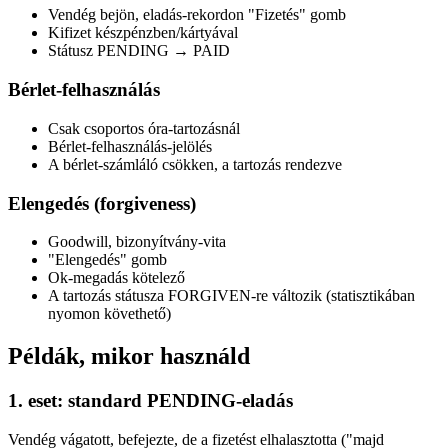
Vendég bejön, eladás-rekordon "Fizetés" gomb
Kifizet készpénzben/kártyával
Státusz PENDING → PAID
Bérlet-felhasználás
Csak csoportos óra-tartozásnál
Bérlet-felhasználás-jelölés
A bérlet-számláló csökken, a tartozás rendezve
Elengedés (forgiveness)
Goodwill, bizonyítvány-vita
"Elengedés" gomb
Ok-megadás kötelező
A tartozás státusza FORGIVEN-re változik (statisztikában
nyomon követhető)
Példák, mikor használd
1. eset: standard PENDING-eladás
Vendég vágatott, befejezte, de a fizetést elhalasztotta ("majd