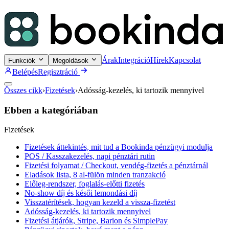
Árak
Integráció
Hírek
Kapcsolat
Funkciók
Megoldások
Belépés
Regisztráció
Összes cikk
›
Fizetések
›
Adósság-kezelés, ki tartozik mennyivel
Ebben a kategóriában
Fizetések
Fizetések áttekintés, mit tud a Bookinda pénzügyi modulja
POS / Kasszakezelés, napi pénztári rutin
Fizetési folyamat / Checkout, vendég-fizetés a pénztárnál
Eladások lista, 8 al-fülön minden tranzakció
Előleg-rendszer, foglalás-előtti fizetés
No-show díj és késői lemondási díj
Visszatérítések, hogyan kezeld a vissza-fizetést
Adósság-kezelés, ki tartozik mennyivel
Fizetési átjárók, Stripe, Barion és SimplePay