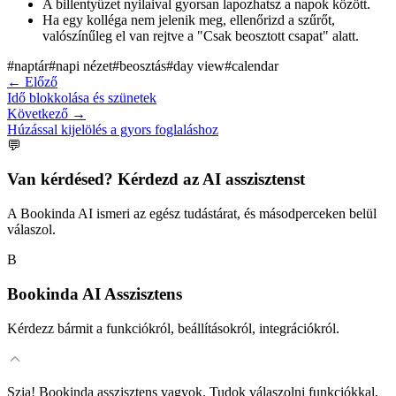
A billentyűzet nyilaival gyorsan lapozhatsz a napok között.
Ha egy kolléga nem jelenik meg, ellenőrizd a szűrőt,
valószínűleg el van rejtve a "Csak beosztott csapat" alatt.
#
naptár
#
napi nézet
#
beosztás
#
day view
#
calendar
←
Előző
Idő blokkolása és szünetek
Következő
→
Húzással kijelölés a gyors foglaláshoz
💬
Van kérdésed? Kérdezd az AI asszisztenst
A Bookinda AI ismeri az egész tudástárat, és másodperceken belül
válaszol.
B
Bookinda AI Asszisztens
Kérdezz bármit a funkciókról, beállításokról, integrációkról.
Szia! Bookinda asszisztens vagyok. Tudok válaszolni funkciókkal,