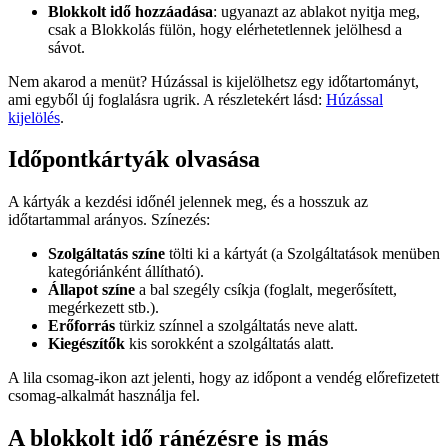
Blokkolt idő hozzáadása
: ugyanazt az ablakot nyitja meg,
csak a Blokkolás fülön, hogy elérhetetlennek jelölhesd a
sávot.
Nem akarod a menüt? Húzással is kijelölhetsz egy időtartományt,
ami egyből új foglalásra ugrik. A részletekért lásd:
Húzással
kijelölés
.
Időpontkártyák olvasása
A kártyák a kezdési időnél jelennek meg, és a hosszuk az
időtartammal arányos. Színezés:
Szolgáltatás színe
tölti ki a kártyát (a Szolgáltatások menüben
kategóriánként állítható).
Állapot színe
a bal szegély csíkja (foglalt, megerősített,
megérkezett stb.).
Erőforrás
türkiz színnel a szolgáltatás neve alatt.
Kiegészítők
kis sorokként a szolgáltatás alatt.
A lila csomag-ikon azt jelenti, hogy az időpont a vendég előrefizetett
csomag-alkalmát használja fel.
A blokkolt idő ránézésre is más