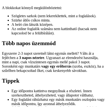
A blokkokat könnyű megkülönböztetni:
Szögletes sarkok (nem lekerekítettek, mint a foglalások).
Szürke átlós csíkos minta.
A beírt cím látszik középen.
Az online foglalók számára nem kattintható (hacsak nem
kapcsolod be a felülbírálást).
Több napos üzemmód
Egyszerre 2-3 napot szeretnél látni egymás mellett? Válts át a
fejlécben a
3 napos nézetre
. Ugyanazt az elrendezést használja,
mint a napi, csak vízszintesen egymás mellé pakol 3 napot.
Soronként egy munkatárs
vagy egy erőforrás
(szoba, eszköz), ha a
szűrőben bekapcsoltad őket, csak keskenyebb sávokban.
Tippek
Egy időpontra kattintva megnyílnak a részletei. Innen
szerkesztheted, áthelyezheted, vagy állapotot válthatsz.
Egy foglalást ráhúzhatsz egy másik munkatárs oszlopára vagy
másik időpontra, így azonnal áthelyeződik.