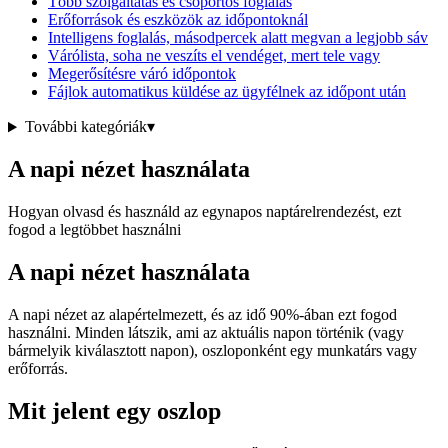
Több szolgáltatás és csoportos foglalás
Erőforrások és eszközök az időpontoknál
Intelligens foglalás, másodpercek alatt megvan a legjobb sáv
Várólista, soha ne veszíts el vendéget, mert tele vagy
Megerősítésre váró időpontok
Fájlok automatikus küldése az ügyfélnek az időpont után
További kategóriák
▾
A napi nézet használata
Hogyan olvasd és használd az egynapos naptárelrendezést, ezt
fogod a legtöbbet használni
A napi nézet használata
A napi nézet az alapértelmezett, és az idő 90%-ában ezt fogod
használni. Minden látszik, ami az aktuális napon történik (vagy
bármelyik kiválasztott napon), oszloponként egy munkatárs vagy
erőforrás.
Mit jelent egy oszlop