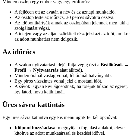
Minden oszlop egy ember vagy egy erőforrás:
A fejlécen ott az avatár, a név és az aznapi munkaidő.
Az oszlop teste az időrács, 30 perces sávokra osztva.
Az időpontkártyák annak az oszlopában jelennek meg, aki a
szolgáltatást végzi.
A tetején vagy az alján szürkített rész jelzi azt az időt, amikor
az adott munkatárs nem dolgozik.
Az időrács
A szalon nyitvatartási idejét futja végig (ezt a
Beállítások →
Profil → Nyitvatartás
alatt állítod).
Minden óránál vastag vonal, fél óránál halványabb.
Egy piros vízszintes vonal jelzi a mostani időt.
A sávok lágyan kivilágosodnak, ha föléjük húzod az egeret,
így látod, hova kattintanál.
Üres sávra kattintás
Egy üres sávra kattintva egy kis menü ugrik fel két opcióval:
Időpont hozzáadása
: megnyitja a foglalási ablakot, eleve
kitöltve az adott munkatárssal és kezdési idővel.