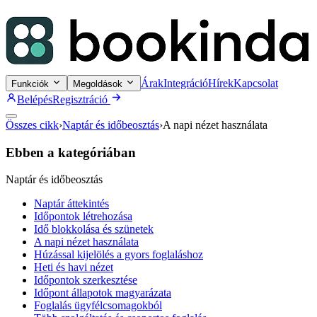
Árak
Integráció
Hírek
Kapcsolat
Funkciók
Megoldások
Belépés
Regisztráció
Összes cikk
›
Naptár és időbeosztás
›
A napi nézet használata
Ebben a kategóriában
Naptár és időbeosztás
Naptár áttekintés
Időpontok létrehozása
Idő blokkolása és szünetek
A napi nézet használata
Húzással kijelölés a gyors foglaláshoz
Heti és havi nézet
Időpontok szerkesztése
Időpont állapotok magyarázata
Foglalás ügyfélcsomagokból