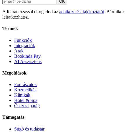
OK
A feliratkozással elfogadod az
adatkezelési tájékoztatót
. Bármikor
leiratkozhatsz.
Termék
Funkciók
Integrációk
Árak
Bookinda Pay
AI Asszisztens
Megoldások
Fodrászatok
Kozmetikák
Klinikák
Hotel & Spa
Összes iparág
Támogatás
Súgó és tudástár