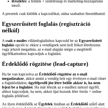
Részletes
: a fentiek + születésnap és marketing-hozzájárulás
mező.
A presetek csak kitöltik a kapcsolókat, utána szabadon finomíthatod.
Egyszerűsített foglalás (regisztráció
nélkül)
A
csak e-mailes
villámfoglaláshoz kapcsold be az
Egyszerűsített
foglalás
opciót is: ekkor a vendégnek nem kell fiókot létrehoznia
vagy jelszót megadnia, az e-mail alapján mégis a megfelelő
ügyfélkartonhoz kapcsoljuk a foglalást.
Érdeklődő rögzítése (lead-capture)
Ha be van kapcsolva az
Érdeklődő rögzítése az e-mail
megadásakor
, akkor amint a vendég beír egy érvényes e-mail címet
a foglalóoldalon,
ügyfélprofil jön létre belőle akkor is, ha nem
fejezi be a foglalást
. Ha már létezik az e-mailhez tartozó ügyfél,
ahhoz kapcsoljuk, ha nem, akkor újat hozunk létre forrás = online
foglalás jelöléssel.
Az ilyen érdeklődők az
Ügyfelek
listában az
Érdeklődő
szűrő alatt