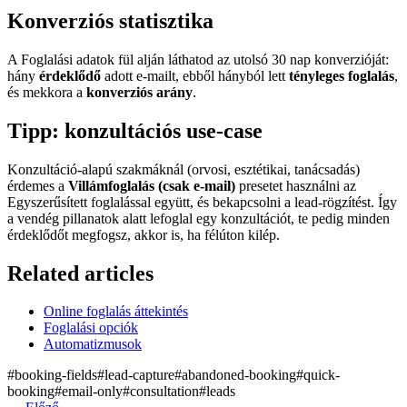
Konverziós statisztika
A Foglalási adatok fül alján láthatod az utolsó 30 nap konverzióját:
hány
érdeklődő
adott e-mailt, ebből hányból lett
tényleges foglalás
,
és mekkora a
konverziós arány
.
Tipp: konzultációs use-case
Konzultáció-alapú szakmáknál (orvosi, esztétikai, tanácsadás)
érdemes a
Villámfoglalás (csak e-mail)
presetet használni az
Egyszerűsített foglalással együtt, és bekapcsolni a lead-rögzítést. Így
a vendég pillanatok alatt lefoglal egy konzultációt, te pedig minden
érdeklődőt megfogsz, akkor is, ha félúton kilép.
Related articles
Online foglalás áttekintés
Foglalási opciók
Automatizmusok
#
booking-fields
#
lead-capture
#
abandoned-booking
#
quick-
booking
#
email-only
#
consultation
#
leads