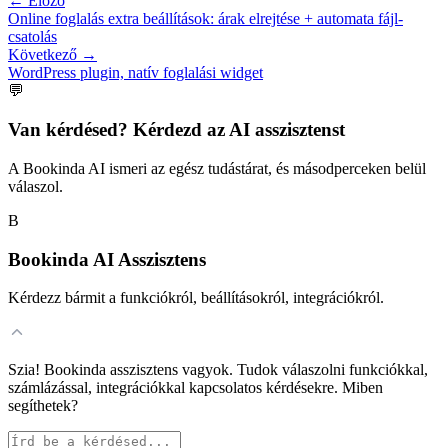
←
Előző
Online foglalás extra beállítások: árak elrejtése + automata fájl-
csatolás
Következő
→
WordPress plugin, natív foglalási widget
💬
Van kérdésed? Kérdezd az AI asszisztenst
A Bookinda AI ismeri az egész tudástárat, és másodperceken belül
válaszol.
B
Bookinda AI Asszisztens
Kérdezz bármit a funkciókról, beállításokról, integrációkról.
Szia! Bookinda asszisztens vagyok. Tudok válaszolni funkciókkal,
számlázással, integrációkkal kapcsolatos kérdésekre. Miben
segíthetek?