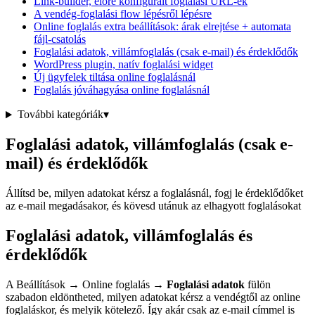
Link-builder, előre konfigurált foglalási URL-ek
A vendég-foglalási flow lépésről lépésre
Online foglalás extra beállítások: árak elrejtése + automata
fájl-csatolás
Foglalási adatok, villámfoglalás (csak e-mail) és érdeklődők
WordPress plugin, natív foglalási widget
Új ügyfelek tiltása online foglalásnál
Foglalás jóváhagyása online foglalásnál
További kategóriák
▾
Foglalási adatok, villámfoglalás (csak e-
mail) és érdeklődők
Állítsd be, milyen adatokat kérsz a foglalásnál, fogj le érdeklődőket
az e-mail megadásakor, és kövesd utánuk az elhagyott foglalásokat
Foglalási adatok, villámfoglalás és
érdeklődők
A Beállítások → Online foglalás →
Foglalási adatok
fülön
szabadon eldöntheted, milyen adatokat kérsz a vendégtől az online
foglaláskor, és melyik kötelező. Így akár csak az e-mail címmel is