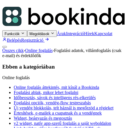
Árak
Integráció
Hírek
Kapcsolat
Funkciók
Megoldások
Belépés
Regisztráció
Összes cikk
›
Online foglalás
›
Foglalási adatok, villámfoglalás (csak
e-mail) és érdeklődők
Ebben a kategóriában
Online foglalás
Online foglalás áttekintés, mit kínál a Bookinda
Foglalási ablak, mikor lehet foglalni
Időbeosztás, sávok és intelligens rés-elkerülés
Foglalási opciók, vendég-flow testreszabás
Új vendég blokkolás, telt háznál is megőrzöd a régieket
Értesítések, e-mailek a csapatnak és a vendégnek
Widget, beágyazás és megosztás
v2 widget, natív app-szerű foglalás a saját weboldalon