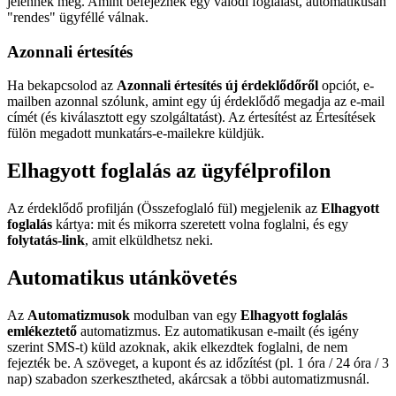
jelennek meg. Amint befejeznek egy valódi foglalást, automatikusan
"rendes" ügyféllé válnak.
Azonnali értesítés
Ha bekapcsolod az
Azonnali értesítés új érdeklődőről
opciót, e-
mailben azonnal szólunk, amint egy új érdeklődő megadja az e-mail
címét (és kiválasztott egy szolgáltatást). Az értesítést az Értesítések
fülön megadott munkatárs-e-mailekre küldjük.
Elhagyott foglalás az ügyfélprofilon
Az érdeklődő profilján (Összefoglaló fül) megjelenik az
Elhagyott
foglalás
kártya: mit és mikorra szeretett volna foglalni, és egy
folytatás-link
, amit elküldhetsz neki.
Automatikus utánkövetés
Az
Automatizmusok
modulban van egy
Elhagyott foglalás
emlékeztető
automatizmus. Ez automatikusan e-mailt (és igény
szerint SMS-t) küld azoknak, akik elkezdtek foglalni, de nem
fejezték be. A szöveget, a kupont és az időzítést (pl. 1 óra / 24 óra / 3
nap) szabadon szerkesztheted, akárcsak a többi automatizmusnál.