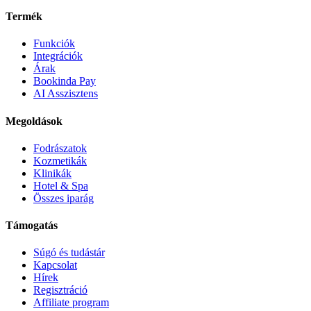
Termék
Funkciók
Integrációk
Árak
Bookinda Pay
AI Asszisztens
Megoldások
Fodrászatok
Kozmetikák
Klinikák
Hotel & Spa
Összes iparág
Támogatás
Súgó és tudástár
Kapcsolat
Hírek
Regisztráció
Affiliate program