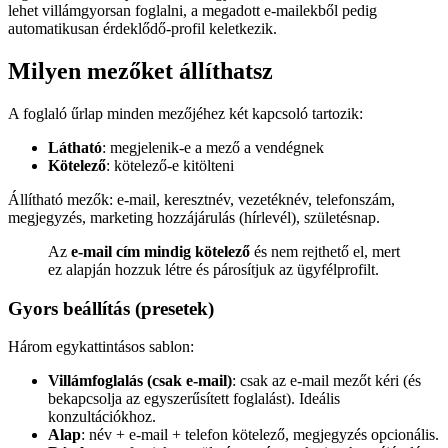
lehet villámgyorsan foglalni, a megadott e-mailekből pedig
automatikusan érdeklődő-profil keletkezik.
Milyen mezőket állíthatsz
A foglaló űrlap minden mezőjéhez két kapcsoló tartozik:
Látható
: megjelenik-e a mező a vendégnek
Kötelező
: kötelező-e kitölteni
Állítható mezők: e-mail, keresztnév, vezetéknév, telefonszám,
megjegyzés, marketing hozzájárulás (hírlevél), születésnap.
Az
e-mail cím mindig kötelező
és nem rejthető el, mert
ez alapján hozzuk létre és párosítjuk az ügyfélprofilt.
Gyors beállítás (presetek)
Három egykattintásos sablon:
Villámfoglalás (csak e-mail)
: csak az e-mail mezőt kéri (és
bekapcsolja az egyszerűsített foglalást). Ideális
konzultációkhoz.
Alap
: név + e-mail + telefon kötelező, megjegyzés opcionális.