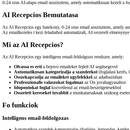
0-24 oras AI-alapu email asszisztens, amely automatikusan kezeli a fo
AI Recepcios Bemutatasa
Az AI Recepcios egy hatekony, 0-24 oras email asszisztens, amely auto
Az emailkezeles t kezi feladatbol automatizalt, AI-vezerelt elmenynye 
Mi az AI Recepcios?
Az AI Recepcios egy intelligens email-feldolgozo rendszer, amely:
Olvassa es erti
a bejovo emaileket fejlett AI segitsegevel
Automatikusan kategorizalja a szandeekot
(foglalasi kerés, 
Osszekapcsolja az emaileket ugyfelekkel
az adatbazisban
Professzionalis valaszokat fogalmaz
az On jovahagyasahoz
Idopontokat foglal
kozvetlenul az email-beszelgetesekbol
Osszetett kereseket tovabbit
a munkatarsaknak szukseg esete
Fo funkciok
Intelligens email-feldolgozas
Automatikus szandek-kategorizalas (foglalas, lemondas, kerdes 