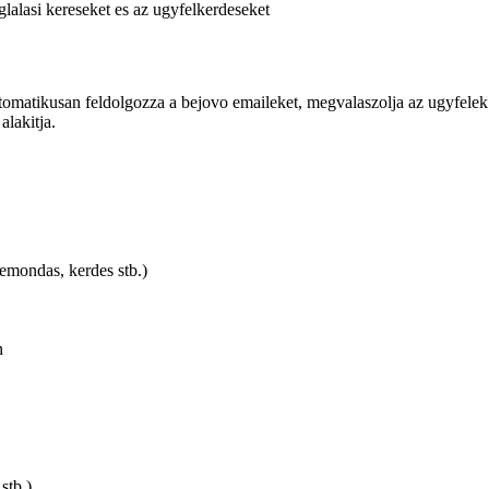
glalasi kereseket es az ugyfelkerdeseket
matikusan feldolgozza a bejovo emaileket, megvalaszolja az ugyfelek ker
alakitja.
lemondas, kerdes stb.)
n
stb.)