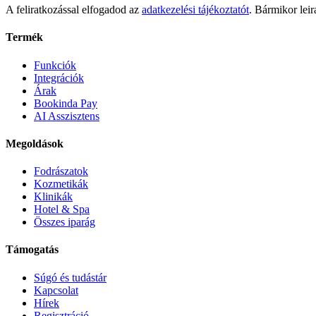
A feliratkozással elfogadod az
adatkezelési tájékoztatót
. Bármikor leir
Termék
Funkciók
Integrációk
Árak
Bookinda Pay
AI Asszisztens
Megoldások
Fodrászatok
Kozmetikák
Klinikák
Hotel & Spa
Összes iparág
Támogatás
Súgó és tudástár
Kapcsolat
Hírek
Regisztráció