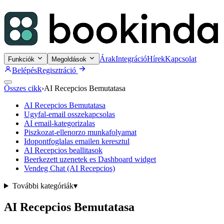
Árak
Integráció
Hírek
Kapcsolat
Funkciók
Megoldások
Belépés
Regisztráció
Összes cikk
›
AI Recepcios Bemutatasa
AI Recepcios Bemutatasa
Ugyfal-email osszekapcsolas
AI email-kategorizalas
Piszkozat-ellenorzo munkafolyamat
Idopontfoglalas emailen keresztul
AI Recepcios beallitasok
Beerkezett uzenetek es Dashboard widget
Vendeg Chat (AI Recepcios)
További kategóriák
▾
AI Recepcios Bemutatasa