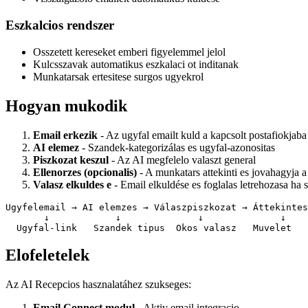
Eszkalcios rendszer
Osszetett kereseket emberi figyelemmel jelol
Kulcsszavak automatikus eszkalaci ot inditanak
Munkatarsak ertesitese surgos ugyekrol
Hogyan mukodik
Email erkezik
- Az ugyfal emailt kuld a kapcsolt postafiokjaba
AI elemez
- Szandek-kategorizálas es ugyfal-azonositas
Piszkozat keszul
- Az AI megfelelo valaszt general
Ellenorzes (opcionalis)
- A munkatars attekinti es jovahagyja a
Valasz elkuldes e
- Email elkuldése es foglalas letrehozasa ha 
Ugyfelemail → AI elemzes → Válaszpiszkozat → Áttekintes
       ↓            ↓              ↓              ↓

Elofeletelek
Az AI Recepcios hasznalatáhez szukseges:
Email Connect modul
- Aktiv email integracio