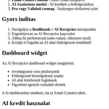
AI Asszisztens modul
- AI kreditek a feldolgozáshoz
Pro vagy Vallalati csomag
- Szukseges elofizetesi szint
Gyors inditas
Navigaljon a
Beallitasok > AI Recepcios
menupontba
Engedelyezze az AI Recepcios kapcsolot
Allitsa be preferenciait (auto-valasz, ellenorzo mod)
Kezdje el fogadni az AI altal feldolgozott emaileket!
Dashboard widget
Az AI Recepcios dashboard widget megjelenti:
Jovahagyasra varo piszkozatok
Feldolgozott beszelgetesek szama
AI altal letrehozott foglalasok
Figyelmet igenylo eszkalalt elemek
A fo dashboardon talalhato, ha az Email Connect aktiv.
AI kredit hasznalat