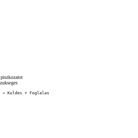
 piszkozatot
szukseges
 → Kuldes + Foglalas
