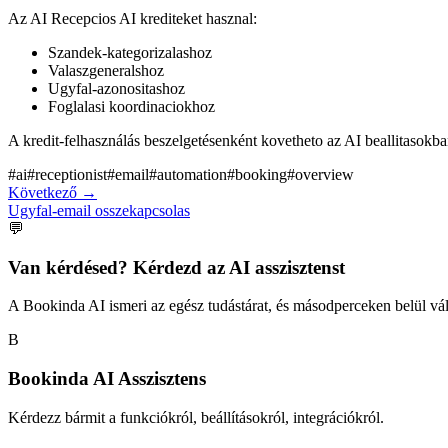
Az AI Recepcios AI krediteket hasznal:
Szandek-kategorizalashoz
Valaszgeneralshoz
Ugyfal-azonositashoz
Foglalasi koordinaciokhoz
A kredit-felhasználás beszelgetésenként kovetheto az AI beallitasokba
#
ai
#
receptionist
#
email
#
automation
#
booking
#
overview
Következő
→
Ugyfal-email osszekapcsolas
💬
Van kérdésed? Kérdezd az AI asszisztenst
A Bookinda AI ismeri az egész tudástárat, és másodperceken belül vál
B
Bookinda AI Asszisztens
Kérdezz bármit a funkciókról, beállításokról, integrációkról.