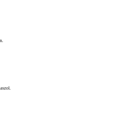
n.
aszol.