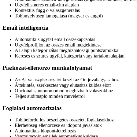
Ugyfellismerés email-cim alapjan
Kontextus-fugg o valaszgeneralas
Tobbnyelvuseg tamogatasa (magyar es angol)
Email intelligencia
Automatikus ugyfal-email osszekapcsolas
Ugyfelprofijlon az osszes email megtekintese
AI-alapu kategorizálas megbizhatosagi pontszamokkal
Kereses es szures ugyfal, kategoria vagy tartalom alapján
Piszkozat-ellenorzo munkafolyamat
Az AI valaszpiszkozatot keszit az On jovahagyasahoz
Áttekintés, szerkesztes vagy elutasitas kuldes elott
Opcionalis autonomomod megbizható valaszokhoz
Teljes auditnaplo minden muveletrol
Foglalasi automatizalas
Toblbefordu los beszelgetes osszetett foglalasokhoz
Elerhetoseg ellenorzese es idopont-javaslatok
Automatikus idopont-letrehozás
Visszaigazolo emailek automatikus kuldese