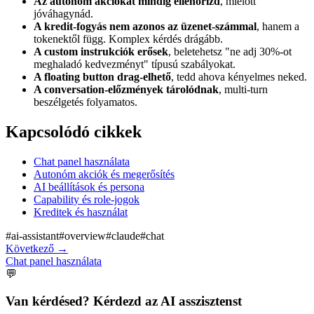
Az autonóm akciókat mindig ellenőrizd
, mielőtt
jóváhagynád.
A kredit-fogyás nem azonos az üzenet-számmal
, hanem a
tokenektől függ. Komplex kérdés drágább.
A custom instrukciók erősek
, beletehetsz "ne adj 30%-ot
meghaladó kedvezményt" típusú szabályokat.
A floating button drag-elhető
, tedd ahova kényelmes neked.
A conversation-előzmények tárolódnak
, multi-turn
beszélgetés folyamatos.
Kapcsolódó cikkek
Chat panel használata
Autonóm akciók és megerősítés
AI beállítások és persona
Capability és role-jogok
Kreditek és használat
#
ai-assistant
#
overview
#
claude
#
chat
Következő
→
Chat panel használata
💬
Van kérdésed? Kérdezd az AI asszisztenst