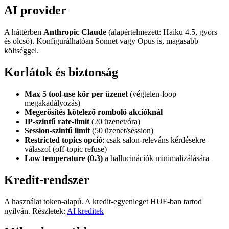
AI provider
A háttérben
Anthropic Claude
(alapértelmezett: Haiku 4.5, gyors
és olcsó). Konfigurálhatóan Sonnet vagy Opus is, magasabb
költséggel.
Korlátok és biztonság
Max 5 tool-use kör per üzenet
(végtelen-loop
megakadályozás)
Megerősítés kötelező romboló akcióknál
IP-szintű rate-limit
(20 üzenet/óra)
Session-szintű limit
(50 üzenet/session)
Restricted topics opció
: csak salon-releváns kérdésekre
válaszol (off-topic refuse)
Low temperature (0.3)
a hallucinációk minimalizálására
Kredit-rendszer
A használat token-alapú. A kredit-egyenleget HUF-ban tartod
nyilván. Részletek:
AI kreditek