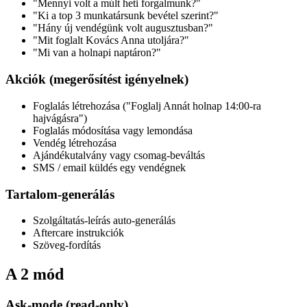
"Mennyi volt a múlt heti forgalmunk?"
"Ki a top 3 munkatársunk bevétel szerint?"
"Hány új vendégünk volt augusztusban?"
"Mit foglalt Kovács Anna utoljára?"
"Mi van a holnapi naptáron?"
Akciók (megerősítést igényelnek)
Foglalás létrehozása ("Foglalj Annát holnap 14:00-ra
hajvágásra")
Foglalás módosítása vagy lemondása
Vendég létrehozása
Ajándékutalvány vagy csomag-beváltás
SMS / email küldés egy vendégnek
Tartalom-generálás
Szolgáltatás-leírás auto-generálás
Aftercare instrukciók
Szöveg-fordítás
A 2 mód
Ask-mode (read-only)