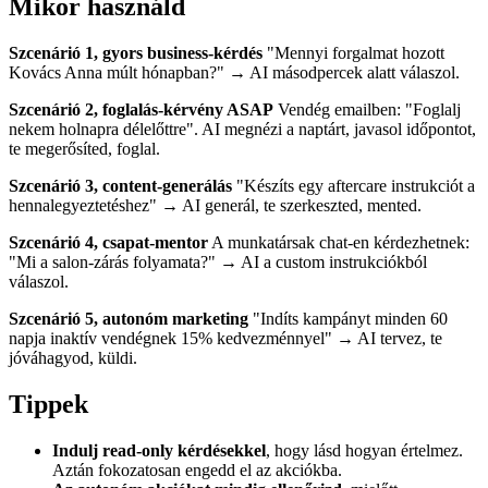
Mikor használd
Szcenárió 1, gyors business-kérdés
"Mennyi forgalmat hozott
Kovács Anna múlt hónapban?" → AI másodpercek alatt válaszol.
Szcenárió 2, foglalás-kérvény ASAP
Vendég emailben: "Foglalj
nekem holnapra délelőttre". AI megnézi a naptárt, javasol időpontot,
te megerősíted, foglal.
Szcenárió 3, content-generálás
"Készíts egy aftercare instrukciót a
hennalegyeztetéshez" → AI generál, te szerkeszted, mented.
Szcenárió 4, csapat-mentor
A munkatársak chat-en kérdezhetnek:
"Mi a salon-zárás folyamata?" → AI a custom instrukciókból
válaszol.
Szcenárió 5, autonóm marketing
"Indíts kampányt minden 60
napja inaktív vendégnek 15% kedvezménnyel" → AI tervez, te
jóváhagyod, küldi.
Tippek
Indulj read-only kérdésekkel
, hogy lásd hogyan értelmez.
Aztán fokozatosan engedd el az akciókba.