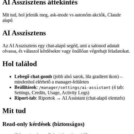
AI Asszisztens áttekintés
Mit tud, hol jelenik meg, ask-mode vs autonóm akciók, Claude
alapú
AI Asszisztens
Az AI Asszisztens egy chat-alapú segéd, ami a salonod adatait
olvassa, és válaszol kérdésekre vagy önállóan végrehajt feladatokat.
Hol találod
Lebegő chat-gomb
(jobb alsó sarok, lila gradient ikon) –
mindenhol elérhető a manager-felületen
Beállítások
:
(4 tab:
/manager/settings/ai-assistant
Settings, Credits, Usage, Activity Logs)
Riport-tab
: Riportok → AI Assistant (chat-alapú elemzés)
Mit tud
Read-only kérdések (biztonságos)