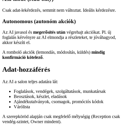
Csak adat-lekérdezés, semmit nem változtat. Ideális kérdezésre.
Autonomous (autonóm akciók)
Az AI javasol és
megerősítés után
végrehajt akciókat. Pl. új
foglalás kérvényre az AI elmondja a részleteket, te jóváhagyod,
akkor készíti el.
A romboló akciók (lemondás, módosítás, küldés)
mindig
konfirmáció kötelező
.
Adat-hozzáférés
Az AI a salon teljes adatára lát:
Foglalások, vendégek, szolgáltatások, munkatársak
Beosztások, készlet, eladások
Ajándékutalványok, csomagok, promóciós kódok
Várólista
A szerepköröd alapján csak megfelelő mélységig (Reception csak
vendég-szintet, Owner mindent).