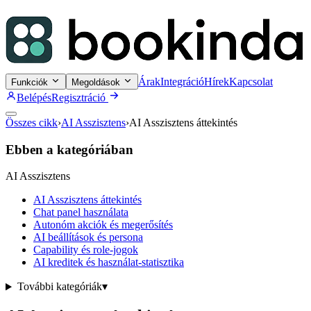
Árak
Integráció
Hírek
Kapcsolat
Funkciók
Megoldások
Belépés
Regisztráció
Összes cikk
›
AI Asszisztens
›
AI Asszisztens áttekintés
Ebben a kategóriában
AI Asszisztens
AI Asszisztens áttekintés
Chat panel használata
Autonóm akciók és megerősítés
AI beállítások és persona
Capability és role-jogok
AI kreditek és használat-statisztika
További kategóriák
▾