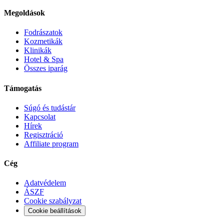
Megoldások
Fodrászatok
Kozmetikák
Klinikák
Hotel & Spa
Összes iparág
Támogatás
Súgó és tudástár
Kapcsolat
Hírek
Regisztráció
Affiliate program
Cég
Adatvédelem
ÁSZF
Cookie szabályzat
Cookie beállítások