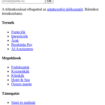
OK
A feliratkozással elfogadod az
adatkezelési tájékoztatót
. Bármikor
leiratkozhatsz.
Termék
Funkciók
Integrációk
Árak
Bookinda Pay
AI Asszisztens
Megoldások
Fodrászatok
Kozmetikák
Klinikák
Hotel & Spa
Összes iparág
Támogatás
Súgó és tudástár