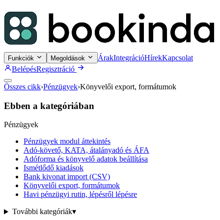
Árak
Integráció
Hírek
Kapcsolat
Funkciók
Megoldások
Belépés
Regisztráció
Összes cikk
›
Pénzügyek
›
Könyvelői export, formátumok
Ebben a kategóriában
Pénzügyek
Pénzügyek modul áttekintés
Adó-követő, KATA, átalányadó és ÁFA
Adóforma és könyvelő adatok beállítása
Ismétlődő kiadások
Bank kivonat import (CSV)
Könyvelői export, formátumok
Havi pénzügyi rutin, lépésről lépésre
További kategóriák
▾