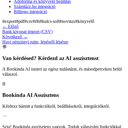
Adóforma és könyvelő beállítás
Számlázz.hu integráció
Billingo integráció
#
export
#
pdf
#
csv
#
rlb
#
kulcs-soft
#
novitax
#
könyvelő
←
Előző
Bank kivonat import (CSV)
Következő
→
Havi pénzügyi rutin, lépésről lépésre
💬
Van kérdésed? Kérdezd az AI asszisztenst
A Bookinda AI ismeri az egész tudástárat, és másodperceken belül
válaszol.
B
Bookinda AI Asszisztens
Kérdezz bármit a funkciókról, beállításokról, integrációkról.
Szia! Bookinda asszisztens vagyok. Tudok válaszolni funkciókkal,