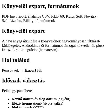
Könyvelői export, formátumok
PDF havi riport, általános CSV, RLB-60, Kulcs-Soft, Novitax,
Számlázz.hu, Billingo formátumok
Könyvelői export
A havi anyag átküldése a könyvelőnek hagyományosan táblázat-
küldözgetés. A Bookinda öt formátumot támogat közvetlenül, plusz
két szinkron-integrációt (hamarosan).
Hol találod
Pénzügyek →
Export
fül.
Időszak választás
Felül egy panelben:
Kezdő dátum
és
Vég dátum
(egyéni)
Előző hónap
gomb (gyors váltás)
Idei év
gomb (YTD)