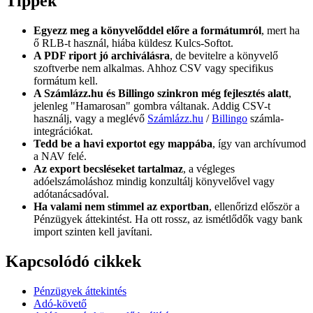
Tippek
Egyezz meg a könyvelőddel előre a formátumról
, mert ha
ő RLB-t használ, hiába küldesz Kulcs-Softot.
A PDF riport jó archiválásra
, de bevitelre a könyvelő
szoftverbe nem alkalmas. Ahhoz CSV vagy specifikus
formátum kell.
A Számlázz.hu és Billingo szinkron még fejlesztés alatt
,
jelenleg "Hamarosan" gombra váltanak. Addig CSV-t
használj, vagy a meglévő
Számlázz.hu
/
Billingo
számla-
integrációkat.
Tedd be a havi exportot egy mappába
, így van archívumod
a NAV felé.
Az export becsléseket tartalmaz
, a végleges
adóelszámoláshoz mindig konzultálj könyvelővel vagy
adótanácsadóval.
Ha valami nem stimmel az exportban
, ellenőrizd először a
Pénzügyek áttekintést. Ha ott rossz, az ismétlődők vagy bank
import szinten kell javítani.
Kapcsolódó cikkek
Pénzügyek áttekintés
Adó-követő