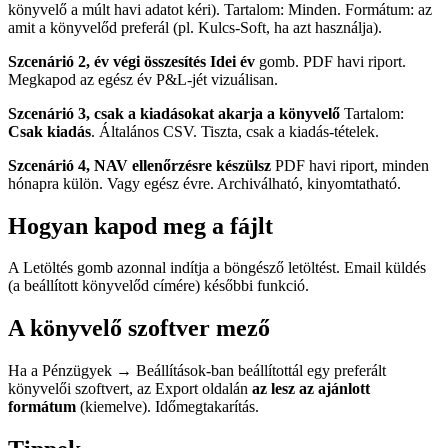
könyvelő a múlt havi adatot kéri). Tartalom: Minden. Formátum: az
amit a könyvelőd preferál (pl. Kulcs-Soft, ha azt használja).
Szcenárió 2, év végi összesítés
Idei év
gomb. PDF havi riport.
Megkapod az egész év P&L-jét vizuálisan.
Szcenárió 3, csak a kiadásokat akarja a könyvelő
Tartalom:
Csak kiadás
. Általános CSV. Tiszta, csak a kiadás-tételek.
Szcenárió 4, NAV ellenőrzésre készülsz
PDF havi riport, minden
hónapra külön. Vagy egész évre. Archiválható, kinyomtatható.
Hogyan kapod meg a fájlt
A Letöltés gomb azonnal indítja a böngésző letöltést. Email küldés
(a beállított könyvelőd címére) későbbi funkció.
A könyvelő szoftver mező
Ha a Pénzügyek → Beállítások-ban beállítottál egy preferált
könyvelői szoftvert, az Export oldalán
az lesz az ajánlott
formátum
(kiemelve). Időmegtakarítás.