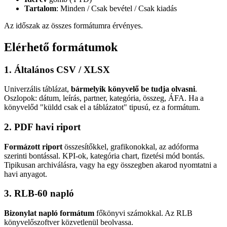
Tartalom
: Minden / Csak bevétel / Csak kiadás
Az időszak az összes formátumra érvényes.
Elérhető formátumok
1. Általános CSV / XLSX
Univerzális táblázat,
bármelyik könyvelő be tudja olvasni
.
Oszlopok: dátum, leírás, partner, kategória, összeg, ÁFA. Ha a
könyvelőd "küldd csak el a táblázatot" tipusú, ez a formátum.
2. PDF havi riport
Formázott riport
összesítőkkel, grafikonokkal, az adóforma
szerinti bontással. KPI-ok, kategória chart, fizetési mód bontás.
Tipikusan archiválásra, vagy ha egy összegben akarod nyomtatni a
havi anyagot.
3. RLB-60 napló
Bizonylat napló formátum
főkönyvi számokkal. Az RLB
könyvelőszoftver közvetlenül beolvassa.