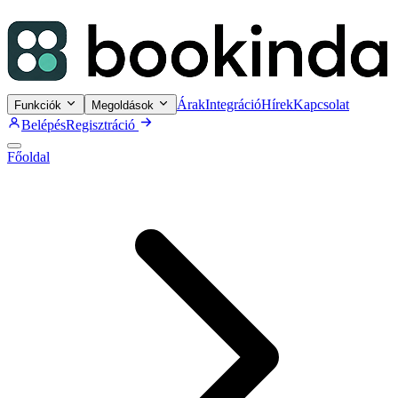
Árak
Integráció
Hírek
Kapcsolat
Funkciók
Megoldások
Belépés
Regisztráció
Főoldal