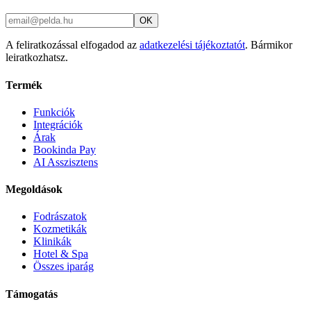
OK
A feliratkozással elfogadod az
adatkezelési tájékoztatót
. Bármikor
leiratkozhatsz.
Termék
Funkciók
Integrációk
Árak
Bookinda Pay
AI Asszisztens
Megoldások
Fodrászatok
Kozmetikák
Klinikák
Hotel & Spa
Összes iparág
Támogatás