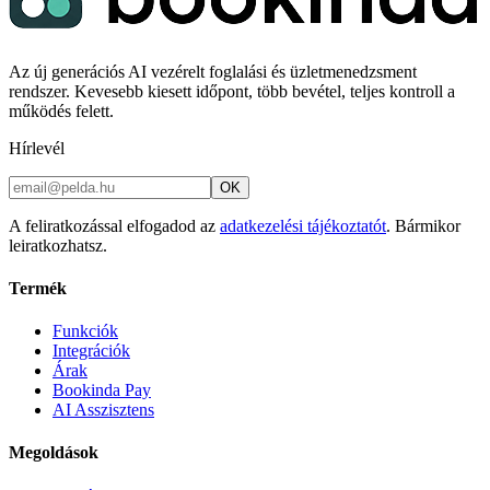
Az új generációs AI vezérelt foglalási és üzletmenedzsment
rendszer. Kevesebb kiesett időpont, több bevétel, teljes kontroll a
működés felett.
Hírlevél
OK
A feliratkozással elfogadod az
adatkezelési tájékoztatót
. Bármikor
leiratkozhatsz.
Termék
Funkciók
Integrációk
Árak
Bookinda Pay
AI Asszisztens
Megoldások