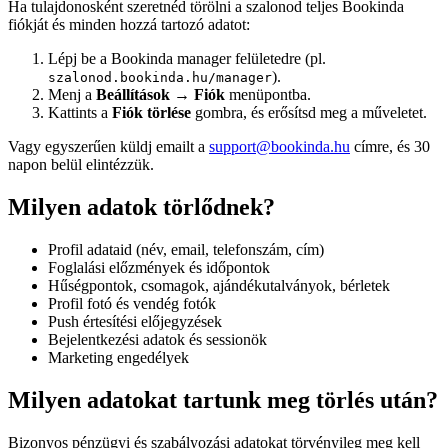
Ha tulajdonosként szeretnéd törölni a szalonod teljes Bookinda
fiókját és minden hozzá tartozó adatot:
Lépj be a Bookinda manager felületedre (pl.
).
szalonod.bookinda.hu/manager
Menj a
Beállítások → Fiók
menüpontba.
Kattints a
Fiók törlése
gombra, és erősítsd meg a műveletet.
Vagy egyszerűen küldj emailt a
support@bookinda.hu
címre, és 30
napon belül elintézzük.
Milyen adatok törlődnek?
Profil adataid (név, email, telefonszám, cím)
Foglalási előzmények és időpontok
Hűségpontok, csomagok, ajándékutalványok, bérletek
Profil fotó és vendég fotók
Push értesítési előjegyzések
Bejelentkezési adatok és sessionök
Marketing engedélyek
Milyen adatokat tartunk meg törlés után?
Bizonyos pénzügyi és szabályozási adatokat törvényileg meg kell