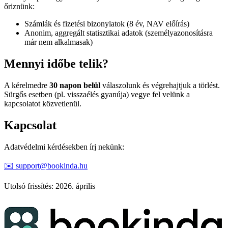
őriznünk:
Számlák és fizetési bizonylatok (8 év, NAV előírás)
Anonim, aggregált statisztikai adatok (személyazonosításra
már nem alkalmasak)
Mennyi időbe telik?
A kérelmedre
30 napon belül
válaszolunk és végrehajtjuk a törlést.
Sürgős esetben (pl. visszaélés gyanúja) vegye fel velünk a
kapcsolatot közvetlenül.
Kapcsolat
Adatvédelmi kérdésekben írj nekünk:
✉️
support@bookinda.hu
Utolsó frissítés: 2026. április