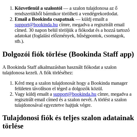
Közvetlenül a szalontól
— a szalon tulajdonosa az ő
rendszerükből bármikor törölheti a vendégrekordodat.
Email a Bookinda csapatnak
— küldj emailt a
support@bookinda.hu
címre, megadva a regisztrált email
címed. 30 napon belül töröljük a fiókodat és a hozzá tartozó
adatokat (foglalási előzmények, hűségpontok, csomagok,
stb.).
Dolgozói fiók törlése (Bookinda Staff app)
A Bookinda Staff alkalmazásban használt fiókodat a szalon
tulajdonosa kezeli. A fiók törléséhez:
Kérd meg a szalon tulajdonosát hogy a Bookinda manager
felületen távolítson el téged a dolgozók közül.
Vagy küldj emailt a
support@bookinda.hu
címre, megadva a
regisztrált email címed és a szalon nevét. A törlést a szalon
tulajdonosával egyeztetve hajtjuk végre.
Tulajdonosi fiók és teljes szalon adatainak
törlése