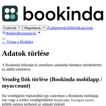
Árak
Integráció
Hírek
Kapcsolat
Funkciók
Megoldások
Belépés
Regisztráció
← Vissza a főoldalra
Adatok törlése
A Bookinda fiókodat és személyes adataidat bármikor töröltetheted
az alábbi módokon.
Vendég fiók törlése (Bookinda mobilapp /
myaccount)
Ha vendégként regisztráltál egy szalonban a Bookinda mobilapp-
ban vagy a webes vendégfelületen
,
bookinda.hu/myaccount
kétféle módon kérheted az adataid törlését: